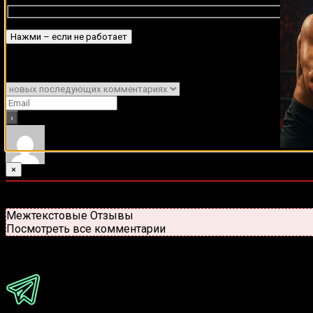
Подписаться
Уведомить о
×
0
комментариев
Старые
Новые
Популярные
Межтекстовые Отзывы
Посмотреть все комментарии
Присоединяйся