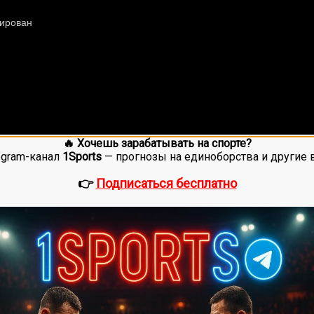
🔥 Хочешь зарабатывать на спорте?
egram-канал
1Sports
— прогнозы на единоборства и другие 
👉
Подписаться бесплатно
ее 20 лет. Также, интересуюсь крупными событиями в мир
оценок, среднее:
5,00
из 5)