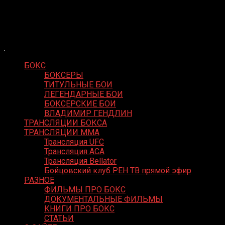
Skip
Boxing Video
to
Вернем боксу былое величие
content
БОКС
БОКСЕРЫ
ТИТУЛЬНЫЕ БОИ
ЛЕГЕНДАРНЫЕ БОИ
БОКСЕРСКИЕ БОИ
ВЛАДИМИР ГЕНДЛИН
ТРАНСЛЯЦИИ БОКСА
ТРАНСЛЯЦИИ MMA
Трансляция UFC
Трансляция ACA
Трансляция Bellator
Бойцовский клуб РЕН ТВ прямой эфир
РАЗНОЕ
ФИЛЬМЫ ПРО БОКС
ДОКУМЕНТАЛЬНЫЕ ФИЛЬМЫ
КНИГИ ПРО БОКС
СТАТЬИ