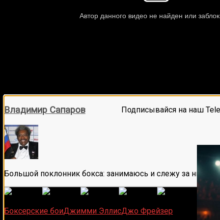
Владимир Сапаров
Подписывайся на наш Tel
Большой поклонник бокса: занимаюсь и слежу за ним бол
(
1 496
Загрузка...
Боксерские бои
Джимми Эллис
Джо Фрейзер