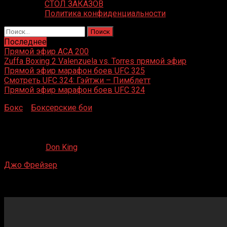
СТОЛ ЗАКАЗОВ
Политика конфиденциальности
Найти:
Последнее
Прямой эфир ACA 200
Zuffa Boxing 2 Valenzuela vs. Torres прямой эфир
Прямой эфир марафон боев UFC 325
Смотреть UFC 324: Гэйтжи – Пимблетт
Прямой эфир марафон боев UFC 324
Бокс
»
Боксерские бои
»
Джо Фрейзер – Джимми Эллис 
Джо Фрейзер – Джимми Эллис 2
01.09.2019
Don King
Джо Фрейзер
– Джимми Эллис 2
Junction Oval, Мельбурн, Австралия
2 марта 1975 года