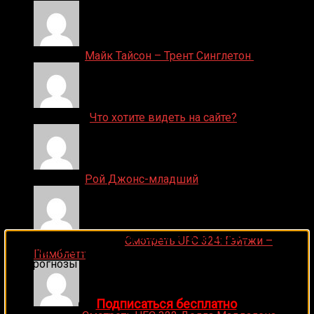
Денис on
Майк Тайсон – Трент Синглетон
ДЕНИС on
Что хотите видеть на сайте?
Денис on
Рой Джонс-младший
🔥 Хочешь зарабатывать на спорте?
Ляяляляляояо on
Смотреть UFC 324: Гэйтжи –
Подписывайся на наш Telegram-канал
1Sports
—
Пимблетт
прогнозы на единоборства и другие виды спорта
каждый день!
👉
Подписаться бесплатно