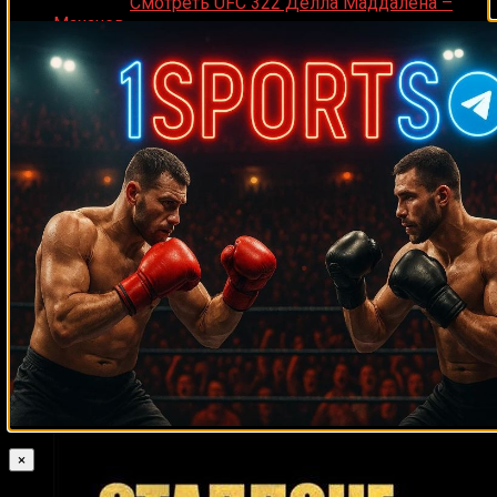
Medik on
Смотреть UFC 322 Делла Маддалена –
Махачев
Случайные боксеры
Пит Радемахер
Бела Дьендьеши
Марк Юнг
Рональд Ривас
Петр Ян
Бобби Ганн
Люсьен Родригес
Винс
Дэйви Монтана
Мелвин Эппс
Филипс
Стив Пеннелл
Франсиско Арреола
Лионель Бюарм
Айк Ибеабучи
Крис
Тимоти Брэдли
Бёрд
Ноэ Сантильяна
Гэри Корниш
Виктор Выхрист
Расселл
Томми Моррисон
Адилсон Родригес
Частин
Масаеши Накатани
Андрей Климов
Леван Джамардашвили
Muhammad Naimov
Джимми
Консепсьон Веласкес
Майкл Стюарт
Ричард Мэйсон
Эллис
Джо Багнер
Талита
Даниэль Кусато
Майк Робинсон
Тревор Бербик
Аленкар
Чарльз Уильямс
Али Исмаилов
Боб Пастор
Джон Макдермотт
Рокки Пепели
Синклер Бабб
Фульхенсио Обельмехиас
Джон Монтес
Франсуа Амбан
Хуан
Кинтана
×