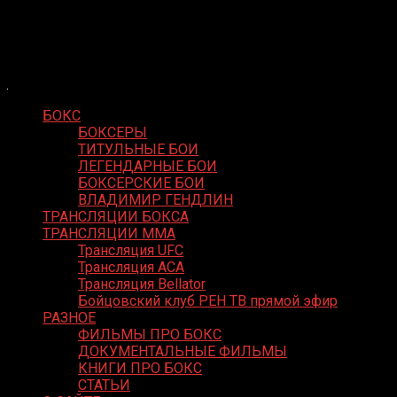
Skip
Boxing Video
to
Вернем боксу былое величие
content
БОКС
БОКСЕРЫ
ТИТУЛЬНЫЕ БОИ
ЛЕГЕНДАРНЫЕ БОИ
БОКСЕРСКИЕ БОИ
ВЛАДИМИР ГЕНДЛИН
ТРАНСЛЯЦИИ БОКСА
ТРАНСЛЯЦИИ MMA
Трансляция UFC
Трансляция ACA
Трансляция Bellator
Бойцовский клуб РЕН ТВ прямой эфир
РАЗНОЕ
ФИЛЬМЫ ПРО БОКС
ДОКУМЕНТАЛЬНЫЕ ФИЛЬМЫ
КНИГИ ПРО БОКС
СТАТЬИ