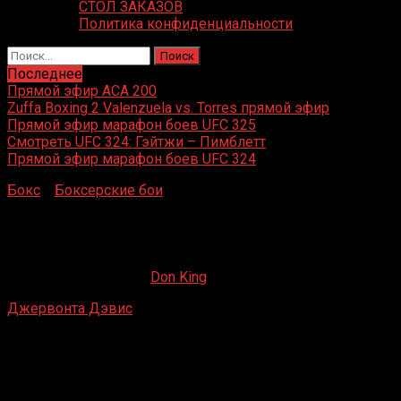
СТОЛ ЗАКАЗОВ
Политика конфиденциальности
Найти:
Последнее
Прямой эфир ACA 200
Zuffa Boxing 2 Valenzuela vs. Torres прямой эфир
Прямой эфир марафон боев UFC 325
Смотреть UFC 324: Гэйтжи – Пимблетт
Прямой эфир марафон боев UFC 324
Бокс
»
Боксерские бои
»
Джервонта Дэвис – Марио
Барриос
Джервонта Дэвис – Марио Барриос
30.06.2021
19.02.2023
Don King
Джервонта Дэвис
– Марио Барриос
Стэйт Фарм-арена, Атланта, Джорджия, США
26 июня 2021