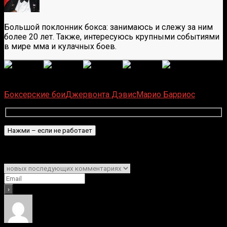
Большой поклонник бокса: занимаюсь и слежу за ним
более 20 лет. Также, интересуюсь крупными событиями
в мире мма и кулачных боев.
(
6
оценок, среднее:
5,00
из 5)
Загрузка...
Боксерские бои
Джервонта Дэвис
Марио Барриос
Подписаться
Уведомить о