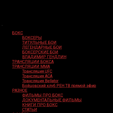
Skip
Boxing Video
to
Вернем боксу былое величие
content
БОКС
БОКСЕРЫ
ТИТУЛЬНЫЕ БОИ
ЛЕГЕНДАРНЫЕ БОИ
БОКСЕРСКИЕ БОИ
ВЛАДИМИР ГЕНДЛИН
ТРАНСЛЯЦИИ БОКСА
ТРАНСЛЯЦИИ MMA
Трансляция UFC
Трансляция ACA
Трансляция Bellator
Бойцовский клуб РЕН ТВ прямой эфир
РАЗНОЕ
ФИЛЬМЫ ПРО БОКС
ДОКУМЕНТАЛЬНЫЕ ФИЛЬМЫ
КНИГИ ПРО БОКС
СТАТЬИ