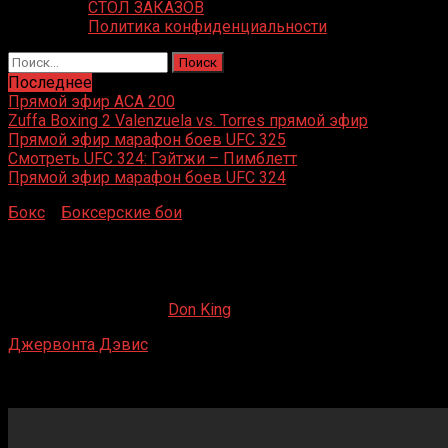
СТОЛ ЗАКАЗОВ
Политика конфиденциальности
Найти:
Последнее
Прямой эфир ACA 200
Zuffa Boxing 2 Valenzuela vs. Torres прямой эфир
Прямой эфир марафон боев UFC 325
Смотреть UFC 324: Гэйтжи – Пимблетт
Прямой эфир марафон боев UFC 324
Бокс
»
Боксерские бои
»
Джервонта Дэвис – Лео Санта
Крус
Джервонта Дэвис — Лео Санта Крус
01.11.2020
27.11.2020
Don King
Джервонта Дэвис
— Лео Санта Крус
Alamodome, Сан-Антонио, Техас, США
31 октября 2020