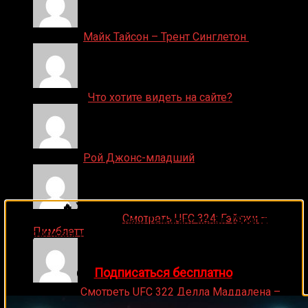
Денис on
Майк Тайсон – Трент Синглетон
ДЕНИС on
Что хотите видеть на сайте?
Денис on
Рой Джонс-младший
🔥 Хочешь зарабатывать на спорте?
Ляяляляляояо on
Смотреть UFC 324: Гэйтжи –
Подписывайся на наш Telegram-канал
1Sports
—
Пимблетт
прогнозы на единоборства и другие виды спорта
каждый день!
👉
Подписаться бесплатно
Medik on
Смотреть UFC 322 Делла Маддалена –
Махачев