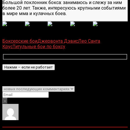
Большой поклонник бокса: занимаюсь и слежу за ним
более 20 лет. Также, интересуюсь крупными событиями
в мире мма и кулачных боев.
(
6
оценок, среднее:
5,00
из 5)
Загрузка...
Боксерские бои
Джервонта Дэвис
Лео Санта
Крус
Титульные бои по боксу
Подписаться
Уведомить о
0
комментариев