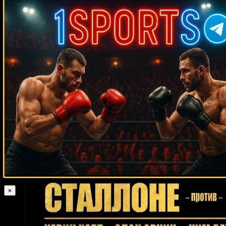
Случайные боксеры
Кевин Келли
Хесус Родригес
Генри Тиллмен
Джерри Хэлстид
Кори Спинкс
Уэйн Маккалоу
Луциф Хамани
Патрис Л’Эро
Ханс-Йорг
Бласко
Майк Акей
Роберт Дэниелс
Деннис Окот
Михаил Макаров
Грег Пикром
Тарас Биденко
Ивица Бакурин
Бэрри Батлер
Тони
Брэдхем
Авраам Гонсалес
Лоуренс Околи
Роман Смоленков
Андрей Климов
Рэнди Смит
Роберт Гарсия
Франсиско Родригес
Луис Рамон Кампас
Мигель Сантана
Коди Дерден
Джефферсон
Гонсало
Марко Товар
Теймураз Кекелидзе
Рафаэл Зумбану
Нарцисо Валенсуэла
Рик Эдсон
Рикардо Снайдерс
Андреас Зидон
Теофимо Лопес
Ларри Бондс
Том Аспинэл
Джон
Текстон
Карлос Герена
Даниэль Хименес
Чазз Уизерспун
Ян
Блахович
Сесар Брион
×