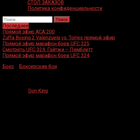
СТОЛ ЗАКАЗОВ
Политика конфиденциальности
Найти:
Последнее
Прямой эфир ACA 200
Zuffa Boxing 2 Valenzuela vs. Torres прямой эфир
Прямой эфир марафон боев UFC 325
Смотреть UFC 324: Гэйтжи – Пимблетт
Прямой эфир марафон боев UFC 324
Бокс
»
Боксерские бои
»
Джаред Андерсон – Джонни Лэн
Джаред Андерсон — Джонни Лэнгстон
10.06.2020
Don King
Джаред Андерсон — Джонни Лэнгстон
MGM Grand Garden Arena, Лас-Вегас, Невада, США
9 июня 2020