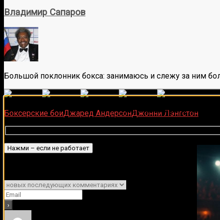
Владимир Сапаров
Большой поклонник бокса: занимаюсь и слежу за ним бол
(
6
оце
Загрузка...
Подписывайся на наш Tel
Боксерские бои
Джаред Андерсон
Джонни Лэнгстон
Подписаться
Уведомить о