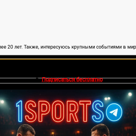
ее 20 лет. Также, интересуюсь крупными событиями в мир
нок, среднее:
5,00
из 5)
🔥 Хочешь зарабатывать на спорте?
egram-канал
1Sports
— прогнозы на единоборства и другие 
👉
Подписаться бесплатно