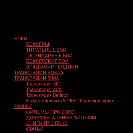
Skip
Boxing Video
to
Вернем боксу былое величие
content
БОКС
БОКСЕРЫ
ТИТУЛЬНЫЕ БОИ
ЛЕГЕНДАРНЫЕ БОИ
БОКСЕРСКИЕ БОИ
ВЛАДИМИР ГЕНДЛИН
ТРАНСЛЯЦИИ БОКСА
ТРАНСЛЯЦИИ MMA
Трансляция UFC
Трансляция ACA
Трансляция Bellator
Бойцовский клуб РЕН ТВ прямой эфир
РАЗНОЕ
ФИЛЬМЫ ПРО БОКС
ДОКУМЕНТАЛЬНЫЕ ФИЛЬМЫ
КНИГИ ПРО БОКС
СТАТЬИ