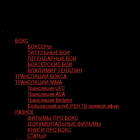
Skip
Boxing Video
to
Вернем боксу былое величие
content
БОКС
БОКСЕРЫ
ТИТУЛЬНЫЕ БОИ
ЛЕГЕНДАРНЫЕ БОИ
БОКСЕРСКИЕ БОИ
ВЛАДИМИР ГЕНДЛИН
ТРАНСЛЯЦИИ БОКСА
ТРАНСЛЯЦИИ MMA
Трансляция UFC
Трансляция ACA
Трансляция Bellator
Бойцовский клуб РЕН ТВ прямой эфир
РАЗНОЕ
ФИЛЬМЫ ПРО БОКС
ДОКУМЕНТАЛЬНЫЕ ФИЛЬМЫ
КНИГИ ПРО БОКС
СТАТЬИ