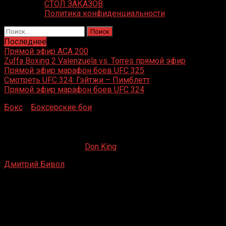
СТОЛ ЗАКАЗОВ
Политика конфиденциальности
Найти:
Последнее
Прямой эфир ACA 200
Zuffa Boxing 2 Valenzuela vs. Torres прямой эфир
Прямой эфир марафон боев UFC 325
Смотреть UFC 324: Гэйтжи – Пимблетт
Прямой эфир марафон боев UFC 324
Бокс
»
Боксерские бои
»
Дмитрий Бивол – Джоуи Вегас
Дмитрий Бивол – Джоуи Вегас
09.05.2020
12.01.2022
Don King
Дмитрий Бивол
– Джоуи Вегас
Лужники, Москва, Россия
22 мая 2015