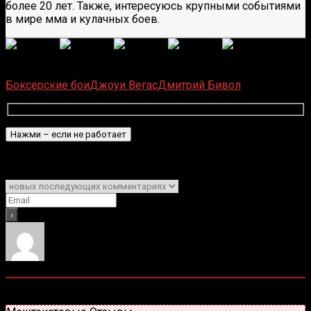
более 20 лет. Также, интересуюсь крупными событиями
в мире мма и кулачных боев.
(
1 496
оценок, среднее:
5,00
из 5)
Загрузка...
Боксерские бои
Джоуи Вегас
Дмитрий Бивол
Подписаться
Уведомить о
0
комментариев
Старые
Новые
Популярные