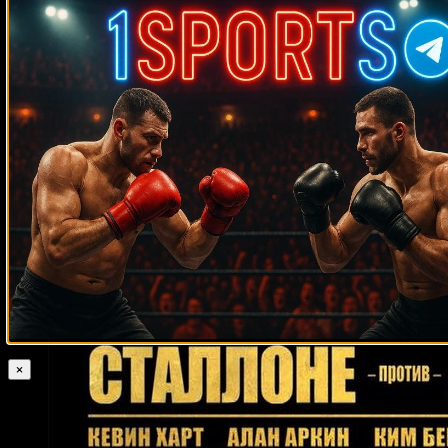
Су Мудаержи
Фахсан 3K Баттери
Тодд Макелим
Nazim Sadykhov
Джесси Шелби
Чарли Полит
Оги Санчес
Алан Лей
Франсиско
Деонтей
Фонсека
Ли Рамадж
Хамзат Чимаев
Уайлдер
Убальдо Эрнандес
Марлон Тапалес
Саид
Нурмагомедов
Джастин Роуселл
Ветхя Сакмуангланг
Никита Цзю
Эл Малкольм
Бобби Грин
Марио Коули
Шавкат Рахимов
Джерси
Джо Уолкотт
Кори Сандхаген
Хесус Родригес
Билли Джойнер
Василий Ломаченко
Джесси Фергюсон
Карлос
Монтеро
Майкл Симувелу
Грег Пуэнте
Анджело Нуньес
Нобухиро
Ишида
Александр Волкановски
Энцо Маккаринелли
Виктор
Выхрист
Коди Кох
Юрий Елистратов
Джордж Чувало
Жак Леблан
Гленн Вольф
Джонни Гант
Дэймон Рид
Карл Фроч
Бейб Лорона
×