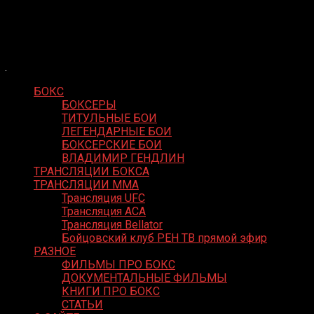
Skip
Boxing Video
to
Вернем боксу былое величие
content
БОКС
БОКСЕРЫ
ТИТУЛЬНЫЕ БОИ
ЛЕГЕНДАРНЫЕ БОИ
БОКСЕРСКИЕ БОИ
ВЛАДИМИР ГЕНДЛИН
ТРАНСЛЯЦИИ БОКСА
ТРАНСЛЯЦИИ MMA
Трансляция UFC
Трансляция ACA
Трансляция Bellator
Бойцовский клуб РЕН ТВ прямой эфир
РАЗНОЕ
ФИЛЬМЫ ПРО БОКС
ДОКУМЕНТАЛЬНЫЕ ФИЛЬМЫ
КНИГИ ПРО БОКС
СТАТЬИ