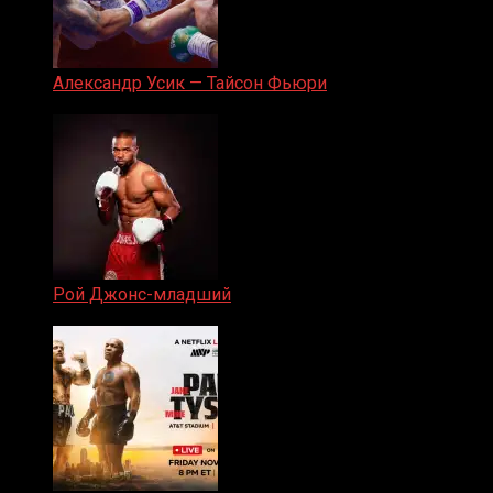
Александр Усик — Тайсон Фьюри
19.05.2024
Рой Джонс-младший
25.04.2019