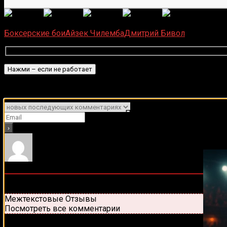
(
1 496
Загрузка...
Боксерские бои
Айзек Чилемба
Дмитрий Бивол
Подписаться
Уведомить о
Подписывайся на наш Tel
0
комментариев
Старые
Новые
Популярные
Межтекстовые Отзывы
Посмотреть все комментарии
Присоединяйся