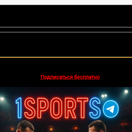
оценок, среднее:
5,00
из 5)
🔥 Хочешь зарабатывать на спорте?
egram-канал
1Sports
— прогнозы на единоборства и другие 
👉
Подписаться бесплатно