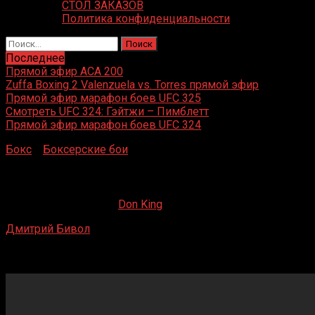
СТОЛ ЗАКАЗОВ
Политика конфиденциальности
Найти:
Последнее
Прямой эфир ACA 200
Zuffa Boxing 2 Valenzuela vs. Torres прямой эфир
Прямой эфир марафон боев UFC 325
Смотреть UFC 324: Гэйтжи – Пимблетт
Прямой эфир марафон боев UFC 324
Бокс
»
Боксерские бои
»
Дмитрий Бивол – Айзек Чилемб
Дмитрий Бивол – Айзек Чилемба
09.05.2020
19.02.2023
Don King
Дмитрий Бивол
– Айзек Чилемба
Mark G. Etess Arena, Атлантик-Сити, США
4 августа 2018