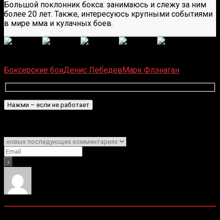
Большой поклонник бокса: занимаюсь и слежу за ним
более 20 лет. Также, интересуюсь крупными событиями
в мире мма и кулачных боев.
(
1 496
оценок, среднее:
5,00
из 5)
Загрузка...
Боксерские бои
Денис Лебедев
Марк Флэнаган
Подписаться
Уведомить о
1
Комментарий
Старые