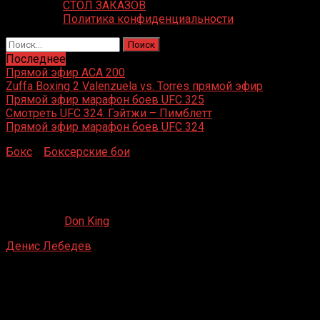
СТОЛ ЗАКАЗОВ
Политика конфиденциальности
Найти:
Последнее
Прямой эфир ACA 200
Zuffa Boxing 2 Valenzuela vs. Torres прямой эфир
Прямой эфир марафон боев UFC 325
Смотреть UFC 324: Гэйтжи – Пимблетт
Прямой эфир марафон боев UFC 324
Бокс
»
Боксерские бои
»
Денис Лебедев – Марк
Флэнаган
Денис Лебедев – Марк Флэнаган
06.02.2020
Don King
Денис Лебедев
– Марк Флэнаган
ДИВС, Екатеринбург, Россия
9 июля 2017