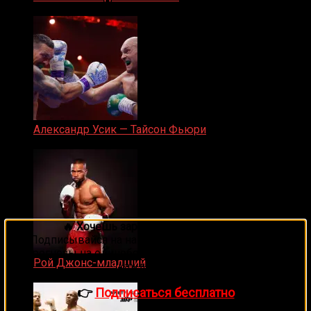
05.08.2019
Александр Усик — Тайсон Фьюри
19.05.2024
🔥 Хочешь зарабатывать на спорте?
Подписывайся на наш Telegram-канал
1Sports
—
прогнозы на единоборства и другие виды спорта
Рой Джонс-младший
каждый день!
25.04.2019
👉
Подписаться бесплатно