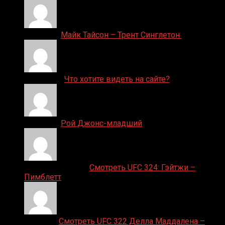
Денис on
Майк Тайсон – Трент Синглетон
ДЕНИС on
Что хотите видеть на сайте?
Денис on
Рой Джонс-младший
Ляяляляляояо on
Смотреть UFC 324: Гэйтжи –
Пимблетт
Medik on
Смотреть UFC 322 Делла Маддалена –