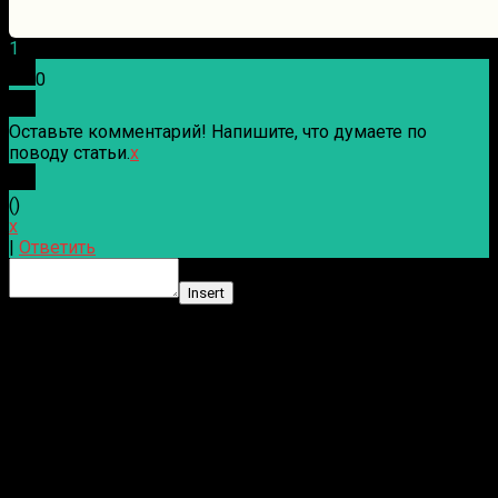
1
0
Оставьте комментарий! Напишите, что думаете по
поводу статьи.
x
(
)
x
|
Ответить
Insert