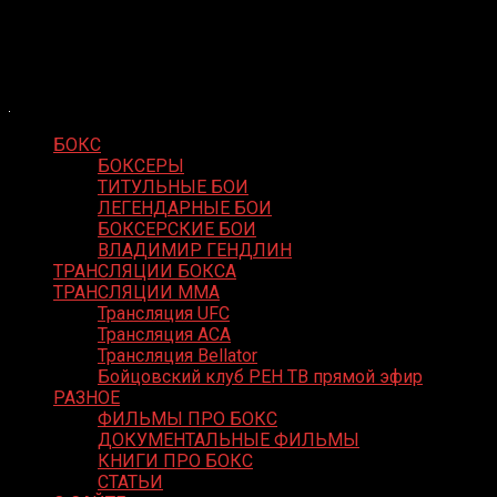
Skip
Boxing Video
to
Вернем боксу былое величие
content
БОКС
БОКСЕРЫ
ТИТУЛЬНЫЕ БОИ
ЛЕГЕНДАРНЫЕ БОИ
БОКСЕРСКИЕ БОИ
ВЛАДИМИР ГЕНДЛИН
ТРАНСЛЯЦИИ БОКСА
ТРАНСЛЯЦИИ MMA
Трансляция UFC
Трансляция ACA
Трансляция Bellator
Бойцовский клуб РЕН ТВ прямой эфир
РАЗНОЕ
ФИЛЬМЫ ПРО БОКС
ДОКУМЕНТАЛЬНЫЕ ФИЛЬМЫ
КНИГИ ПРО БОКС
СТАТЬИ