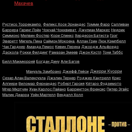
Махачев
Случайные боксеры
Рустисо Торрекампо
Феликс Хосе Эрнандес
Томми Фарр
Салливан
Баррера
Гаринг Лэйн
Чокчай Чокквиват
Джулиан Маркес
Недрик
Симмонс
Мелвин Фостер
Кори Спинкс
Хердесон Батиста
Грэг
Эверетт
Мигель Пина
Саймон Мокоена
Аллан Грин
Люк Кэмпбелл
Чак Гарднер
Аманда Лемос
Кевин Лерена
Джордж Альфредо
Даскола
Рокки Филдинг
Рамазан Эмеев
Джон Кэстл
Тони Таббс
Артуро
Билл Макмюррей
Богдан Дину
Али Багов
Гатти
Джерри Куорри
Мануэль Замбрано
Джефф Лейси
Сезар Алан Валенсуэла
Джэлин Тернер
Роджер Кантрелл
Крис
Алгиери
Виломар Фернандес
Роберт Гарсия
Кётаро Фудзимото
Мгер Мкртчян
Хуан Карлос Пайано
Баррингтон Френсис
Питер Эгайс
Малик Диарра
Уэйн Мартелл
Вендалл Холл