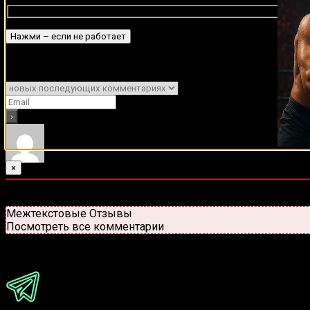
Подписаться
Уведомить о
×
0
комментариев
Старые
Новые
Популярные
Межтекстовые Отзывы
Посмотреть все комментарии
Присоединяйся