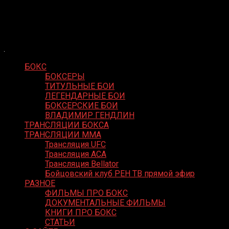
Skip
Boxing Video
to
Вернем боксу былое величие
content
БОКС
БОКСЕРЫ
ТИТУЛЬНЫЕ БОИ
ЛЕГЕНДАРНЫЕ БОИ
БОКСЕРСКИЕ БОИ
ВЛАДИМИР ГЕНДЛИН
ТРАНСЛЯЦИИ БОКСА
ТРАНСЛЯЦИИ MMA
Трансляция UFC
Трансляция ACA
Трансляция Bellator
Бойцовский клуб РЕН ТВ прямой эфир
РАЗНОЕ
ФИЛЬМЫ ПРО БОКС
ДОКУМЕНТАЛЬНЫЕ ФИЛЬМЫ
КНИГИ ПРО БОКС
СТАТЬИ