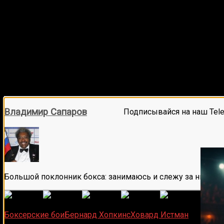
Владимир Сапаров
Подписывайся на наш Tel
Большой поклонник бокса: занимаюсь и слежу за ним бол
(
1 496
Загрузка...
Боксерские бои
Бернард Хопкинс
Ховард Истман