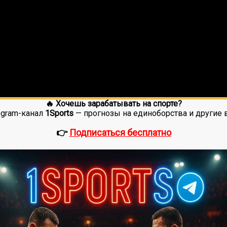
🔥 Хочешь зарабатывать на спорте?
egram-канал
1Sports
— прогнозы на единоборства и другие 
👉
Подписаться бесплатно
ее 20 лет. Также, интересуюсь крупными событиями в мир
оценок, среднее:
5,00
из 5)