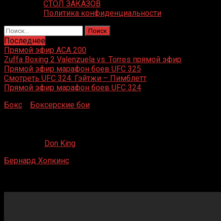
СТОЛ ЗАКАЗОВ
Политика конфиденциальности
Найти:
Последнее
Прямой эфир ACA 200
Zuffa Boxing 2 Valenzuela vs. Torres прямой эфир
Прямой эфир марафон боев UFC 325
Смотреть UFC 324: Гэйтжи – Пимблетт
Прямой эфир марафон боев UFC 324
Бокс
»
Боксерские бои
»
Бернард Хопкинс – Ховард Истм
Бернард Хопкинс – Ховард Истман
27.04.2020
Don King
Бернард Хопкинс
– Ховард Истман
Лос-Анджелес, Калифорния, США
19 февраля 2005