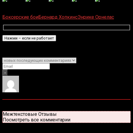
(
1 496
оценок, среднее:
5,00
из 5)
Загрузка...
Боксерские бои
Бернард Хопкинс
Энрике Орнелас
Подписаться
Уведомить о
0
комментариев
Старые
Новые
Популярные
Межтекстовые Отзывы
Посмотреть все комментарии
Присоединяйся