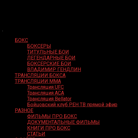
Skip
Boxing Video
to
Вернем боксу былое величие
content
БОКС
БОКСЕРЫ
ТИТУЛЬНЫЕ БОИ
ЛЕГЕНДАРНЫЕ БОИ
БОКСЕРСКИЕ БОИ
ВЛАДИМИР ГЕНДЛИН
ТРАНСЛЯЦИИ БОКСА
ТРАНСЛЯЦИИ MMA
Трансляция UFC
Трансляция ACA
Трансляция Bellator
Бойцовский клуб РЕН ТВ прямой эфир
РАЗНОЕ
ФИЛЬМЫ ПРО БОКС
ДОКУМЕНТАЛЬНЫЕ ФИЛЬМЫ
КНИГИ ПРО БОКС
СТАТЬИ