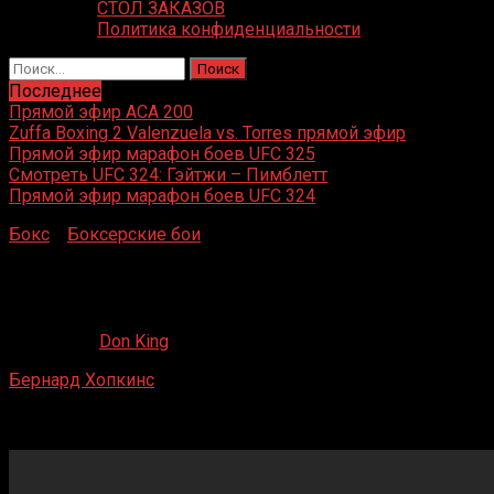
СТОЛ ЗАКАЗОВ
Политика конфиденциальности
Найти:
Последнее
Прямой эфир ACA 200
Zuffa Boxing 2 Valenzuela vs. Torres прямой эфир
Прямой эфир марафон боев UFC 325
Смотреть UFC 324: Гэйтжи – Пимблетт
Прямой эфир марафон боев UFC 324
Бокс
»
Боксерские бои
»
Бернард Хопкинс – Энрике
Орнелас
Бернард Хопкинс – Энрике Орнелас
27.04.2020
Don King
Бернард Хопкинс
– Энрике Орнелас
Филадельфия, Пенсильвания, США
2 декабря 2009