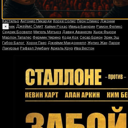
Райан Гарсия
Карлос Гонгора
Рокки Пепели
Чарльз
Джимми Эллис
Девин Хейни
Мартин
Роман Смоленков
Эдис
Татли
Педро Мартинес
Педро Санчес
Эктор Веласкес
Мэнни
Кастильо
Антонио Пикарди
Хорхе Солис
Леон Спинкс
Джонни
Джеймс Смит
×
Пейчек
Хайме Рохас
Ивица Бакурин
Рамон Феликс
Седрик Босвелл
Мигель Мэтьюз
Давид Аванесян
Хьюи Фьюри
Марлон Тапалес
Фермин Чирино
Коди Кох
Сесар Брион
Эрик Эш
Габор Балог
Хорхе Паес
Джейми Макдоннелл
Жулио Жан
Ларри
Лакурзье
Рафаэл Зумбану
Ариэль Круз
Ива Вестон