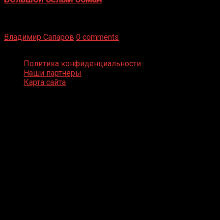
Бокс — это всегда больше, чем просто спорт, чаще это
бизнес и тотализатор. И Фред Подробнее
Владимир Сапаров
0 comments
Boxing Video © Все права защищены
Политика конфиденциальности
Наши партнеры
Карта сайта