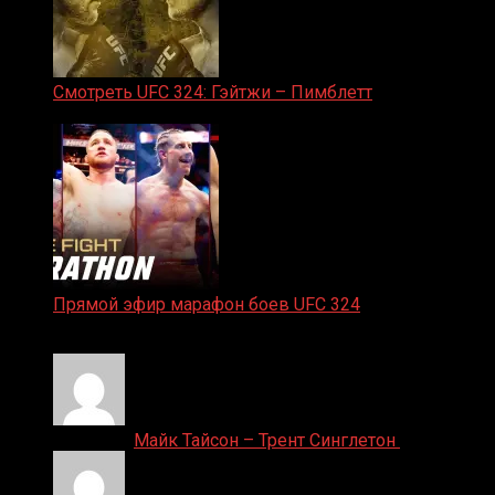
Смотреть UFC 324: Гэйтжи – Пимблетт
24.01.2026
Прямой эфир марафон боев UFC 324
24.01.2026
Денис on
Майк Тайсон – Трент Синглетон