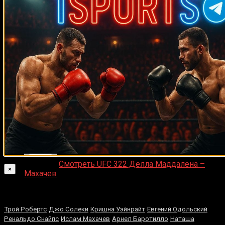
ДЕНИС on
Что хотите видеть на сайте?
Денис on
Рой Джонс-младший
Ляяляляляояо on
Смотреть UFC 324: Гэйтжи –
Пимблетт
Medik on
Смотреть UFC 322 Делла Маддалена –
×
Махачев
Случайные боксеры
Трой Робертс
Джо Солеки
Кришна Уэйнрайт
Евгений Одольский
Ренальдо Снайпс
Ислам Махачев
Арнел Баротилло
Наташа