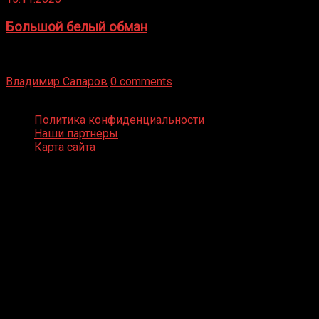
Большой белый обман
Бокс — это всегда больше, чем просто спорт, чаще это
бизнес и тотализатор. И Фред Подробнее
Владимир Сапаров
0 comments
Boxing Video © Все права защищены
Политика конфиденциальности
Наши партнеры
Карта сайта