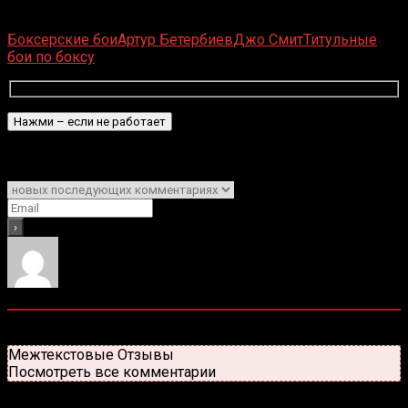
оценок, среднее:
5,00
из 5)
Загрузка...
Боксерские бои
Артур Бетербиев
Джо Смит
Титульные
бои по боксу
Подписаться
Уведомить о
0
комментариев
Старые
Новые
Популярные
Межтекстовые Отзывы
Посмотреть все комментарии
Присоединяйся