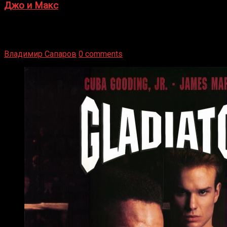
Джо и Макс
1936 год. Немецкий чемпион Макс Шмеллинг одержал
победу над американским боксером-тяжеловесом Джо
Луисом. Возвратясь на Подробнее
Владимир Сапаров
0 comments