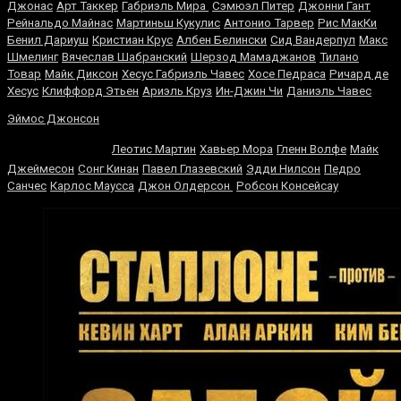
Джонас
Арт Таккер
Габриэль Мира
Сэмюэл Питер
Джонни Гант
Рейнальдо Майнас
Мартиньш Кукулис
Антонио Тарвер
Рис МакКи
Бенил Дариуш
Кристиан Крус
Албен Белински
Сид Вандерпул
Макс
Шмелинг
Вячеслав Шабранский
Шерзод Мамаджанов
Тилано
Товар
Майк Диксон
Хесус Габриэль Чавес
Хосе Педраса
Ричард де
Хесус
Клиффорд Этьен
Ариэль Круз
Ин-Джин Чи
Даниэль Чавес
Марко Антонио
Эймос Джонсон
Баррера
Леотис Мартин
Хавьер Мора
Гленн Волфе
Майк
Джеймесон
Сонг Кинан
Павел Глазевский
Эдди Нилсон
Педро
Санчес
Карлос Маусса
Джон Олдерсон
Робсон Консейсау