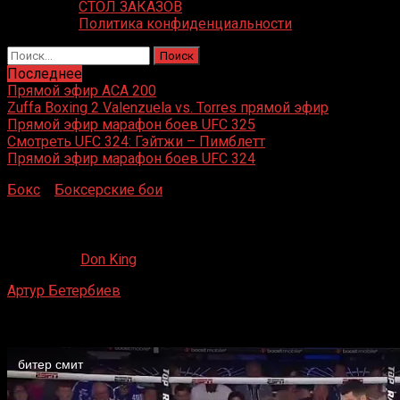
СТОЛ ЗАКАЗОВ
Политика конфиденциальности
Найти:
Последнее
Прямой эфир ACA 200
Zuffa Boxing 2 Valenzuela vs. Torres прямой эфир
Прямой эфир марафон боев UFC 325
Смотреть UFC 324: Гэйтжи – Пимблетт
Прямой эфир марафон боев UFC 324
Бокс
»
Боксерские бои
»
Артур Бетербиев – Джо Смит
Артур Бетербиев – Джо Смит
07.07.2022
Don King
Артур Бетербиев
– Джо Смит
Madison Square Garden, Нью-Йорк
Jun / 19 / 2022