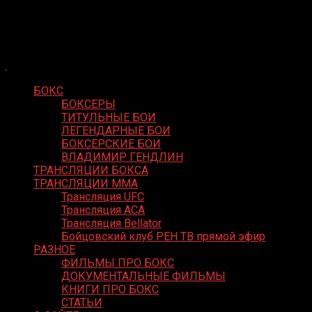
Skip
Boxing Video
to
Вернем боксу былое величие
content
БОКС
БОКСЕРЫ
ТИТУЛЬНЫЕ БОИ
ЛЕГЕНДАРНЫЕ БОИ
БОКСЕРСКИЕ БОИ
ВЛАДИМИР ГЕНДЛИН
ТРАНСЛЯЦИИ БОКСА
ТРАНСЛЯЦИИ MMA
Трансляция UFC
Трансляция ACA
Трансляция Bellator
Бойцовский клуб РЕН ТВ прямой эфир
РАЗНОЕ
ФИЛЬМЫ ПРО БОКС
ДОКУМЕНТАЛЬНЫЕ ФИЛЬМЫ
КНИГИ ПРО БОКС
СТАТЬИ