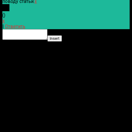
поводу статьи.
x
(
)
x
|
Ответить
Insert