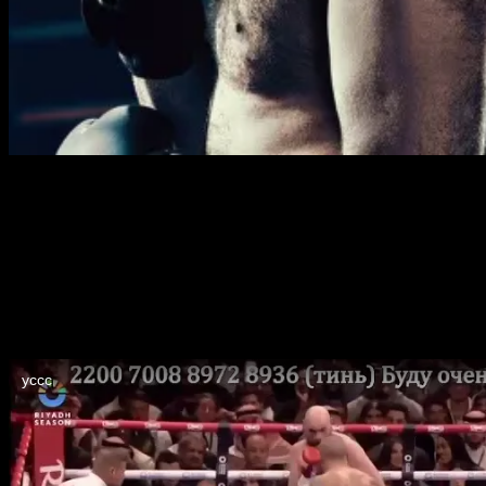
Невероятное сочетание праздника и боевого азарта
задало особый тон ещё до первого гонга: Фьюри
выходит под зажигательный хит Мэрайи Кэри, вмиг
меняющийся на легендарный рэп-трек, а Усик
заряжается мотивами украинской поп-сцены. С первых
секунд шоу было понятно: нас ждёт не просто бокс — это
настоящее спортивное зрелище, где каждый раунд
словно маленькая история.