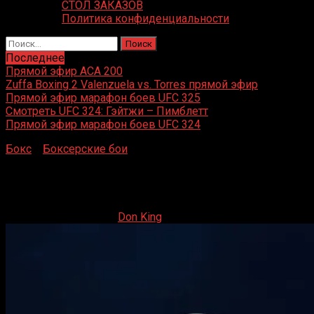
СТОЛ ЗАКАЗОВ
Политика конфиденциальности
Найти:
Последнее
Прямой эфир ACA 200
Zuffa Boxing 2 Valenzuela vs. Torres прямой эфир
Прямой эфир марафон боев UFC 325
Смотреть UFC 324: Гэйтжи – Пимблетт
Прямой эфир марафон боев UFC 324
Бокс
»
Боксерские бои
»
Александр Усик — Тайсон
Фьюри 2 полный бой
Александр Усик — Тайсон Фьюри 2 полный бой
22.12.2024
22.12.2024
Don King