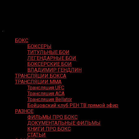
Skip
Boxing Video
to
Вернем боксу былое величие
content
БОКС
БОКСЕРЫ
ТИТУЛЬНЫЕ БОИ
ЛЕГЕНДАРНЫЕ БОИ
БОКСЕРСКИЕ БОИ
ВЛАДИМИР ГЕНДЛИН
ТРАНСЛЯЦИИ БОКСА
ТРАНСЛЯЦИИ MMA
Трансляция UFC
Трансляция ACA
Трансляция Bellator
Бойцовский клуб РЕН ТВ прямой эфир
РАЗНОЕ
ФИЛЬМЫ ПРО БОКС
ДОКУМЕНТАЛЬНЫЕ ФИЛЬМЫ
КНИГИ ПРО БОКС
СТАТЬИ