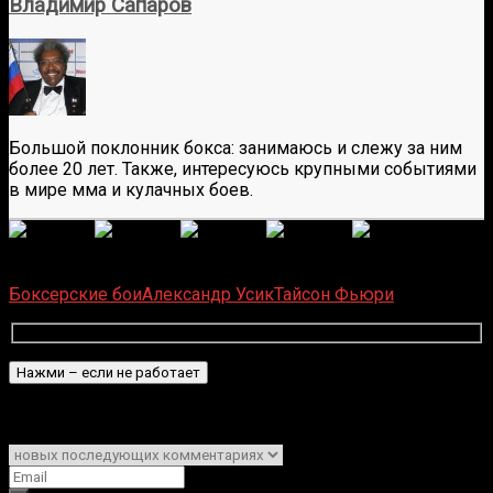
Владимир Сапаров
Большой поклонник бокса: занимаюсь и слежу за ним
более 20 лет. Также, интересуюсь крупными событиями
в мире мма и кулачных боев.
(
9
оценок, среднее:
4,44
из 5)
Загрузка...
Боксерские бои
Александр Усик
Тайсон Фьюри
Подписаться
Уведомить о