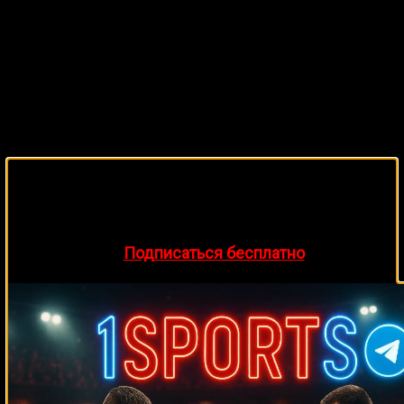
2
🔥 Хочешь зарабатывать на спорте?
-1
Подписывайся на наш Telegram-канал
1Sports
—
прогнозы на единоборства и другие виды спорта
каждый день!
👉
Подписаться бесплатно