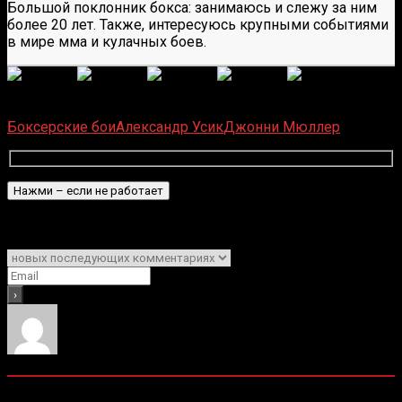
Большой поклонник бокса: занимаюсь и слежу за ним
более 20 лет. Также, интересуюсь крупными событиями
в мире мма и кулачных боев.
(Пока оценок нет)
Загрузка...
Боксерские бои
Александр Усик
Джонни Мюллер
Подписаться
Уведомить о
0
комментариев
Старые