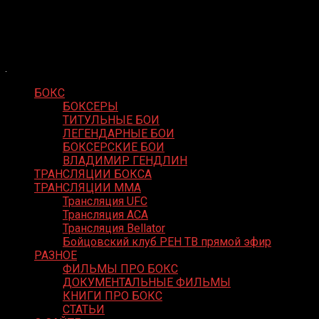
Skip
Boxing Video
to
Вернем боксу былое величие
content
БОКС
БОКСЕРЫ
ТИТУЛЬНЫЕ БОИ
ЛЕГЕНДАРНЫЕ БОИ
БОКСЕРСКИЕ БОИ
ВЛАДИМИР ГЕНДЛИН
ТРАНСЛЯЦИИ БОКСА
ТРАНСЛЯЦИИ MMA
Трансляция UFC
Трансляция ACA
Трансляция Bellator
Бойцовский клуб РЕН ТВ прямой эфир
РАЗНОЕ
ФИЛЬМЫ ПРО БОКС
ДОКУМЕНТАЛЬНЫЕ ФИЛЬМЫ
КНИГИ ПРО БОКС
СТАТЬИ