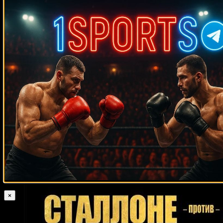
Случайные боксеры
Ангел Алдама
Эдуардо Моралес
Джордан Шиммелл
Аран Дипаен
Стефан Джонсон
Джефф Пейдж Мл.
Ликар Рамос Конча
Эммануэль Родригес
Хуан Херардо Кабрера
Виталий Слипенко
Джесси Отманс
Дэвид Джако
Терри Портер
Омар Васкес
Виломар
Фернандес
Риджис Прогрейс
Блэйк Капарелло
Артем Фролов
Энтони Мандайн
Пол Эшли
Султан Ибрагимов
Пит Радемахер
Джордж Форман
Мигель Сантана
Джон Браун
Флойд
Мартиньш Кукулис
Джонни Лэнгстон
Мейвезер
Арчил Мезвришвили
Уилл Хилтон
Эрни
Шейверс
Виталий Шкраба
Педро Даниэль Франко
Исмаель Йола
Майкл Моралес
Эрни Террелл
Тиаго Мойзес
Паномдэй
Охютханакорн
Эммануэль Лусеро
Клинтон Вудс
Дэррил Тайсон
Майрис Бриедис
Джефф Вуден
Габриэль Руэлас
Диосбелис Уртадо
×