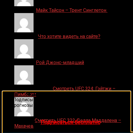
Денис on
Майк Тайсон – Трент Синглетон
ДЕНИС on
Что хотите видеть на сайте?
Денис on
Рой Джонс-младший
Ляяляляляояо on
Смотреть UFC 324: Гэйтжи –
🔥 Хочешь зарабатывать на спорте?
Пимблетт
Подписывайся на наш Telegram-канал
1Sports
—
прогнозы на единоборства и другие виды спорта
каждый день!
Medik on
Смотреть UFC 322 Делла Маддалена –
👉
Подписаться бесплатно
Махачев