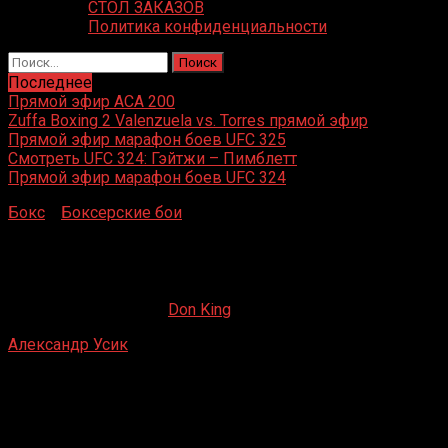
СТОЛ ЗАКАЗОВ
Политика конфиденциальности
Найти:
Последнее
Прямой эфир ACA 200
Zuffa Boxing 2 Valenzuela vs. Torres прямой эфир
Прямой эфир марафон боев UFC 325
Смотреть UFC 324: Гэйтжи – Пимблетт
Прямой эфир марафон боев UFC 324
Бокс
»
Боксерские бои
»
Александр Усик – Джонни
Мюллер
Александр Усик – Джонни Мюллер
20.05.2019
09.09.2022
Don King
Александр Усик
– Джонни Мюллер
Дворец спорта, Киев, Украина
29 августа 2015