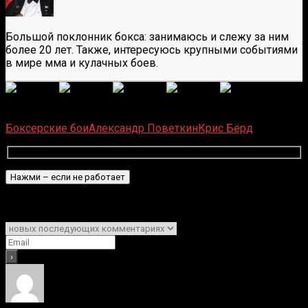
Большой поклонник бокса: занимаюсь и слежу за ним
более 20 лет. Также, интересуюсь крупными событиями
в мире мма и кулачных боев.
(
1 496
оценок, среднее:
5,00
из 5)
Загрузка...
Боксерские бои
Александр Поветкин
Крис Бёрд
Подписаться
Уведомить о