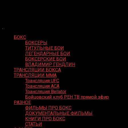
Skip
Boxing Video
to
Вернем боксу былое величие
content
БОКС
БОКСЕРЫ
ТИТУЛЬНЫЕ БОИ
ЛЕГЕНДАРНЫЕ БОИ
БОКСЕРСКИЕ БОИ
ВЛАДИМИР ГЕНДЛИН
ТРАНСЛЯЦИИ БОКСА
ТРАНСЛЯЦИИ MMA
Трансляция UFC
Трансляция ACA
Трансляция Bellator
Бойцовский клуб РЕН ТВ прямой эфир
РАЗНОЕ
ФИЛЬМЫ ПРО БОКС
ДОКУМЕНТАЛЬНЫЕ ФИЛЬМЫ
КНИГИ ПРО БОКС
СТАТЬИ