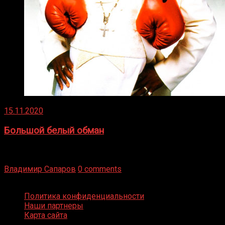
15.11.2020
Большой белый обман
Бокс — это всегда больше, чем просто спорт, чаще это
бизнес и тотализатор. И Фред Подробнее
Владимир Сапаров
0 comments
Boxing Video © Все права защищены
Политика конфиденциальности
Наши партнеры
Карта сайта