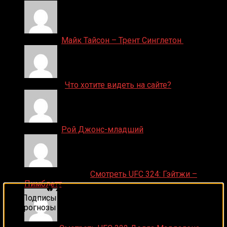
Денис on
Майк Тайсон – Трент Синглетон
ДЕНИС on
Что хотите видеть на сайте?
Денис on
Рой Джонс-младший
Ляяляляляояо on
Смотреть UFC 324: Гэйтжи –
Пимблетт
🔥 Хочешь зарабатывать на спорте?
Подписывайся на наш Telegram-канал
1Sports
—
прогнозы на единоборства и другие виды спорта
каждый день!