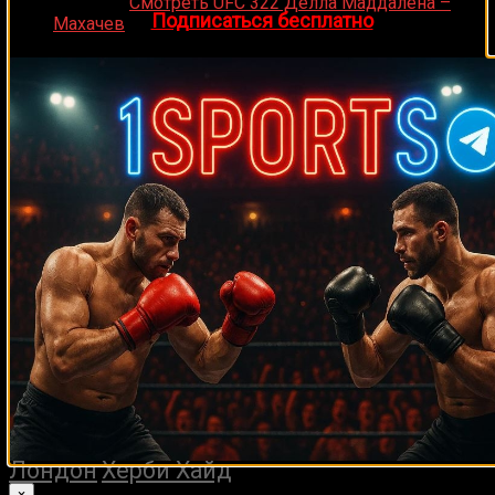
Medik on
Смотреть UFC 322 Делла Маддалена –
👉
Подписаться бесплатно
Махачев
Случайные боксеры
Лу Саварезе
Дмитрий Кудряшов
Дэн Хукер
Сантандер Сильгадо
Джексон Джуниор Дос Сантос
Ноэ
Сантильяна
Имаму Мэйфилд
Рик Ханикатт
Уилли Даймонд
Крис
Джесси-Джеймс Лейха
Джон
Джонни
Скотт Леду
Тапиа
Тока Кан Клэри
Эбенезер Тетте
Кайо
Рафаэль Руэлас
Борральо
Шон Кокс
Muhammad Naimov
Эрик Якубовски
Хуан Карлос Гомес
Darya Zheleznyakova
Жак Леблан
Эндрю Коунсил
Джои Максим
Тим Литллс
Альфредо Неварез
Террон Миллет
Михаил Криволапов
Бранко Собот
Майк
Гай
Люк Рокхолд
Марсело Фабиан Домингес
Куваныч Тойгонбаев
Ричард
Деррик Лэмпкинс
Эмануэле Лео
Мийо Йошида
Майкл Моралес
Комми
Томми Харрисон
Педро Агосто
Брайан
Су Мудаержи
Джимми Бредаль
Лондон
Херби Хайд
×