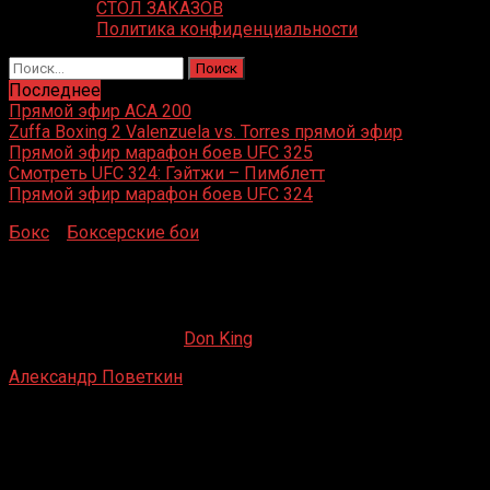
СТОЛ ЗАКАЗОВ
Политика конфиденциальности
Найти:
Последнее
Прямой эфир ACA 200
Zuffa Boxing 2 Valenzuela vs. Torres прямой эфир
Прямой эфир марафон боев UFC 325
Смотреть UFC 324: Гэйтжи – Пимблетт
Прямой эфир марафон боев UFC 324
Бокс
»
Боксерские бои
»
Александр Поветкин – Крис
Бёрд
Александр Поветкин – Крис Бёрд
24.07.2019
19.02.2023
Don King
Александр Поветкин
– Крис Бёрд
«Мессехалле», Эрфурт, Тюрингия, Германия
27 октября 2007