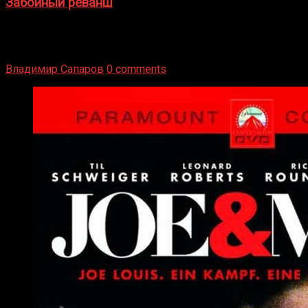
Забойный реванш
Двух старых соперников по боксу уговаривают
вернуться из отставки, чтобы они бились друг с другом
Подробнее
Владимир Сапаров
0 comments