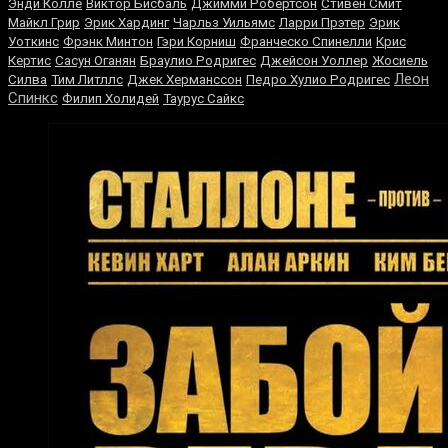
Энди Колле
Виктор Бисбаль
Джимми Робертсон
Стивен Смит
Майкл Грир
Эрик Хардинг
Чарльз Уильямс
Ларри Прэтер
Эрик
Уоткинс
Фрэнк Минтон
Гэри Корниш
Франческо Спинелли
Крис
Кертис
Сасун Оганян
Браулио Родригес
Джейсон Уоллер
Жосиель
Леон
Силва
Тим Литллс
Джек Херманссон
Педро Хулио Родригес
Спинкс
Филип Холидей
Таурус Сайкс