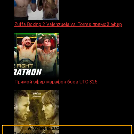
Zuffa Boxing 2 Valenzuela vs. Torres прямой эфир
31.01.2026
Прямой эфир марафон боев UFC 325
31.01.2026
🔥 Хочешь зарабатывать на спорте?