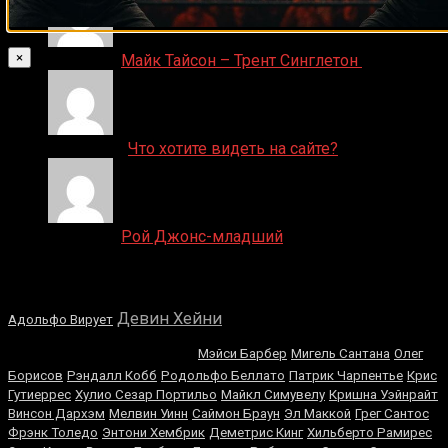
×
Денис on
Майк Тайсон – Трент Синглетон
ДЕНИС on
Что хотите видеть на сайте?
Денис on
Рой Джонс-младший
Случайные боксеры
Магомед
Девин Хейни
Адольфо Вирует
Абдусаламов
Мэйси Барбер
Мигель Сантана
Олег
Борисов
Рэндалл Кобб
Родольфо Беллато
Патрик Чарпентье
Крис
Гутиеррес
Хулио Сезар Портильо
Майкл Симувелу
Кришна Уэйнрайт
Винсон Дархэм
Мелвин Уинн
Саймон Браун
Эл Маккой
Грег Сантос
Фрэнк Толедо
Энтони Хембрик
Деметрис Кинг
Хильберто Рамирес