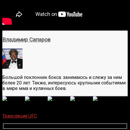
Владимир Сапаров
Большой поклонник бокса: занимаюсь и слежу за ним
более 20 лет. Также, интересуюсь крупными событиями
в мире мма и кулачных боев.
(
6
оценок, среднее:
4,67
из 5)
Загрузка...
Трансляция UFC