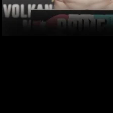
Посмотрите видео с церемонии взвешивания перед
турниром UFC 319. На ней бойцы встают на весы,
готовясь к своим поединкам. В главном бою Дрикус Дю
Плесси защищает титул чемпиона в среднем весе
против Хамзата Чимаева. Прямая трансляция боя
пройдет 16 августа в «Юнайтед-центре» в Чикаго.
Официальное взвешивание 15 августа в 17:00 мск