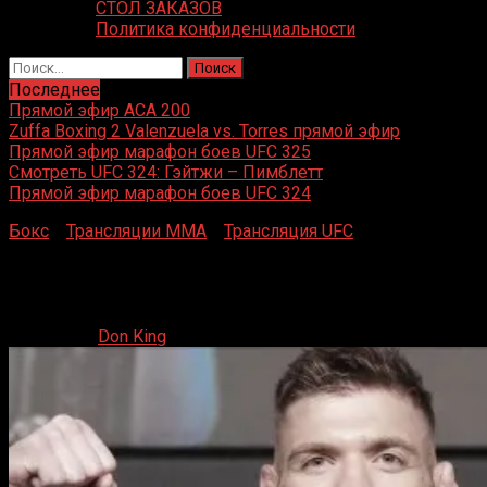
СТОЛ ЗАКАЗОВ
Политика конфиденциальности
Найти:
Последнее
Прямой эфир ACA 200
Zuffa Boxing 2 Valenzuela vs. Torres прямой эфир
Прямой эфир марафон боев UFC 325
Смотреть UFC 324: Гэйтжи – Пимблетт
Прямой эфир марафон боев UFC 324
Бокс
»
Трансляции MMA
»
Трансляция UFC
»
Взвешивание UFC 319: прямой эфир
Взвешивание UFC 319: прямой эфир
15.08.2025
Don King