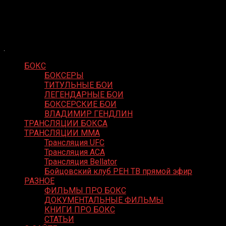
Skip
Boxing Video
to
Вернем боксу былое величие
content
БОКС
БОКСЕРЫ
ТИТУЛЬНЫЕ БОИ
ЛЕГЕНДАРНЫЕ БОИ
БОКСЕРСКИЕ БОИ
ВЛАДИМИР ГЕНДЛИН
ТРАНСЛЯЦИИ БОКСА
ТРАНСЛЯЦИИ MMA
Трансляция UFC
Трансляция ACA
Трансляция Bellator
Бойцовский клуб РЕН ТВ прямой эфир
РАЗНОЕ
ФИЛЬМЫ ПРО БОКС
ДОКУМЕНТАЛЬНЫЕ ФИЛЬМЫ
КНИГИ ПРО БОКС
СТАТЬИ