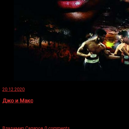
20.12.2020
Джо и Макс
1936 год. Немецкий чемпион Макс Шмеллинг одержал
победу над американским боксером-тяжеловесом Джо
Луисом. Возвратясь на Подробнее
Владимир Сапаров
0 comments