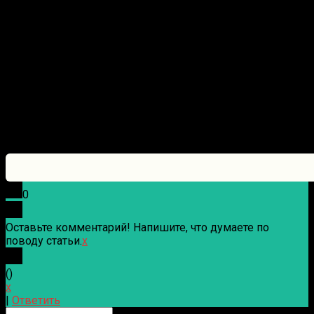
0
Оставьте комментарий! Напишите, что думаете по
поводу статьи.
x
(
)
x
|
Ответить