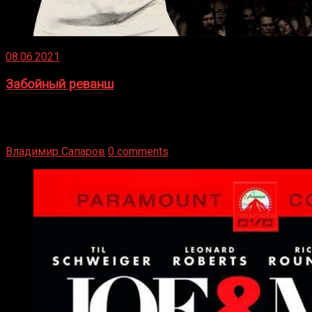
08.06.2021
Забойный реванш
Двух старых соперников по боксу уговаривают
вернуться из отставки, чтобы они бились друг с другом
Подробнее
Владимир Сапаров
0 comments