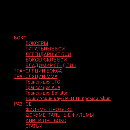
Skip
Boxing Video
to
Вернем боксу былое величие
content
БОКС
БОКСЕРЫ
ТИТУЛЬНЫЕ БОИ
ЛЕГЕНДАРНЫЕ БОИ
БОКСЕРСКИЕ БОИ
ВЛАДИМИР ГЕНДЛИН
ТРАНСЛЯЦИИ БОКСА
ТРАНСЛЯЦИИ MMA
Трансляция UFC
Трансляция ACA
Трансляция Bellator
Бойцовский клуб РЕН ТВ прямой эфир
РАЗНОЕ
ФИЛЬМЫ ПРО БОКС
ДОКУМЕНТАЛЬНЫЕ ФИЛЬМЫ
КНИГИ ПРО БОКС
СТАТЬИ