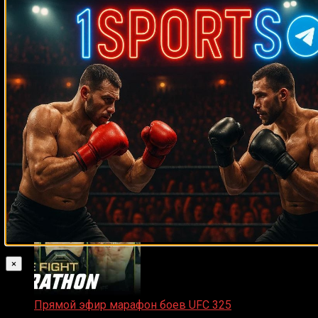
Прямой эфир ACA 200
06.02.2026
Zuffa Boxing 2 Valenzuela vs. Torres прямой эфир
31.01.2026
×
Прямой эфир марафон боев UFC 325