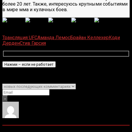
более 20 лет. Также, интересуюсь крупными событиями
в мире мма и кулачных боев.
(
18
оценок, среднее:
4,33
из 5)
Загрузка...
Трансляция UFC
Аманда Лемос
Брайан Келлехер
Коди
Дерден
Стив Гарсия
Подписаться
Уведомить о
0
комментариев
Старые