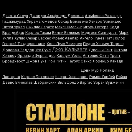
Случайные боксеры
Дакота Стоун
Джордж Альфредо Даскола
Альфонсо Ратлифф
Гаджимурад Хирамагомедов
Оскар Бонавена
Хенаро Эрнандес
Октей Уркал
Эмилио Зарате
Макс Шмелинг
Игорь Потеря
Коди
Брандейдж
Карлос Такам
Вилли Вильямс
Медгоен Сингсурат
Марк
Уиллз
Хулио Сезар Васкес
Франк Авелар
Ангело Нунез
Пат Лолор
Георгий Тевдорашвили
Хосе Луис Рамирес
Педро Хавьер Торрес
Джо Кальзаге
Донован Раддок
Уго Руис
Джонни Гант
Энтони
Хэншоу
Орландо Фернандес
Каллум Уолш
Антонио Фитч
Трент
Броадхерст
Джон Руиз
Рой Ритчи
Таурус Сайкс
Лоренцо Канади
Владимир Гендлин
Дэви Мур
Роланд
Ластарца
Карлос Бохоркес
Насрат Хакпараст
Рамон Гарбей
Райан
Дэвис
Вячеслав Шабранский
Вильфредо Варгас
Зоран Вуджечич