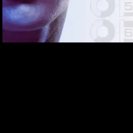
UFC возвращается домой в Лас-Вегас на недельную
остановку перед тем, как снова отправиться в
Манчестер. В эти выходные на UFC APEX пройдет
солидный кард из 12 боев, который возглавит
важнейший поединок за звание главного претендента в
соломенном весе.
Дата, время, место проведения UFC
on ESPN 60
В главном событии турнира встретятся бразильские
спортсменки Аманда Лемос и Вирна Яндироба.
Лемос, которая доминировала над Маккензи Дерн на