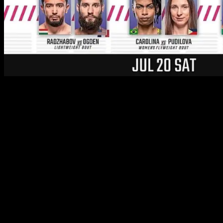
ПРЕДВАРИТЕЛЬНЫЙ КАРД:
Тяжелый вес:
Мохаммед Усман – Томас Петерсен
Женщины, легчайший вес:
Луана Каролина – Люси
Пудилова
Легкий вес:
Лоик Раджабов – Трей Огден
Женщины, наилегчайший вес:
Миранда Мэверик –
Диона Барбоза
Легчайший вес:
Брайан Келлехер – Коди Гибсон
Полулегкий вес:
Хайдер Амил – Джеонг-йеонг Ли
ОСНОВНОЙ КАРД:
Полулегкий вес:
Билл Алгео – Ду Хо Чой