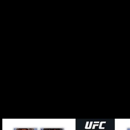
Мероприятие начнётся в воскресенье,
21 июля
, на UFC
APEX в Лас-Вегасе. Предварительные бои стартуют
в
00:30 по московскому времени
, а основной кард —
в
03:00
.
Как смотреть UFC on ESPN 60 онлайн
⚡️ Начиная с ранних прелимов, трансляцию турнира
можно смотреть на канале Матч! Боец и
видеосервисе SportBox.ru.
💻 Трансляция главного карда пройдёт на канале
МАТЧ ТВ
Весь турнир, а также повтор будет доступен на UFC
Fight Pass
Ссылки на официальные источники – ниже.
Участники карда UFC on ESPN 60