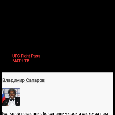
Наилегчайший вес:
Коди Дерден – Бруно Силва
Легкий вес:
Курт Холобо – Кайнан Крушевски
Полулегкий вес:
Стив Гарсия – Сун Ву Чой
Средний вес:
Брэд Таварес – Чжун Ен Парк
Женщины, первый наилегчайший вес:
Аманда
Лемос – Вирна Яндироба
Прямая онлайн трансляция UFC on
ESPN 60 Lemos vs. Jandiroba
UFC Fight Pass
(по подписке с 00:30 мск)
МАТЧ ТВ
(бесплатно, только основной кард в 03:00
мск, на русском языке)
Владимир Сапаров
Большой поклонник бокса: занимаюсь и слежу за ним