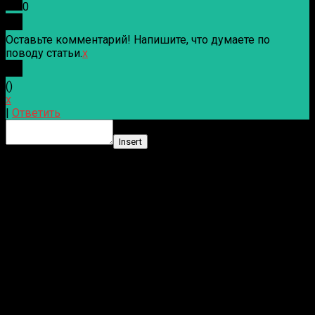
0
Оставьте комментарий! Напишите, что думаете по
поводу статьи.
x
(
)
x
|
Ответить
Insert