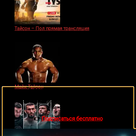
Тайсон – Пол прямая трансляция
15.11.2024
Майк Тайсон
🔥 Хочешь зарабатывать на спорте?
07.04.2019
Подписывайся на наш Telegram-канал
1Sports
—
прогнозы на единоборства и другие виды спорта
каждый день!
👉
Подписаться бесплатно