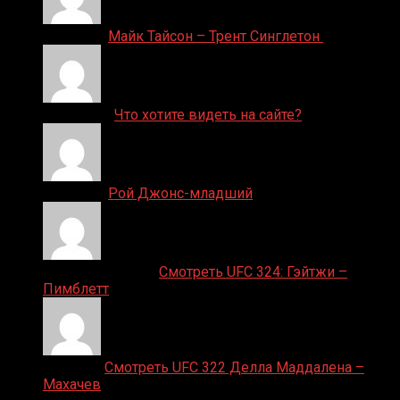
Денис on
Майк Тайсон – Трент Синглетон
ДЕНИС on
Что хотите видеть на сайте?
Денис on
Рой Джонс-младший
Ляяляляляояо on
Смотреть UFC 324: Гэйтжи –
Пимблетт
Medik on
Смотреть UFC 322 Делла Маддалена –
Махачев