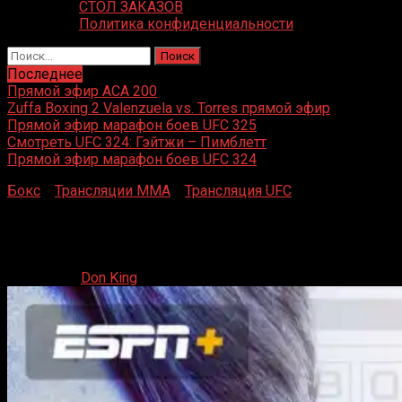
СТОЛ ЗАКАЗОВ
Политика конфиденциальности
Найти:
Последнее
Прямой эфир ACA 200
Zuffa Boxing 2 Valenzuela vs. Torres прямой эфир
Прямой эфир марафон боев UFC 325
Смотреть UFC 324: Гэйтжи – Пимблетт
Прямой эфир марафон боев UFC 324
Бокс
»
Трансляции MMA
»
Трансляция UFC
»
Прямая
трансляция UFC on ESPN 60
Прямая трансляция UFC on ESPN 60
20.07.2024
Don King