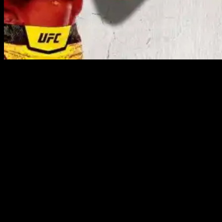
В субботу в Лас-Вегасе на UFC Apex состоится
захватывающий турнир UFC Fight Night 241.
Главное событие:
Полулегковесы —
Эдсон Барбоза (24-
11, 18-11 UFC)
против
Лероне Мерфи (13-0-1, 5-0-1 UFC).
Барбоза, известный своими сокрушительными ударами,
будет защищать свою позицию в топе против
перспективного британца Мерфи, который
демонстрирует сильные навыки адаптации в боях и
остаётся непобежденным.
Ко-мейн ивент:
Полусредние веса —
Калинн Уильямс
(14-3, 5-2 UFC)
против
Карлстона Харриса (19-5, 4-1 UFC).
Ожидается захватывающая и непредсказуемая схватка
между мощным нокаутёром Уильямсом и техничным, но
неустойчивым Харрисом.