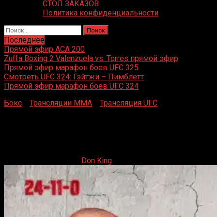
СТОЛ ЗАКАЗОВ
Политика конфиденциальности
Найти:
Последнее
Прямой эфир ACA 200
Zuffa Boxing 2 Valenzuela vs. Torres прямой эфир
Прямой эфир марафон боев UFC 325
Смотреть UFC 324: Гэйтжи – Пимблетт
Прямой эфир марафон боев UFC 324
Бокс
»
Трансляции MMA
»
Трансляция UFC
»
Прямая
трансляция UFC Fight Night 241 Барбоза против Мерфи
Прямая трансляция UFC Fight Night 241 Барбоза
против Мерфи
18.05.2024
19.05.2024
Don King