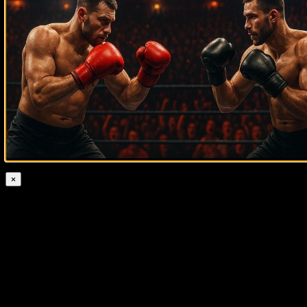
0
0
×