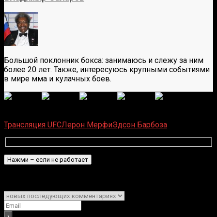
Большой поклонник бокса: занимаюсь и слежу за ним
более 20 лет. Также, интересуюсь крупными событиями
в мире мма и кулачных боев.
(
8
оценок, среднее:
4,63
из 5)
Загрузка...
Трансляция UFC
Лерон Мерфи
Эдсон Барбоза
Подписаться
Уведомить о