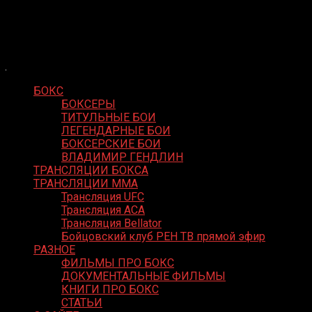
Skip
Boxing Video
to
Вернем боксу былое величие
content
БОКС
БОКСЕРЫ
ТИТУЛЬНЫЕ БОИ
ЛЕГЕНДАРНЫЕ БОИ
БОКСЕРСКИЕ БОИ
ВЛАДИМИР ГЕНДЛИН
ТРАНСЛЯЦИИ БОКСА
ТРАНСЛЯЦИИ MMA
Трансляция UFC
Трансляция ACA
Трансляция Bellator
Бойцовский клуб РЕН ТВ прямой эфир
РАЗНОЕ
ФИЛЬМЫ ПРО БОКС
ДОКУМЕНТАЛЬНЫЕ ФИЛЬМЫ
КНИГИ ПРО БОКС
СТАТЬИ