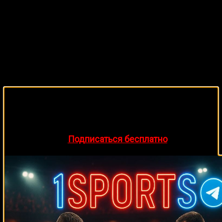
netuuuu
🔥 Хочешь зарабатывать на спорте?
Подписывайся на наш Telegram-канал
1Sports
—
прогнозы на единоборства и другие виды спорта
каждый день!
👉
Подписаться бесплатно