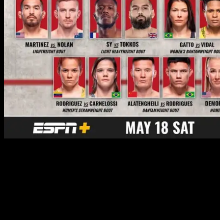
ОСНОВНОЙ КАРД:
Полулегкий вес: Эдсон Барбоза – Лерон Мерфи
Полусредний вес: Калинн Уильямс – Карлстон
Харрис
Полусредний вес: Рамиз Брахимай – Темба
Горимбо