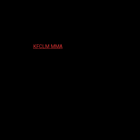
Ответить на
KFCLM MMA
Когда ишаков подвезут