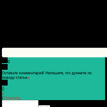
0
Оставьте комментарий! Напишите, что думаете по
поводу статьи.
x
(
)
x
|
Ответить