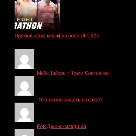
Прямой эфир марафон боев UFC 324
24.01.2026
Денис on
Майк Тайсон – Трент Синглетон
ДЕНИС on
Что хотите видеть на сайте?
Денис on
Рой Джонс-младший