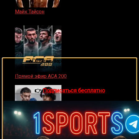
Майк Тайсон
07.04.2019
🔥 Хочешь зарабатывать на спорте?
Подписывайся на наш Telegram-канал
1Sports
—
прогнозы на единоборства и другие виды спорта
Прямой эфир ACA 200
каждый день!
06.02.2026
👉
Подписаться бесплатно
Zuffa Boxing 2 Valenzuela vs. Torres прямой эфир