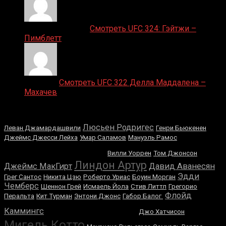
Ляяляляляояо on
Смотреть UFC 324: Гэйтжи –
Пимблетт
Medik on
Смотреть UFC 322 Делла Маддалена –
Махачев
Случайные боксеры
Люсьен Родригес
Леван Джамардашвили
Генри Бьюкенен
Джеймс Джесси Лейха
Умар Саламов
Мануэль Рамос
Сэмюэл Питер
Вилли Уоррен
Том Джонсон
Линдон Артур
Джеймс МакГирт
Давид Аванесян
Эдди
Грег Сантос
Никита Цзю
Роберто Уриас
Боуин Морган
Чемберс
Шеннон Грей
Исмаель Йола
Стив Литтл
Грегорио
Флойд
Перальта
Кит Турман
Энтони Джонс
Габор Балог
Девин Хейни
Каммингс
Джо Хатчисон
Мигель Котто