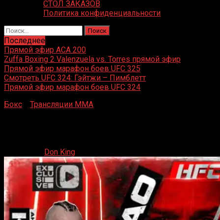
СТОЛ ЗАКАЗОВ
Политика конфиденциальности
Найти:
Последнее
Прямой эфир ACA 200
Zuffa Boxing 2 Valenzuela vs. Torres прямой эфир
Прямой эфир марафон боев UFC 325
Смотреть UFC 324: Гэйтжи – Пимблетт
Прямой эфир марафон боев UFC 324
Бокс
»
Трансляции MMA
»
HFC MMA 30 ноября прямой
эфир
HFC MMA 30 ноября прямой эфир
30.11.2023
Don King