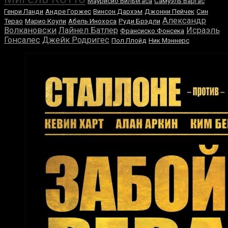
Маурисио Вильегаса
Самуэль Варгас
Генри Ланди
Андре Горжес
Винсон Дархэм
Джонни Пейчек
Син
Александр
Терао
Марио Коули
Абель Инохоса
Руди Брэдли
Волкановски
Лайнел Батлер
Исраэль
Франсиско Фонсека
Гонсалес
Джейк Родригес
Пол Ллойд
Ник Мэннерс