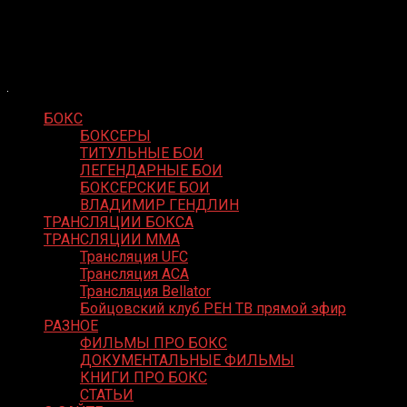
Skip
Boxing Video
to
Вернем боксу былое величие
content
БОКС
БОКСЕРЫ
ТИТУЛЬНЫЕ БОИ
ЛЕГЕНДАРНЫЕ БОИ
БОКСЕРСКИЕ БОИ
ВЛАДИМИР ГЕНДЛИН
ТРАНСЛЯЦИИ БОКСА
ТРАНСЛЯЦИИ MMA
Трансляция UFC
Трансляция ACA
Трансляция Bellator
Бойцовский клуб РЕН ТВ прямой эфир
РАЗНОЕ
ФИЛЬМЫ ПРО БОКС
ДОКУМЕНТАЛЬНЫЕ ФИЛЬМЫ
КНИГИ ПРО БОКС
СТАТЬИ