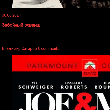
08.06.2021
Забойный реванш
Двух старых соперников по боксу уговаривают
вернуться из отставки, чтобы они бились друг с другом
Подробнее
Владимир Сапаров
0 comments