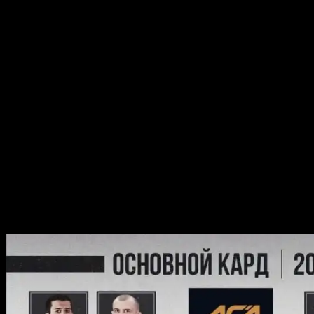
это опытный борец, который умеет работать как в
стойке, так и на земле.
В легком весе Алексей Махно встретится с
Алексеем Шуркевичем. Махно – это медийная
звезда наших ММА, который имеет прозвище
«Самурай». Шуркевич – это техничный ударник,
который выиграл четыре из пяти последних боев.
В полутяжелом весе Артем Фролов подерется с
Гаджимурадом Хирамагомедовым. Фролов – это
бывший чемпион M-1 Challenge, который имеет 12
побед и одно поражение в ММА. Хирамагомедов –
это боец с богатым опытом в боевом самбо,
который умеет наносить опасные удары по голове
и телу.
Участники карда ACA 168