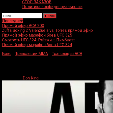
СТОЛ ЗАКАЗОВ
Политика конфиденциальности
Найти:
Последнее
Прямой эфир ACA 200
Zuffa Boxing 2 Valenzuela vs. Torres прямой эфир
Прямой эфир марафон боев UFC 325
Смотреть UFC 324: Гэйтжи – Пимблетт
Прямой эфир марафон боев UFC 324
Бокс
»
Трансляции MMA
»
Трансляция ACA
»
ACA 168
прямая трансляция
ACA 168 прямая трансляция
24.12.2023
Don King