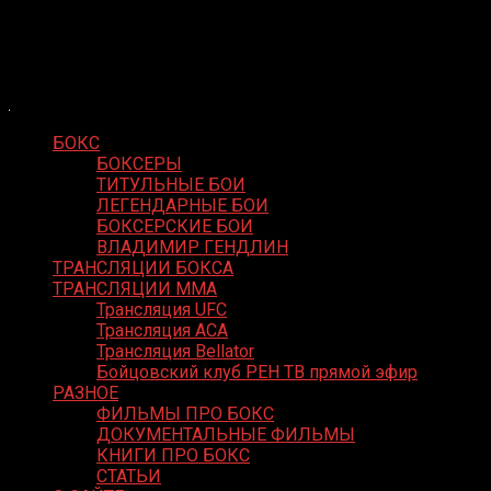
Skip
Boxing Video
to
Вернем боксу былое величие
content
БОКС
БОКСЕРЫ
ТИТУЛЬНЫЕ БОИ
ЛЕГЕНДАРНЫЕ БОИ
БОКСЕРСКИЕ БОИ
ВЛАДИМИР ГЕНДЛИН
ТРАНСЛЯЦИИ БОКСА
ТРАНСЛЯЦИИ MMA
Трансляция UFC
Трансляция ACA
Трансляция Bellator
Бойцовский клуб РЕН ТВ прямой эфир
РАЗНОЕ
ФИЛЬМЫ ПРО БОКС
ДОКУМЕНТАЛЬНЫЕ ФИЛЬМЫ
КНИГИ ПРО БОКС
СТАТЬИ