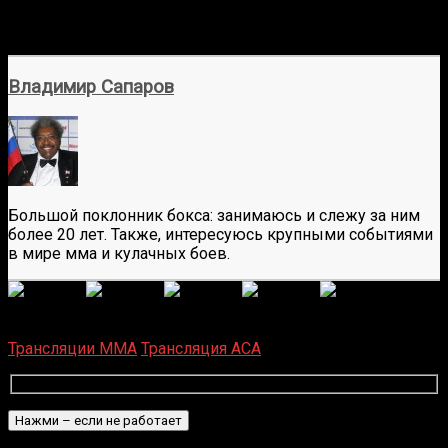
Владимир Сапаров
Большой поклонник бокса: занимаюсь и слежу за ним
более 20 лет. Также, интересуюсь крупными событиями
в мире мма и кулачных боев.
(
5
оценок, среднее:
4,00
из 5)
Загрузка...
Трансляции MMA
Трансляция ACA