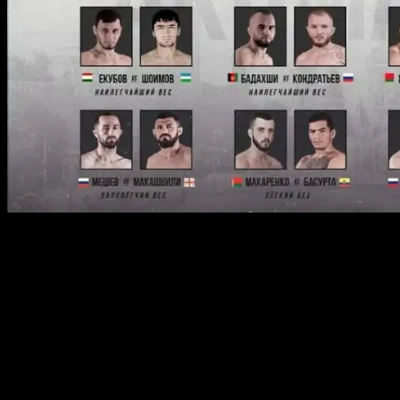
Устармагомед Гаджидаудов – Альберт Туменов;
Али Багов – Артем Резников;
Фарудин Одилов – Михаил Мохнаткин;
Артем Фролов – Гаджимурад Хирамагомедов;
Алексей Махно – Алексей Шуркевич;
Рустам Керимов – Чарльз Энрике;
Глеб Хабибуллин – Маркос Родригес;
Осимхон Рахмонов – Астемир Нагоев;
Алимардан Абдыкааров – Андерсон дос Сантос;
Анис Екубов – Иброхим Шоимов;