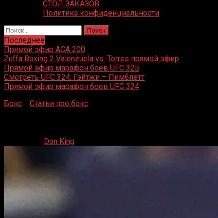
СТОЛ ЗАКАЗОВ
Политика конфиденциальности
Найти:
Последнее
Прямой эфир ACA 200
Zuffa Boxing 2 Valenzuela vs. Torres прямой эфир
Прямой эфир марафон боев UFC 325
Смотреть UFC 324: Гэйтжи – Пимблетт
Прямой эфир марафон боев UFC 324
Бокс
»
Статьи про бокс
»
Самые дорогие спортивные кома
Самые дорогие спортивные команды мира в 2022 
22.03.2023
Don King