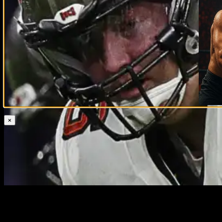
×
Самое известное финансовое издание ежегодно составля
лидирующие позиции в прошлом году, и сравним стоимост
доходы лиги и её участников.