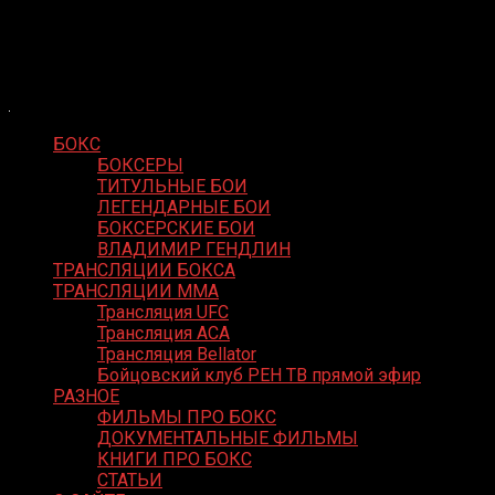
Skip
Boxing Video
to
Вернем боксу былое величие
content
БОКС
БОКСЕРЫ
ТИТУЛЬНЫЕ БОИ
ЛЕГЕНДАРНЫЕ БОИ
БОКСЕРСКИЕ БОИ
ВЛАДИМИР ГЕНДЛИН
ТРАНСЛЯЦИИ БОКСА
ТРАНСЛЯЦИИ MMA
Трансляция UFC
Трансляция ACA
Трансляция Bellator
Бойцовский клуб РЕН ТВ прямой эфир
РАЗНОЕ
ФИЛЬМЫ ПРО БОКС
ДОКУМЕНТАЛЬНЫЕ ФИЛЬМЫ
КНИГИ ПРО БОКС
СТАТЬИ