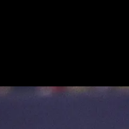
нды мира в 2022 году — рейтинг Forbes
году — рейтинг Forbes