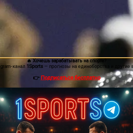
🔥 Хочешь зарабатывать на спорте?
egram-канал
1Sports
— прогнозы на единоборства и другие 
👉
Подписаться бесплатно