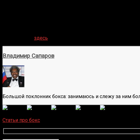
Стоит отметить самую успешную лигу — НФЛ, средняя цен
из НХЛ. Самая дорогая хоккейная команда — «Нью-Йорк 
В сумме 50 лучших спортивных проектов стоят $222,7 млрд
Чтобы узнать коэффициенты на предстоящие матчи топов
представлен
здесь
.
Владимир Сапаров
Большой поклонник бокса: занимаюсь и слежу за ним бол
(Пока 
Загрузка...
Статьи про бокс