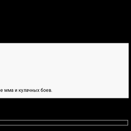
еди 50 самых дорогих команд нет ни одного коллектива
еменным меркам.
бого легального букмекера. Полный список компаний
е мма и кулачных боев.