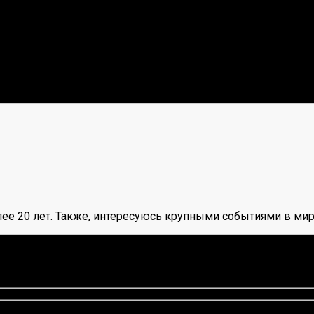
а франшизы в ней 4,14 млрд долларов. Что характерно, ср
Рейнджерс», она стоит 2 миллиарда, что немного по совр
, что на 30% больше, чем в 2021 году.
ых команд, проще всего изучить информацию на сайте лю
ее 20 лет. Также, интересуюсь крупными событиями в мир
оценок нет)