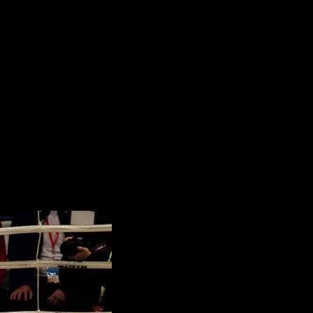
ыставочного поединка в Китае
динка в Китае