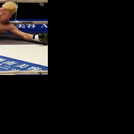
ый официально завершил боксерскую карьеру в 2017 году 
outh China Morning Post, 42-летний «Money» согласился в
ае пресс-конференцию, на которой анонсирует грядущий бой
оу, провинция Хайнань, в 2020 году.
езер примет участие в боксерском поединке в Китае в сл
иятия. Необходимо, чтобы Флойд подтвердил свое участие.
зера», — рассказал собеседник издания.