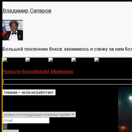
Владимир Сапаров
Большой поклонник бокса: занимаюсь и слежу за ним бол
(
1
оце
Загрузка...
Подписывайся на наш Tel
Новости бокса
Флойд Мейвезер
Подписаться
Уведомить о