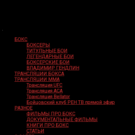
Skip
Boxing Video
to
Вернем боксу былое величие
content
БОКС
БОКСЕРЫ
ТИТУЛЬНЫЕ БОИ
ЛЕГЕНДАРНЫЕ БОИ
БОКСЕРСКИЕ БОИ
ВЛАДИМИР ГЕНДЛИН
ТРАНСЛЯЦИИ БОКСА
ТРАНСЛЯЦИИ MMA
Трансляция UFC
Трансляция ACA
Трансляция Bellator
Бойцовский клуб РЕН ТВ прямой эфир
РАЗНОЕ
ФИЛЬМЫ ПРО БОКС
ДОКУМЕНТАЛЬНЫЕ ФИЛЬМЫ
КНИГИ ПРО БОКС
СТАТЬИ