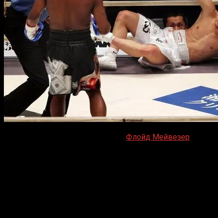
Легендарный экс-чемпион мира
Флойд Мейвезер
, котор
выставочный поединок в Китае. Как утверждает издание S
18 сентября компания Mission Hills Group устроит в Кит
выставочный поединок Мейвезера состоится в городе Хайк
«На пресс-конференции будет объявлено, что Мейв
правительства Хайнаня на проведение этого меропр
продолжаем вести переговоры с менеджерами Мейве