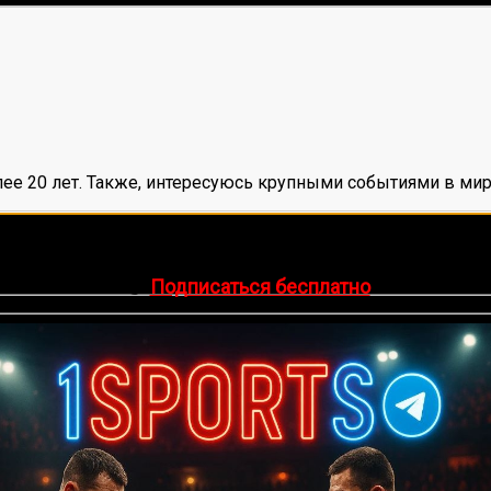
ее 20 лет. Также, интересуюсь крупными событиями в мир
нок, среднее:
1,00
из 5)
🔥 Хочешь зарабатывать на спорте?
egram-канал
1Sports
— прогнозы на единоборства и другие 
👉
Подписаться бесплатно