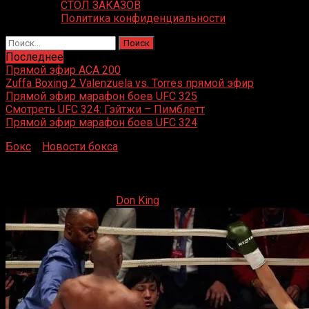
СТОЛ ЗАКАЗОВ
Политика конфиденциальности
Найти:
Последнее
Прямой эфир ACA 200
Zuffa Boxing 2 Valenzuela vs. Torres прямой эфир
Прямой эфир марафон боев UFC 325
Смотреть UFC 324: Гэйтжи – Пимблетт
Прямой эфир марафон боев UFC 324
Бокс
»
Новости бокса
»
Флойд Мейвезер вернется ради в
Флойд Мейвезер вернется ради выставочного пое
09.09.2019
09.09.2019
Don King