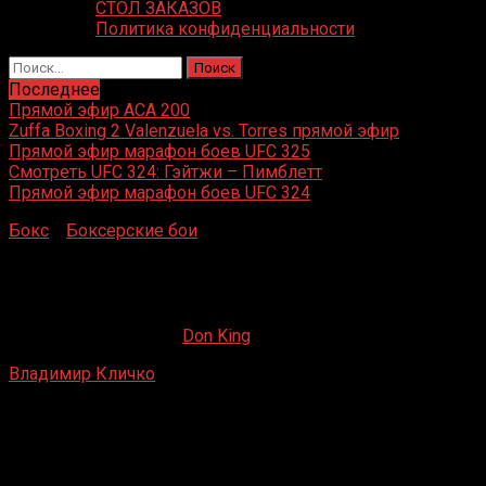
СТОЛ ЗАКАЗОВ
Политика конфиденциальности
Найти:
Последнее
Прямой эфир ACA 200
Zuffa Boxing 2 Valenzuela vs. Torres прямой эфир
Прямой эфир марафон боев UFC 325
Смотреть UFC 324: Гэйтжи – Пимблетт
Прямой эфир марафон боев UFC 324
Бокс
»
Боксерские бои
»
Владимир Кличко – Мариуш
Вах
Владимир Кличко – Мариуш Вах
08.08.2019
19.02.2023
Don King
Владимир Кличко
– Мариуш Вах
Гамбург, Германия
10 ноября 2012