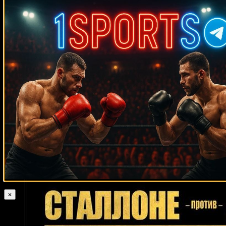
Случайные боксеры
Руслан Чагаев
Алексей Чирков
Марк Делани
Джейсон Роуланд
Павел Колодзей
Кётаро Фудзимото
Мигель Родригес
Бен Арагон
Маркос Джеральдо
Наджиб Мохаммеди
Филип Морфилд
Стив
Куинонез
Рикардо Васкес
Евгений Егембердиев
Сезар Алан
Валенсуэла
Джерри Куни
Джулиан Уиллер
Тэворис Клауд
Карл
Милденбергер
Жаирзиньо Розенстрайк
Хавьер Диас
Тайрон Спонг
Ингемар Юханссон
Осси Окасио
Доннелл Уинфелд
Доминик Бризил
Хасим Рахман
Сальвадор Масиэл
Бейб Лорона
Шерман Уильямс
Владимир
Майк Шеппард
Шейн Сатклифф
Гендлин
Даниэль Дюбуа
Анхель Росарио
Риота Мурата
Хосе Валенсуэла
Донован Раддок
Калеб Плант
Томаш Мразек
Эдди Чемберс
Лолито Лароа
Эгидиюс Каваляускас
Билли Замбран
Кикo Мaртинeс
×