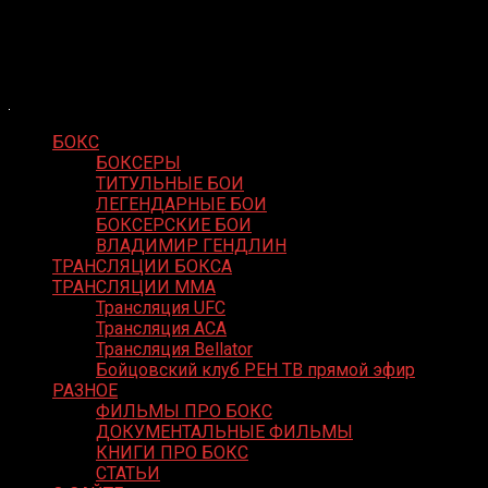
Skip
Boxing Video
to
Вернем боксу былое величие
content
БОКС
БОКСЕРЫ
ТИТУЛЬНЫЕ БОИ
ЛЕГЕНДАРНЫЕ БОИ
БОКСЕРСКИЕ БОИ
ВЛАДИМИР ГЕНДЛИН
ТРАНСЛЯЦИИ БОКСА
ТРАНСЛЯЦИИ MMA
Трансляция UFC
Трансляция ACA
Трансляция Bellator
Бойцовский клуб РЕН ТВ прямой эфир
РАЗНОЕ
ФИЛЬМЫ ПРО БОКС
ДОКУМЕНТАЛЬНЫЕ ФИЛЬМЫ
КНИГИ ПРО БОКС
СТАТЬИ