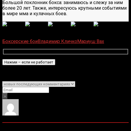
Большой поклонник бокса: занимаюсь и слежу за ним
более 20 лет. Также, интересуюсь крупными событиями
в мире мма и кулачных боев.
(
1 496
оценок, среднее:
5,00
из 5)
Загрузка...
Боксерские бои
Владимир Кличко
Мариуш Вах
Подписаться
Уведомить о
0
комментариев
Старые