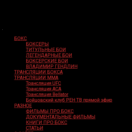
Skip
Boxing Video
to
Вернем боксу былое величие
content
БОКС
БОКСЕРЫ
ТИТУЛЬНЫЕ БОИ
ЛЕГЕНДАРНЫЕ БОИ
БОКСЕРСКИЕ БОИ
ВЛАДИМИР ГЕНДЛИН
ТРАНСЛЯЦИИ БОКСА
ТРАНСЛЯЦИИ MMA
Трансляция UFC
Трансляция ACA
Трансляция Bellator
Бойцовский клуб РЕН ТВ прямой эфир
РАЗНОЕ
ФИЛЬМЫ ПРО БОКС
ДОКУМЕНТАЛЬНЫЕ ФИЛЬМЫ
КНИГИ ПРО БОКС
СТАТЬИ