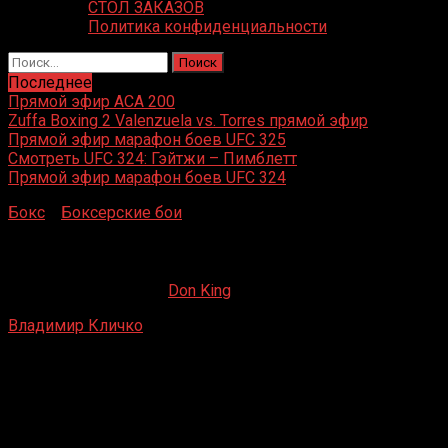
СТОЛ ЗАКАЗОВ
Политика конфиденциальности
Найти:
Последнее
Прямой эфир ACA 200
Zuffa Boxing 2 Valenzuela vs. Torres прямой эфир
Прямой эфир марафон боев UFC 325
Смотреть UFC 324: Гэйтжи – Пимблетт
Прямой эфир марафон боев UFC 324
Бокс
»
Боксерские бои
»
Владимир Кличко – Фабиан Мез
Владимир Кличко – Фабиан Меза
06.08.2019
09.09.2022
Don King
Владимир Кличко
– Фабиан Меза
Гамбург, Германия
16 ноября 1996