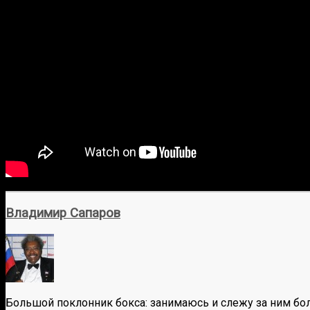
Владимир Сапаров
Большой поклонник бокса: занимаюсь и слежу за ним бол