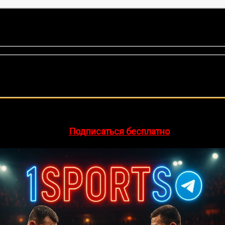
оценок, среднее:
5,00
из 5)
🔥 Хочешь зарабатывать на спорте?
egram-канал
1Sports
— прогнозы на единоборства и другие 
👉
Подписаться бесплатно