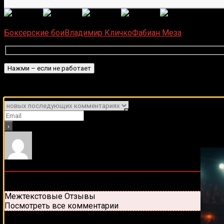
(
1 497
Загрузка...
Боксерские бои
Владимир Кличко
Фабиан Меза
Подписаться
Уведомить о
Подписывайся на наш Tel
0
комментариев
Старые
Новые
Популярные
Межтекстовые Отзывы
Посмотреть все комментарии
Присоединяйся