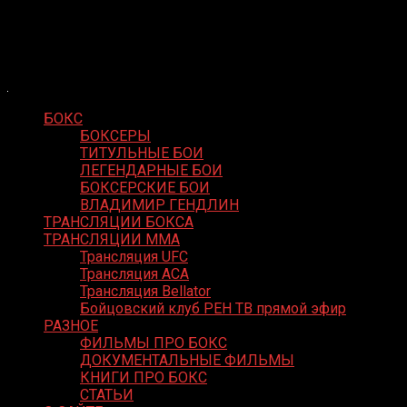
Skip
Boxing Video
to
Вернем боксу былое величие
content
БОКС
БОКСЕРЫ
ТИТУЛЬНЫЕ БОИ
ЛЕГЕНДАРНЫЕ БОИ
БОКСЕРСКИЕ БОИ
ВЛАДИМИР ГЕНДЛИН
ТРАНСЛЯЦИИ БОКСА
ТРАНСЛЯЦИИ MMA
Трансляция UFC
Трансляция ACA
Трансляция Bellator
Бойцовский клуб РЕН ТВ прямой эфир
РАЗНОЕ
ФИЛЬМЫ ПРО БОКС
ДОКУМЕНТАЛЬНЫЕ ФИЛЬМЫ
КНИГИ ПРО БОКС
СТАТЬИ