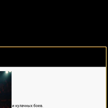
виды спорта каждый день!
е мма и кулачных боев.