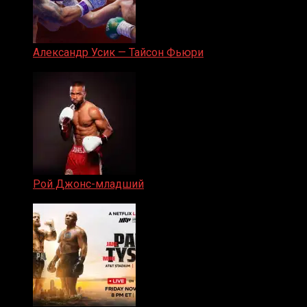
Александр Усик — Тайсон Фьюри
19.05.2024
Рой Джонс-младший
25.04.2019