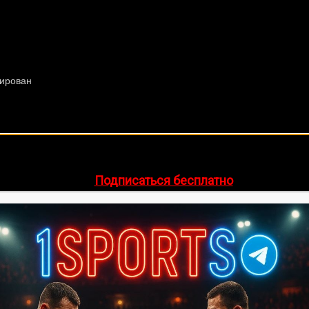
🔥 Хочешь зарабатывать на спорте?
egram-канал
1Sports
— прогнозы на единоборства и другие 
👉
Подписаться бесплатно
ее 20 лет. Также, интересуюсь крупными событиями в мир