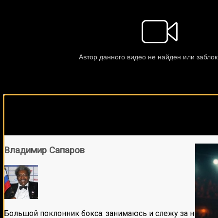
Подписывайся на наш Tel
Владимир Сапаров
Большой поклонник бокса: занимаюсь и слежу за ним бол