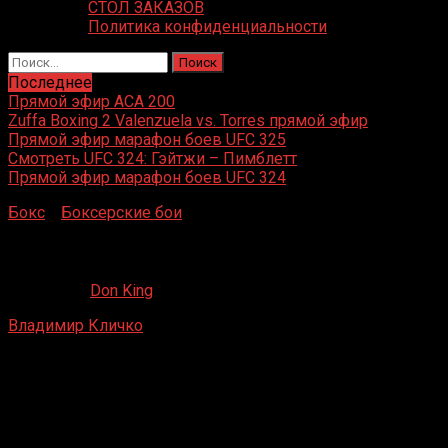
СТОЛ ЗАКАЗОВ
Политика конфиденциальности
Найти:
Последнее
Прямой эфир ACA 200
Zuffa Boxing 2 Valenzuela vs. Torres прямой эфир
Прямой эфир марафон боев UFC 325
Смотреть UFC 324: Гэйтжи – Пимблетт
Прямой эфир марафон боев UFC 324
Бокс
»
Боксерские бои
»
Владимир Кличко – Джеймс При
Владимир Кличко – Джеймс Притчард
06.08.2019
Don King
Владимир Кличко
– Джеймс Притчард
Ахен, Германия
20 сентября 1997