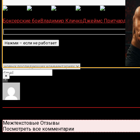
(
1 497
Загрузка...
Боксерские бои
Владимир Кличко
Джеймс Притчард
Подписаться
Уведомить о
×
0
комментариев
Старые
Новые
Популярные
Межтекстовые Отзывы
Посмотреть все комментарии