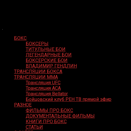
Skip
Boxing Video
to
Вернем боксу былое величие
content
БОКС
БОКСЕРЫ
ТИТУЛЬНЫЕ БОИ
ЛЕГЕНДАРНЫЕ БОИ
БОКСЕРСКИЕ БОИ
ВЛАДИМИР ГЕНДЛИН
ТРАНСЛЯЦИИ БОКСА
ТРАНСЛЯЦИИ MMA
Трансляция UFC
Трансляция ACA
Трансляция Bellator
Бойцовский клуб РЕН ТВ прямой эфир
РАЗНОЕ
ФИЛЬМЫ ПРО БОКС
ДОКУМЕНТАЛЬНЫЕ ФИЛЬМЫ
КНИГИ ПРО БОКС
СТАТЬИ