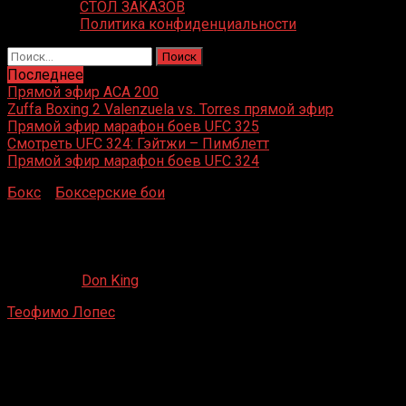
СТОЛ ЗАКАЗОВ
Политика конфиденциальности
Найти:
Последнее
Прямой эфир ACA 200
Zuffa Boxing 2 Valenzuela vs. Torres прямой эфир
Прямой эфир марафон боев UFC 325
Смотреть UFC 324: Гэйтжи – Пимблетт
Прямой эфир марафон боев UFC 324
Бокс
»
Боксерские бои
»
Теофимо Лопес — Сандор
Мартин
Теофимо Лопес — Сандор Мартин
20.02.2023
Don King
Теофимо Лопес
— Сандор Мартин
Hulu Theater, Madison Square Garden, Нью-Йорк
Dec / 10 / 2022