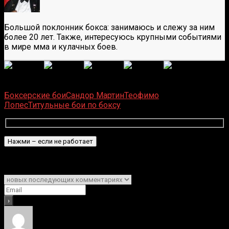
Большой поклонник бокса: занимаюсь и слежу за ним
более 20 лет. Также, интересуюсь крупными событиями
в мире мма и кулачных боев.
(
6
оценок, среднее:
5,00
из 5)
Загрузка...
Боксерские бои
Сандор Мартин
Теофимо
Лопес
Титульные бои по боксу
Подписаться
Уведомить о