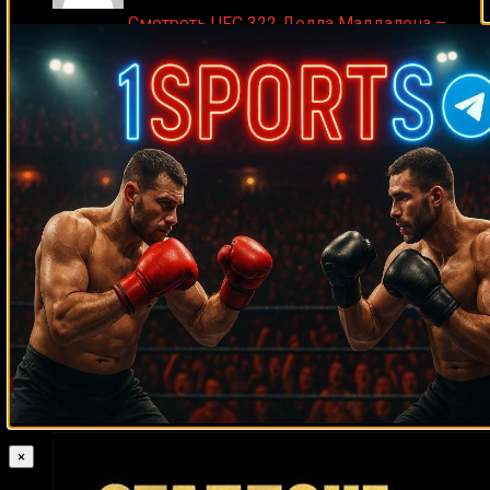
Medik on
Смотреть UFC 322 Делла Маддалена –
Махачев
Случайные боксеры
Гилберт Квироус
Константин Питернов
Яхайра Эрнандес
Фернандо Варгас
Марио Барриос
Джек
Делла Маддалена
Хосе Луис Буэно
Дон Халпин
Пол Торн
Тайрон
Аксель Шульц
Лаки
Решат Мати
Лупе Герра
Мераб
Тони Томпсон
Двалишвили
Хорхе Луис Мунгия
Рейко Сондерс
Джош Эмметт
Гленн Вольф
Гэри Белл
Орландо Фернандес
Люк
Сауль Монтана
Рокхолд
Том Джонсон
Клейтон Консейсан
Келвин Гастелум
Роберт Скотт
Ричард Салазар
Клиффорд Этьен
Джеймс Притчард
Адриан Эрнандес
Карен
Аветисян
Сантандер Сильгадо
Исмаил Силлах
Ларри Дэвис
Магомед Исмаилов
Генри Акинванде
Гэри Мэйсон
Арт Таккер
Скотт
Сигмон
Джеронимо Кардоз
Имон Маджи
Кеннеди МакКинни
Гильермо Авила
Джозеф Джойс
×