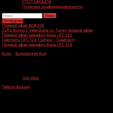
СТОЛ ЗАКАЗОВ
Политика конфиденциальности
Найти:
Последнее
Прямой эфир ACA 200
Zuffa Boxing 2 Valenzuela vs. Torres прямой эфир
Прямой эфир марафон боев UFC 325
Смотреть UFC 324: Гэйтжи – Пимблетт
Прямой эфир марафон боев UFC 324
Бокс
»
Боксерские бои
»
Тайсон Фьюри – Кристиан
Хаммер
Тайсон Фьюри – Кристиан Хаммер
22.12.2019
Don King
Тайсон Фьюри
– Кристиан Хаммер
O2 Arena, Гринвич, Лондон, Великобритания
28 февраля 2015