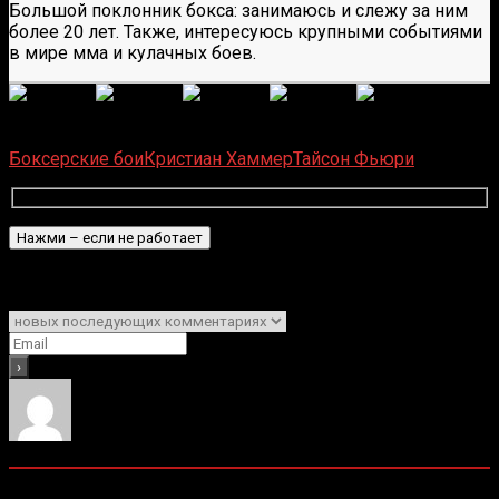
Большой поклонник бокса: занимаюсь и слежу за ним
более 20 лет. Также, интересуюсь крупными событиями
в мире мма и кулачных боев.
(
1 496
оценок, среднее:
5,00
из 5)
Загрузка...
Боксерские бои
Кристиан Хаммер
Тайсон Фьюри
Подписаться
Уведомить о
0
комментариев
Старые