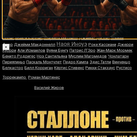
Случайные боксеры
Джек
Кубрат Пулев
Лу Дель Валле
Гжегож Прокса
Шеннан Тейлор
Демпси
Джесси Варгас
Хулио Гамбоа
Стефани Эггер
Феликс
Штурм
Алан Минтер
Хосе Педраса
Бобби Гиперт
Лоренцо Кенеди
Генри Бруселес
Пол Васкес
Майк Диксон
Сесар Брион
Хосесито
Лопес
Мэйси Барбер
Шармба Митчелл
Джеймс Дуглас
Томми
Наоя Иноуэ
Фарр
Джейми Макдоннелл
Роке Кассиани
Джерри
×
Куорри
Али Исмаилов
Вуяни Бунгу
Патрис Л’Эро
Жан-Марк Мормек
Бенито Родригес
Ноэ Сантильяна
Муслим Магомедов
Чонлатарн
Пирияпиньо
Паскаль Монтулет
Педро Кампа
Эдис Татли
Винченцо
Белкастро
Билл Корриган
Кёртис Стивенс
Рикки Стакхаус
Рустисо
Владимир
Торрекампо
Роман Мартинес
Кличко
Василий Жиров