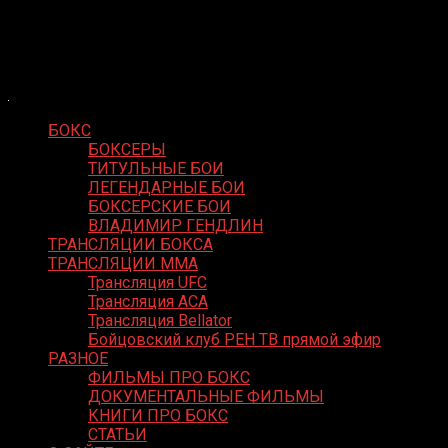
Skip
Boxing Video
to
Вернем боксу былое величие
content
БОКС
БОКСЕРЫ
ТИТУЛЬНЫЕ БОИ
ЛЕГЕНДАРНЫЕ БОИ
БОКСЕРСКИЕ БОИ
ВЛАДИМИР ГЕНДЛИН
ТРАНСЛЯЦИИ БОКСА
ТРАНСЛЯЦИИ MMA
Трансляция UFC
Трансляция ACA
Трансляция Bellator
Бойцовский клуб РЕН ТВ прямой эфир
РАЗНОЕ
ФИЛЬМЫ ПРО БОКС
ДОКУМЕНТАЛЬНЫЕ ФИЛЬМЫ
КНИГИ ПРО БОКС
СТАТЬИ