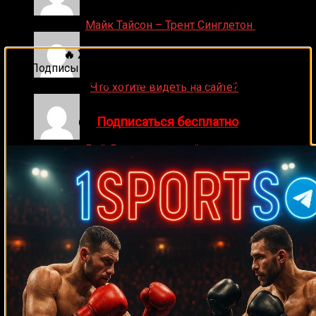
Денис on
Майк Тайсон – Трент Синглетон
🔥 Хочешь зарабатывать на спорте?
Подписывайся на наш Telegram-канал
1Sports
—
прогнозы на единоборства и другие виды спорта
ДЕНИС on
Что хотите видеть на сайте?
каждый день!
👉
Подписаться бесплатно
Денис on
Рой Джонс-младший
Ляяляляляояо on
Смотреть UFC 324: Гэйтжи –
Пимблетт
Medik on
Смотреть UFC 322 Делла Маддалена –
Махачев