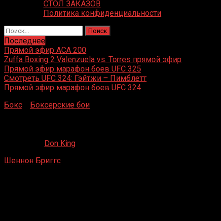
СТОЛ ЗАКАЗОВ
Политика конфиденциальности
Найти:
Последнее
Прямой эфир ACA 200
Zuffa Boxing 2 Valenzuela vs. Torres прямой эфир
Прямой эфир марафон боев UFC 325
Смотреть UFC 324: Гэйтжи – Пимблетт
Прямой эфир марафон боев UFC 324
Бокс
»
Боксерские бои
»
Шеннон Бриггс – Уилл Хинтон
Шеннон Бриггс – Уилл Хинтон
17.07.2020
Don King
Шеннон Бриггс
– Уилл Хинтон
Bally, в Атлантик-Сити, Нью-Джерси, США
25 августа 1995