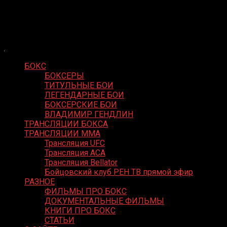
Skip
Boxing Video
to
Вернем боксу былое величие
content
БОКС
БОКСЕРЫ
ТИТУЛЬНЫЕ БОИ
ЛЕГЕНДАРНЫЕ БОИ
БОКСЕРСКИЕ БОИ
ВЛАДИМИР ГЕНДЛИН
ТРАНСЛЯЦИИ БОКСА
ТРАНСЛЯЦИИ MMA
Трансляция UFC
Трансляция ACA
Трансляция Bellator
Бойцовский клуб РЕН ТВ прямой эфир
РАЗНОЕ
ФИЛЬМЫ ПРО БОКС
ДОКУМЕНТАЛЬНЫЕ ФИЛЬМЫ
КНИГИ ПРО БОКС
СТАТЬИ