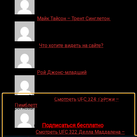
Денис on
Майк Тайсон – Трент Синглетон
ДЕНИС on
Что хотите видеть на сайте?
Денис on
Рой Джонс-младший
🔥 Хочешь зарабатывать на спорте?
Ляяляляляояо on
Смотреть UFC 324: Гэйтжи –
Подписывайся на наш Telegram-канал
1Sports
—
Пимблетт
прогнозы на единоборства и другие виды спорта
каждый день!
👉
Подписаться бесплатно
Medik on
Смотреть UFC 322 Делла Маддалена –