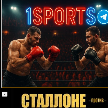
Махачев
Случайные боксеры
Бермейн Стиверн
Грэг Эверетт
Джон Мичели
Брейдис
Дерек Чисора
Энтони Хембрик
Роб
Прескотт
Кэллоуэй
Шон
Чарльз Мартин
Дэйви Монтана
Аллан Вестер
Портер
Дэвид Маккласки
Бен Арагон
Рокки Пепели
Артур
Шпилька
Хосе Валенсуэла
Сезар Сото
Мигель Мэтьюз
Кевин
Эгидиюс Каваляускас
Дженкинс
Бо Джеймс
Исмаил Абдул
Павел Колодзей
Виктор Поло
Золтан Петраньи
Уильям Джонсон
Александер Бранд
Сергей Кузьмин
Андрей Князев
Клейтон
Джордж Джонсон
Консейсан
Невен Пайкич
Парис Александер
Джефф Вуден
Кино Родригес
Виктор Постол
Иван Салазар
Джулиус Фрэнсис
Дэн Иге
Вильфредо Руис
Хизни Алтункая
Серикжан Ешмагамбетов
Мигель Марриага
Жан-Франсуа Бержерон
Джон Руиз
×