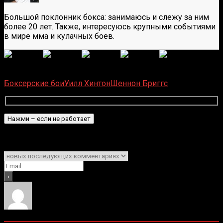
Большой поклонник бокса: занимаюсь и слежу за ним
более 20 лет. Также, интересуюсь крупными событиями
в мире мма и кулачных боев.
(
6
оценок, среднее:
5,00
из 5)
Загрузка...
Боксерские бои
Уилл Хинтон
Шеннон Бриггс
Подписаться
Уведомить о
0
комментариев