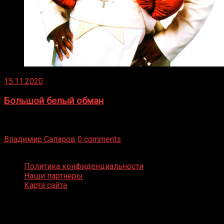
15.11.2020
Большой белый обман
Бокс — это всегда больше, чем просто спорт, чаще это
бизнес и тотализатор. И Фред Подробнее
Владимир Сапаров
0 comments
Boxing Video © Все права защищены
Политика конфиденциальности
Наши партнеры
Карта сайта