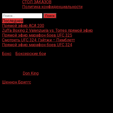
СТОЛ ЗАКАЗОВ
Политика конфиденциальности
Найти:
Последнее
Прямой эфир ACA 200
Zuffa Boxing 2 Valenzuela vs. Torres прямой эфир
Прямой эфир марафон боев UFC 325
Смотреть UFC 324: Гэйтжи – Пимблетт
Прямой эфир марафон боев UFC 324
Бокс
»
Боксерские бои
»
Шеннон Бриггс – Седрик Филдс
Шеннон Бриггс – Седрик Филдс
17.07.2020
Don King
Шеннон Бриггс
– Седрик Филдс
Hammerstein Ballroom, Нью-Йорк, США
27 апреля 2000