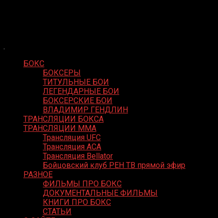
Skip
Boxing Video
to
Вернем боксу былое величие
content
БОКС
БОКСЕРЫ
ТИТУЛЬНЫЕ БОИ
ЛЕГЕНДАРНЫЕ БОИ
БОКСЕРСКИЕ БОИ
ВЛАДИМИР ГЕНДЛИН
ТРАНСЛЯЦИИ БОКСА
ТРАНСЛЯЦИИ MMA
Трансляция UFC
Трансляция ACA
Трансляция Bellator
Бойцовский клуб РЕН ТВ прямой эфир
РАЗНОЕ
ФИЛЬМЫ ПРО БОКС
ДОКУМЕНТАЛЬНЫЕ ФИЛЬМЫ
КНИГИ ПРО БОКС
СТАТЬИ