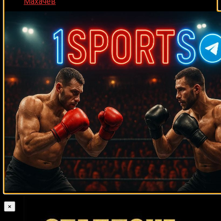
Махачев
Случайные боксеры
Анджей
Райан Родос
Чарли Рецлафф
Джимми Хайнес
Голота
Джошуа Клотти
Ли
Бен Нсафоа
Саволд
Гэри Джейкобс
Лавмор Нду
Лолито Лароа
Рик Эдсон
Султан Ибрагимов
Константин Питернов
Джефф
Дэнни
Мейвезер
Флойд Мейвезер-старший
Эдуардо Контрерас
Уильямс
Дэйв Бэйли
Ли Рамадж
Тони Беллью
Кристофер Холт
Рафаэль Руэлас
Гэри Корниш
Рикардо Брайант
Карл Уэйн
Дэвис
Скотт Франк
Карлос Эррера
Франческо дель Аквила
Дэвид
Агапито Санчес
Хоу
Билли Джойнер
Джастин Фортуне
Келвин Гастелум
Энтони Хембрик
Гленн Маккори
Марио Агирре
Нассурдин Имавов
Лахуан Саймон
Мелтон Боуэн
Муслим Салихов
Эктор Арройо
Рики Рэндэл
Феликс
Кора-младший
Майкл Грир
Хоаким Сильва
×