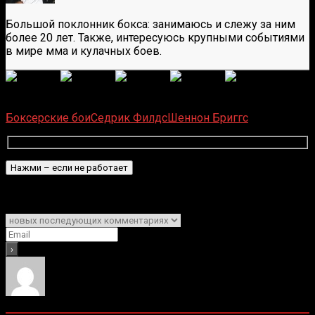
Большой поклонник бокса: занимаюсь и слежу за ним
более 20 лет. Также, интересуюсь крупными событиями
в мире мма и кулачных боев.
(
6
оценок, среднее:
5,00
из 5)
Загрузка...
Боксерские бои
Седрик Филдс
Шеннон Бриггс
Подписаться
Уведомить о
0
комментариев