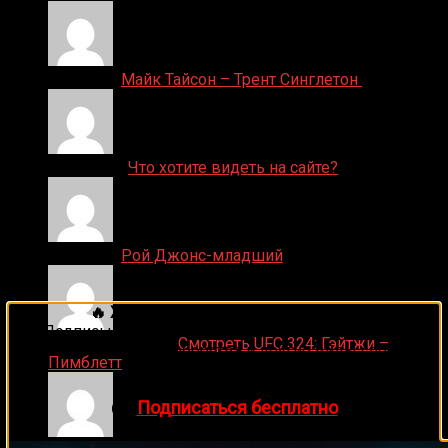
Денис on
Майк Тайсон – Трент Синглетон
ДЕНИС on
Что хотите видеть на сайте?
Денис on
Рой Джонс-младший
🔥 Хочешь зарабатывать на спорте?
Подписывайся на наш Telegram-канал
1Sports
—
Ляяляляляояо on
Смотреть UFC 324: Гэйтжи –
прогнозы на единоборства и другие виды спорта
Пимблетт
каждый день!
👉
Подписаться бесплатно