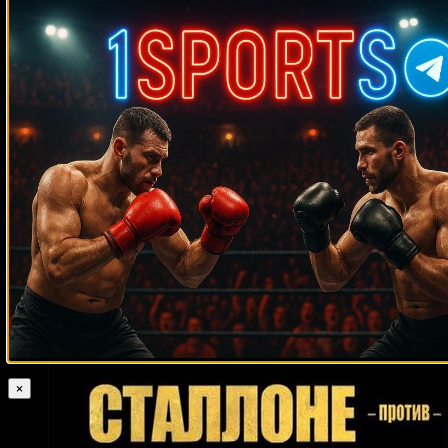
Medik on
Смотреть UFC 322 Делла Маддалена –
Махачев
Случайные боксеры
Энцо Маккаринелли
Теншин Насукава
Анхель Манфреди
Рич Пауэр
Рой Ритчи
Майкл Стюарт
Майк Уилсон
Hamdy Abdelwahab
Вайрон
Филлипс
Боб Хазелтон
Эдди Мэчен
Джейсон Уоллер
Эктор Кирос
Андре Муниз
Донни Лонг
Роман Симаков
Марио Барриос
Кино
Родригес
Хорхе Паес
Карлос Такам
Кэлвин Джонс
Примо Карнера
Марсель Целлер
Томми Пиакок
Дэвид Бей
Билл Шарки
Викториано
Соса
Шон О’Мэлли
Дикки Эклунд
Куваныч Тойгонбаев
Ричард
Комми
Осси Окасио
Флойд Мейвезер-старший
Сэмми Фуэнтес
Майк
Мелвин Эппс
Пол Смит
Джозеф Паркер
Тайсон
Сонг Кинан
Фахсан 3K Баттери
Рон Лайл
Хьюн Мин
Чой
Азума Нельсон
Сезар Наджера
Милтон Нуньес
×