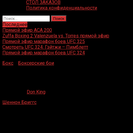
СТОЛ ЗАКАЗОВ
Политика конфиденциальности
Найти:
Последнее
Прямой эфир ACA 200
Zuffa Boxing 2 Valenzuela vs. Torres прямой эфир
Прямой эфир марафон боев UFC 325
Смотреть UFC 324: Гэйтжи – Пимблетт
Прямой эфир марафон боев UFC 324
Бокс
»
Боксерские бои
»
Шеннон Бриггс – Рейнальдо
Майнас
Шеннон Бриггс – Рейнальдо Майнас
17.07.2020
Don King
Шеннон Бриггс
– Рейнальдо Майнас
Jacob K. Javits Convention Center, Нью-Йорк, США
1 декабря 2001