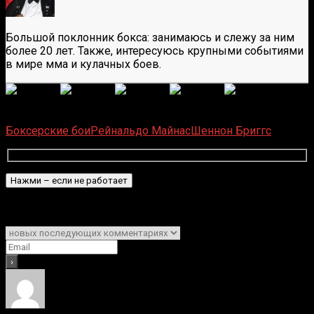
Большой поклонник бокса: занимаюсь и слежу за ним
более 20 лет. Также, интересуюсь крупными событиями
в мире мма и кулачных боев.
(
6
оценок, среднее:
5,00
из 5)
Загрузка...
Боксерские бои
Рейнальдо Майнас
Шеннон Бриггс
Подписаться
Уведомить о