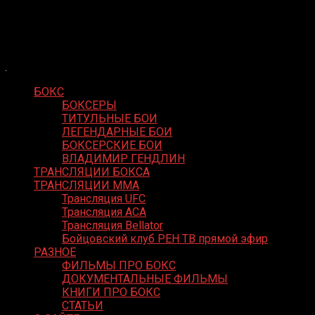
Skip
Boxing Video
to
Вернем боксу былое величие
content
БОКС
БОКСЕРЫ
ТИТУЛЬНЫЕ БОИ
ЛЕГЕНДАРНЫЕ БОИ
БОКСЕРСКИЕ БОИ
ВЛАДИМИР ГЕНДЛИН
ТРАНСЛЯЦИИ БОКСА
ТРАНСЛЯЦИИ MMA
Трансляция UFC
Трансляция ACA
Трансляция Bellator
Бойцовский клуб РЕН ТВ прямой эфир
РАЗНОЕ
ФИЛЬМЫ ПРО БОКС
ДОКУМЕНТАЛЬНЫЕ ФИЛЬМЫ
КНИГИ ПРО БОКС
СТАТЬИ