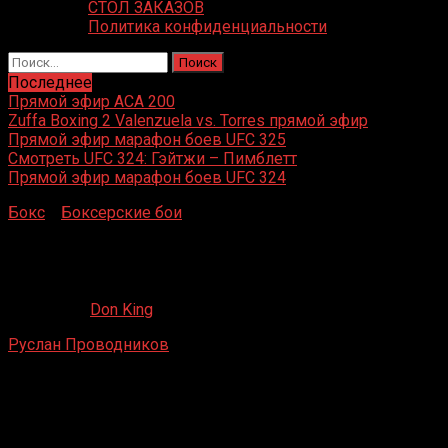
СТОЛ ЗАКАЗОВ
Политика конфиденциальности
Найти:
Последнее
Прямой эфир ACA 200
Zuffa Boxing 2 Valenzuela vs. Torres прямой эфир
Прямой эфир марафон боев UFC 325
Смотреть UFC 324: Гэйтжи – Пимблетт
Прямой эфир марафон боев UFC 324
Бокс
»
Боксерские бои
»
Руслан Проводников – Хосе
Луис Кастильо
Руслан Проводников – Хосе Луис Кастильо
10.02.2020
Don King
Руслан Проводников
– Хосе Луис Кастильо
МСА «Лужники», Москва, Россия
28 ноября 2014