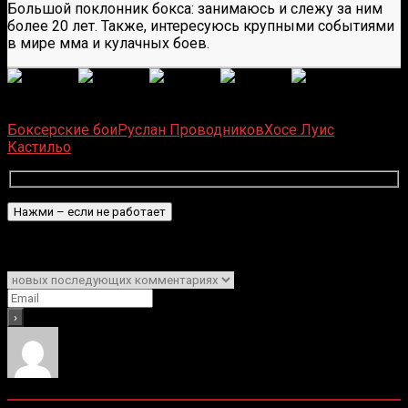
Большой поклонник бокса: занимаюсь и слежу за ним
более 20 лет. Также, интересуюсь крупными событиями
в мире мма и кулачных боев.
(
1 496
оценок, среднее:
5,00
из 5)
Загрузка...
Боксерские бои
Руслан Проводников
Хосе Луис
Кастильо
Подписаться
Уведомить о
0
комментариев