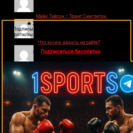
Денис on
Майк Тайсон – Трент Синглетон
🔥 Хочешь зарабатывать на спорте?
Подписывайся на наш Telegram-канал
1Sports
—
прогнозы на единоборства и другие виды спорта
каждый день!
ДЕНИС on
Что хотите видеть на сайте?
👉
Подписаться бесплатно
Денис on
Рой Джонс-младший
Ляяляляляояо on
Смотреть UFC 324: Гэйтжи –
Пимблетт
Medik on
Смотреть UFC 322 Делла Маддалена –
Махачев