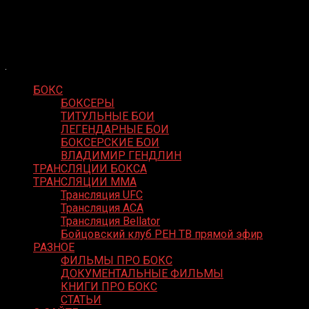
Skip
Boxing Video
to
Вернем боксу былое величие
content
БОКС
БОКСЕРЫ
ТИТУЛЬНЫЕ БОИ
ЛЕГЕНДАРНЫЕ БОИ
БОКСЕРСКИЕ БОИ
ВЛАДИМИР ГЕНДЛИН
ТРАНСЛЯЦИИ БОКСА
ТРАНСЛЯЦИИ MMA
Трансляция UFC
Трансляция ACA
Трансляция Bellator
Бойцовский клуб РЕН ТВ прямой эфир
РАЗНОЕ
ФИЛЬМЫ ПРО БОКС
ДОКУМЕНТАЛЬНЫЕ ФИЛЬМЫ
КНИГИ ПРО БОКС
СТАТЬИ