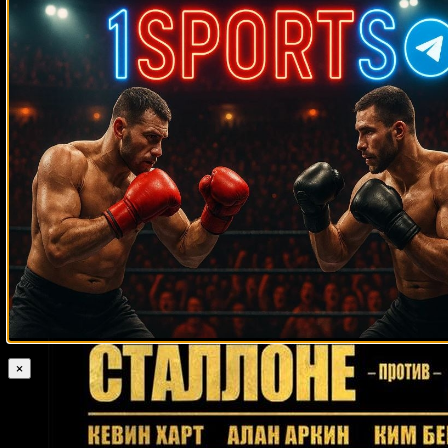
Случайные боксеры
Хуан Пабло Санчес
Джон Мичели
Рамон Гарбей
Родригес Моунго
Джейсон Соса
Тоби Тайлер
Бо Джеймс
Аманда Лемос
Леван
Джамардашвили
Том Пратер
Дон Хэйнсворт
Хосе Бенавидес
Хрвое Кисичек
Генри Кларк
Джоуи Вегас
Эдди Чемберс
Шон Брэди
Мануэль Кесада
Крис Гутиеррес
Джэлин Тернер
Трой Крэйн
Ислам
Омаров
Дэвид Сэмпл
Майкл Доукс
Сезар Моралес
Джефф Мичем
Рикки Хаттон
Сергей Липинец
Томми Джексон
Рафаэль Руэлас
Карлос Мануэль Бальдомир
Питер Манфредо
младший
Джимми Робертсон
Аселино Фрейтас
Стивен Смит
Мэйси
Барбер
Феликс Диас
Лоренцо Канади
Кубрат Пулев
Убальдо
Эрнандес
Денис Соломко
Мерки Соса
Морис Харрис
Террон
Миллет
Рэнди Смит
×