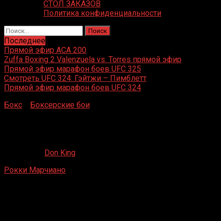
СТОЛ ЗАКАЗОВ
Политика конфиденциальности
Найти:
Последнее
Прямой эфир ACA 200
Zuffa Boxing 2 Valenzuela vs. Torres прямой эфир
Прямой эфир марафон боев UFC 325
Смотреть UFC 324: Гэйтжи – Пимблетт
Прямой эфир марафон боев UFC 324
Бокс
»
Боксерские бои
»
Рокки Марчиано – Джино
Буонвино
Рокки Марчиано – Джино Буонвино
23.04.2020
Don King
Рокки Марчиано
– Джино Буонвино
Rhode Island Auditorium, Провиденс, Род-Айленд, США
21 апреля 1952