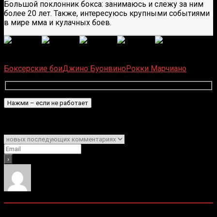
Большой поклонник бокса: занимаюсь и слежу за ним
более 20 лет. Также, интересуюсь крупными событиями
в мире мма и кулачных боев.
(
1 497
оценок, среднее:
5,00
из 5)
Загрузка...
Боксерские бои
Джино Буонвино
Рокки Марчиано
Подписаться
Уведомить о
0
комментариев
Старые