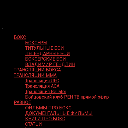
Skip
Boxing Video
to
Вернем боксу былое величие
content
БОКС
БОКСЕРЫ
ТИТУЛЬНЫЕ БОИ
ЛЕГЕНДАРНЫЕ БОИ
БОКСЕРСКИЕ БОИ
ВЛАДИМИР ГЕНДЛИН
ТРАНСЛЯЦИИ БОКСА
ТРАНСЛЯЦИИ MMA
Трансляция UFC
Трансляция ACA
Трансляция Bellator
Бойцовский клуб РЕН ТВ прямой эфир
РАЗНОЕ
ФИЛЬМЫ ПРО БОКС
ДОКУМЕНТАЛЬНЫЕ ФИЛЬМЫ
КНИГИ ПРО БОКС
СТАТЬИ