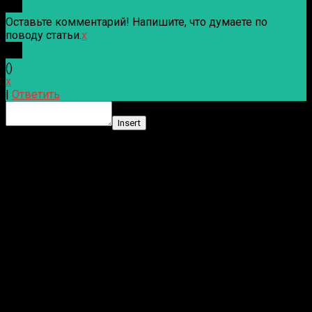
Оставьте комментарий! Напишите, что думаете по
поводу статьи.
x
(
)
x
|
Ответить
Insert