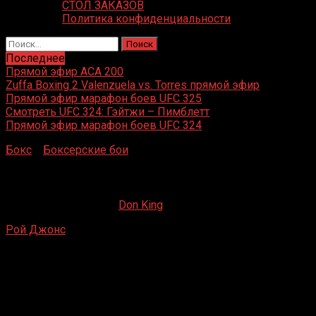
СТОЛ ЗАКАЗОВ
Политика конфиденциальности
Найти:
Последнее
Прямой эфир ACA 200
Zuffa Boxing 2 Valenzuela vs. Torres прямой эфир
Прямой эфир марафон боев UFC 325
Смотреть UFC 324: Гэйтжи – Пимблетт
Прямой эфир марафон боев UFC 324
Бокс
»
Боксерские бои
»
Рой Джонс – Томас Тейт
Рой Джонс – Томас Тейт
05.05.2019
03.11.2019
Don King
Рой Джонс
– Томас Тейт
MGM Grand, Лас-Вегас, Невада, США
27 мая 1994