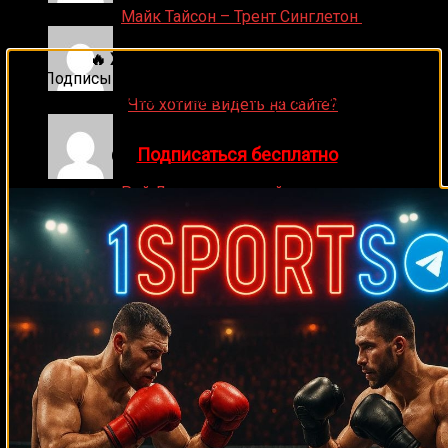
Денис on
Майк Тайсон – Трент Синглетон
🔥 Хочешь зарабатывать на спорте?
Подписывайся на наш Telegram-канал
1Sports
—
прогнозы на единоборства и другие виды спорта
ДЕНИС on
Что хотите видеть на сайте?
каждый день!
👉
Подписаться бесплатно
Денис on
Рой Джонс-младший
Ляяляляляояо on
Смотреть UFC 324: Гэйтжи –
Пимблетт
Medik on
Смотреть UFC 322 Делла Маддалена –
Махачев
Случайные боксеры