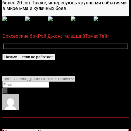
более 20 лет. Также, интересуюсь крупными событиями
в мире мма и кулачных боев.
(Пока оценок нет)
Загрузка...
Боксерские бои
Рой Джонс-младший
Томас Тейт
Подписаться
Уведомить о
0
комментариев
Старые
Новые
Популярные