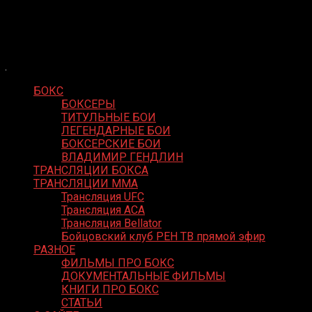
Skip
Boxing Video
to
Вернем боксу былое величие
content
БОКС
БОКСЕРЫ
ТИТУЛЬНЫЕ БОИ
ЛЕГЕНДАРНЫЕ БОИ
БОКСЕРСКИЕ БОИ
ВЛАДИМИР ГЕНДЛИН
ТРАНСЛЯЦИИ БОКСА
ТРАНСЛЯЦИИ MMA
Трансляция UFC
Трансляция ACA
Трансляция Bellator
Бойцовский клуб РЕН ТВ прямой эфир
РАЗНОЕ
ФИЛЬМЫ ПРО БОКС
ДОКУМЕНТАЛЬНЫЕ ФИЛЬМЫ
КНИГИ ПРО БОКС
СТАТЬИ