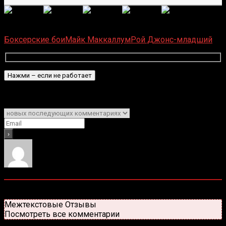
(Пока оценок нет)
Загрузка...
Боксерские бои
Майк Маккаллум
Рой Джонс-младший
Подписаться
Уведомить о
0
комментариев
Старые
Новые
Популярные
Межтекстовые Отзывы
Посмотреть все комментарии