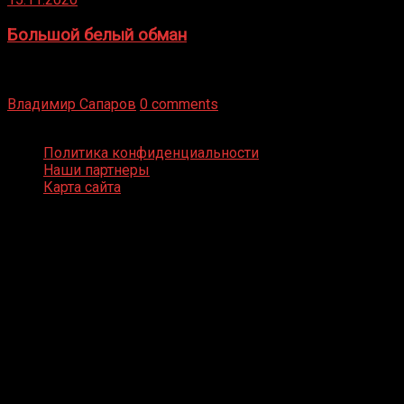
Большой белый обман
Бокс — это всегда больше, чем просто спорт, чаще это
бизнес и тотализатор. И Фред Подробнее
Владимир Сапаров
0 comments
Boxing Video © Все права защищены
Политика конфиденциальности
Наши партнеры
Карта сайта