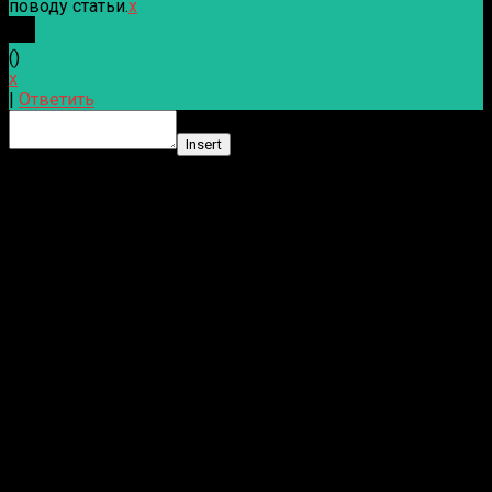
поводу статьи.
x
(
)
x
|
Ответить
Insert