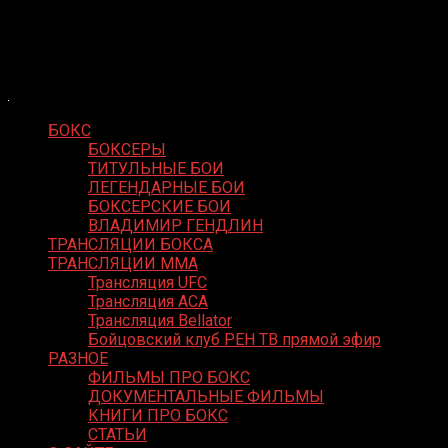
Skip
Boxing Video
to
Вернем боксу былое величие
content
БОКС
БОКСЕРЫ
ТИТУЛЬНЫЕ БОИ
ЛЕГЕНДАРНЫЕ БОИ
БОКСЕРСКИЕ БОИ
ВЛАДИМИР ГЕНДЛИН
ТРАНСЛЯЦИИ БОКСА
ТРАНСЛЯЦИИ MMA
Трансляция UFC
Трансляция ACA
Трансляция Bellator
Бойцовский клуб РЕН ТВ прямой эфир
РАЗНОЕ
ФИЛЬМЫ ПРО БОКС
ДОКУМЕНТАЛЬНЫЕ ФИЛЬМЫ
КНИГИ ПРО БОКС
СТАТЬИ