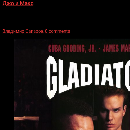
Джо и Макс
1936 год. Немецкий чемпион Макс Шмеллинг одержал
победу над американским боксером-тяжеловесом Джо
Луисом. Возвратясь на Подробнее
Владимир Сапаров
0 comments