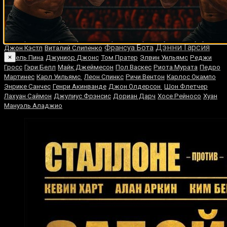
Пирияпиньо
Дэвид Диас
Тим Эллиотт
Косме Ривера
Лучано
Чейз
Леонель Куэльо
Артем Дамковский
Франсиско Фонсека
Хупер
Питер Макнили
Роман Долидзе
Луис Анхель Фирпо
Рейко
Сондерс
Кевин Брэзьер
Ленье Перо
Митч Грин
Паулино Ускудун
Дэнни Гарсия
Франсуа Бота
Джон Кэстл
Виталий Слипенко
×
Мигель Пина
Джуниор Джонс
Том Пратер
Элвин Уильямс
Реджи
Гросс
Гэри Белл
Майк Джеймесон
Пол Васкес
Риота Мурата
Педро
Мартинес
Карл Уильямс
Леон Спинкс
Ричи Вентон
Карлос Окампо
Энрике Санчес
Генри Акинванде
Джон Олдерсон
Шон Флетчер
Лахуан Саймон
Джулиус Фрэнсис
Дориан Дарч
Хосе Рейносо
Хуан
Мануэль Аладжио