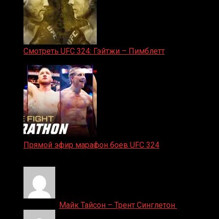
Смотреть UFC 324: Гэйтжи – Пимблетт
24.01.2026
Прямой эфир марафон боев UFC 324
24.01.2026
Денис on
Майк Тайсон – Трент Синглетон