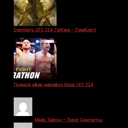
Смотреть UFC 324: Гэйтжи – Пимблетт
24.01.2026
Прямой эфир марафон боев UFC 324
24.01.2026
Денис on
Майк Тайсон – Трент Синглетон