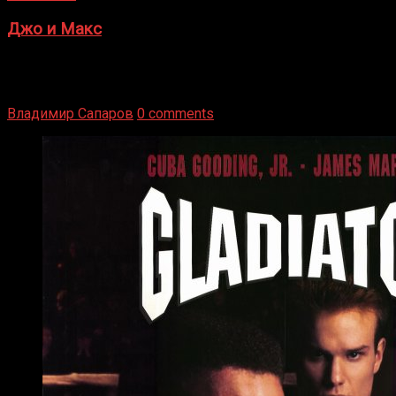
Джо и Макс
1936 год. Немецкий чемпион Макс Шмеллинг одержал
победу над американским боксером-тяжеловесом Джо
Луисом. Возвратясь на Подробнее
Владимир Сапаров
0 comments