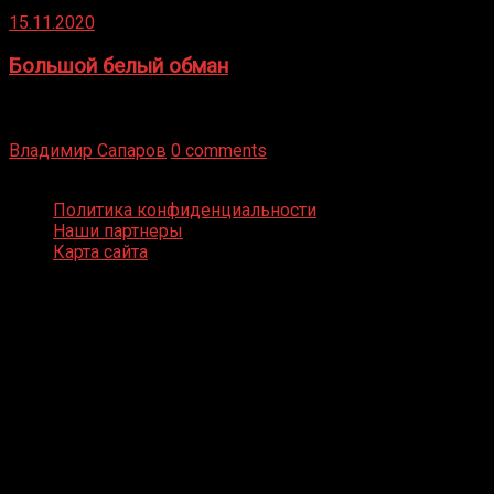
15.11.2020
Большой белый обман
Бокс — это всегда больше, чем просто спорт, чаще это
бизнес и тотализатор. И Фред Подробнее
Владимир Сапаров
0 comments
Boxing Video © Все права защищены
Политика конфиденциальности
Наши партнеры
Карта сайта