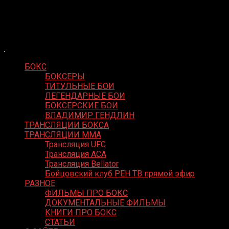
Skip
Boxing Video
to
Вернем боксу былое величие
content
БОКС
БОКСЕРЫ
ТИТУЛЬНЫЕ БОИ
ЛЕГЕНДАРНЫЕ БОИ
БОКСЕРСКИЕ БОИ
ВЛАДИМИР ГЕНДЛИН
ТРАНСЛЯЦИИ БОКСА
ТРАНСЛЯЦИИ MMA
Трансляция UFC
Трансляция ACA
Трансляция Bellator
Бойцовский клуб РЕН ТВ прямой эфир
РАЗНОЕ
ФИЛЬМЫ ПРО БОКС
ДОКУМЕНТАЛЬНЫЕ ФИЛЬМЫ
КНИГИ ПРО БОКС
СТАТЬИ