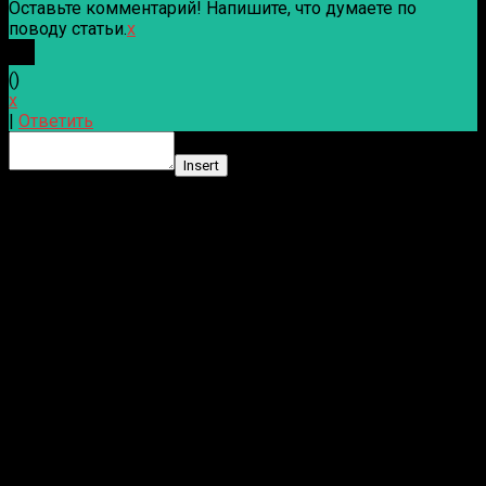
Оставьте комментарий! Напишите, что думаете по
поводу статьи.
x
(
)
x
|
Ответить
Insert