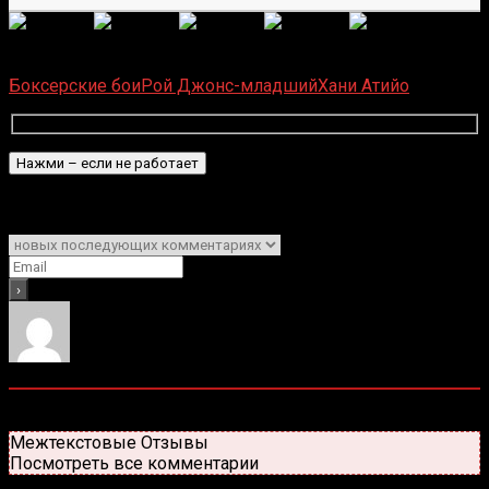
(Пока оценок нет)
Загрузка...
Боксерские бои
Рой Джонс-младший
Хани Атийо
Подписаться
Уведомить о
0
комментариев
Старые
Новые
Популярные
Межтекстовые Отзывы
Посмотреть все комментарии