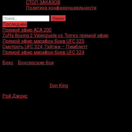
СТОЛ ЗАКАЗОВ
Политика конфиденциальности
Найти:
Последнее
Прямой эфир ACA 200
Zuffa Boxing 2 Valenzuela vs. Torres прямой эфир
Прямой эфир марафон боев UFC 325
Смотреть UFC 324: Гэйтжи – Пимблетт
Прямой эфир марафон боев UFC 324
Бокс
»
Боксерские бои
»
Рой Джонс – Хани Атийо
Рой Джонс – Хани Атийо
07.05.2019
04.06.2021
Don King
Рой Джонс
– Хани Атийо
Баскет-холл, Краснодар, Россия
26 сентября 2014