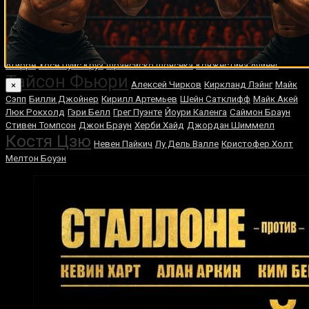
Геннадий Головкин
Хамшо
Nikolas Motta
Пол
Малиньяджи
Альберт Сосновский
Лолито Лароа
Чак Уэпнер
Хуан
Поло Перес
Уэсли Мартин
Гектор Асеро Санчес
Ник Мэннерс
Дэн
Дерек Чисора
Иге
Хулио Сесар Гонсалес
Хуан Ласкано
Марио
Агирре
Хосе Луис Круз
Франсиско Фонсека
Конжестина Ачиенг
Тайсон Фьюри
Алексей Чирков
Киркланд Лэйнг
Майк
×
Сэпп
Билли Джойнер
Кирилл Артемьев
Шейн Сатклифф
Майк Акей
Люк Рокхолд
Гэри Белл
Грег Пуэнте
Йоури Каленга
Саймон Браун
Стивен Томпсон
Джон Браун
Херби Хайд
Джордан Шиммелл
Костя Цзю
Невен Пайкич
Лу Дель Валле
Кристофер Холт
Мелтон Боуэн