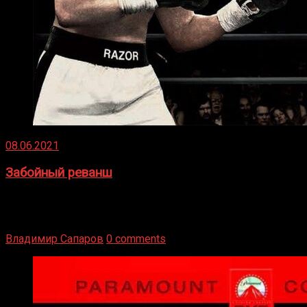
08.06.2021
Забойный реванш
Двух старых соперников по боксу уговаривают
вернуться из отставки, чтобы они бились друг с другом
Подробнее
Владимир Сапаров
0 comments