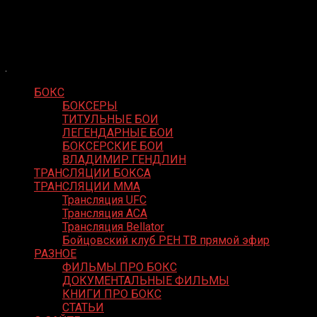
Skip
Boxing Video
to
Вернем боксу былое величие
content
БОКС
БОКСЕРЫ
ТИТУЛЬНЫЕ БОИ
ЛЕГЕНДАРНЫЕ БОИ
БОКСЕРСКИЕ БОИ
ВЛАДИМИР ГЕНДЛИН
ТРАНСЛЯЦИИ БОКСА
ТРАНСЛЯЦИИ MMA
Трансляция UFC
Трансляция ACA
Трансляция Bellator
Бойцовский клуб РЕН ТВ прямой эфир
РАЗНОЕ
ФИЛЬМЫ ПРО БОКС
ДОКУМЕНТАЛЬНЫЕ ФИЛЬМЫ
КНИГИ ПРО БОКС
СТАТЬИ