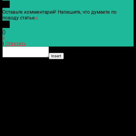
Оставьте комментарий! Напишите, что думаете по
поводу статьи.
x
(
)
x
|
Ответить
Insert