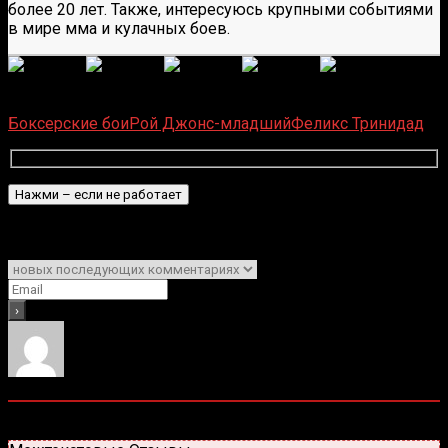
более 20 лет. Также, интересуюсь крупными событиями
в мире мма и кулачных боев.
(Пока оценок нет)
Загрузка...
Боксерские бои
Рой Джонс-младший
Феликс Тринидад
Подписаться
Уведомить о
0
комментариев
Старые
Новые
Популярные