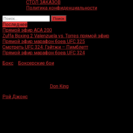
СТОЛ ЗАКАЗОВ
Политика конфиденциальности
Найти:
Последнее
Прямой эфир ACA 200
Zuffa Boxing 2 Valenzuela vs. Torres прямой эфир
Прямой эфир марафон боев UFC 325
Смотреть UFC 324: Гэйтжи – Пимблетт
Прямой эфир марафон боев UFC 324
Бокс
»
Боксерские бои
»
Рой Джонс – Феликс Тринидад
Рой Джонс – Феликс Тринидад
06.05.2019
03.11.2019
Don King
Рой Джонс
– Феликс Тринидад
Мэдисон Сквер Гарден, Нью-Йорк, США
19 января 2008