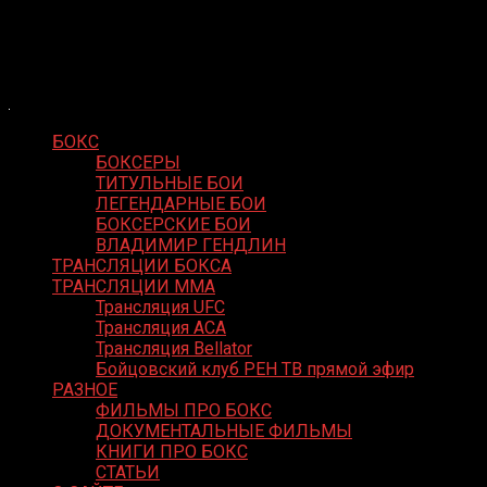
Skip
Boxing Video
to
Вернем боксу былое величие
content
БОКС
БОКСЕРЫ
ТИТУЛЬНЫЕ БОИ
ЛЕГЕНДАРНЫЕ БОИ
БОКСЕРСКИЕ БОИ
ВЛАДИМИР ГЕНДЛИН
ТРАНСЛЯЦИИ БОКСА
ТРАНСЛЯЦИИ MMA
Трансляция UFC
Трансляция ACA
Трансляция Bellator
Бойцовский клуб РЕН ТВ прямой эфир
РАЗНОЕ
ФИЛЬМЫ ПРО БОКС
ДОКУМЕНТАЛЬНЫЕ ФИЛЬМЫ
КНИГИ ПРО БОКС
СТАТЬИ