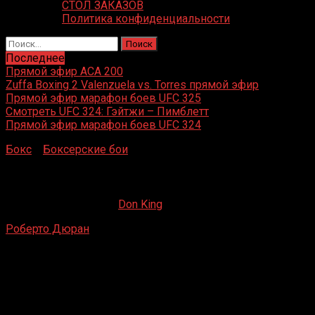
СТОЛ ЗАКАЗОВ
Политика конфиденциальности
Найти:
Последнее
Прямой эфир ACA 200
Zuffa Boxing 2 Valenzuela vs. Torres прямой эфир
Прямой эфир марафон боев UFC 325
Смотреть UFC 324: Гэйтжи – Пимблетт
Прямой эфир марафон боев UFC 324
Бокс
»
Боксерские бои
»
Роберто Дюран – Хосе Куэвас
Роберто Дюран – Хосе Куэвас
16.05.2020
09.09.2022
Don King
Роберто Дюран
– Хосе Куэвас
Мемориальная спортивная арена, Лос-Анджелес,
Калифорния, США
29 января 1983