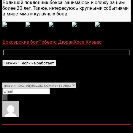
Большой поклонник бокса: занимаюсь и слежу за ним
более 20 лет. Также, интересуюсь крупными событиями
в мире мма и кулачных боев.
(
1 496
оценок, среднее:
5,00
из 5)
Загрузка...
Боксерские бои
Роберто Дюран
Хосе Куэвас
Подписаться
Уведомить о
0
комментариев
Старые