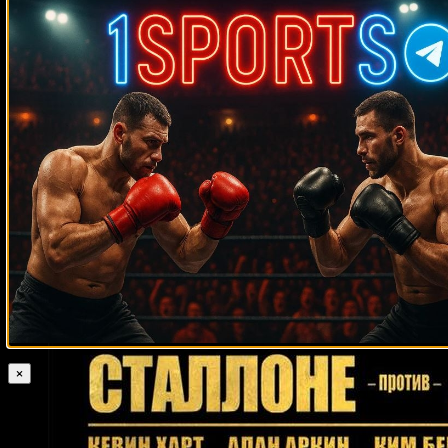
Случайные боксеры
Эпифанио Мендоса
Даниэль Сарагоса
Джеронимо Кардоз
Флойд Паттерсон
Роберто Аподака
Энрико
Кёллинг
Педро Кампа
Карен Аветисян
Фредди Круз
Роберт Колай
Вилли Бесманофф
Майрис Бриедис
Азума Нельсон
Бэрри Батлер
Гленн Томас
Мартин Роган
Джозеф Чингангу
Одланьер Солис
Ноэ
Мартинеса Райгозу
Брайан Лондон
Туй Тоя
Фахсан 3K Баттери
Игорь
Потеря
Руди Гауве
Ларри Фрейзер
Вячеслав Яковенко
Энтони
Николай Валуев
Уиллис
Ли Вуд
Крис Ханикатт
Джон Авила
Киркланд Лэйнг
Терренс Смит
Брайан Кулеман
Винсент
Ховард
Эл Малкольм
Олег Борисов
Сэндерлин Уильямс
Нэйтен
Клеверли
Эдвард Гутьеррес
Лоренцо Занон
Эрик Якубовски
Мелкуизаэль Коста
Келл Брук
Джеймс Тиллис
×