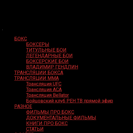
Skip
Boxing Video
to
Вернем боксу былое величие
content
БОКС
БОКСЕРЫ
ТИТУЛЬНЫЕ БОИ
ЛЕГЕНДАРНЫЕ БОИ
БОКСЕРСКИЕ БОИ
ВЛАДИМИР ГЕНДЛИН
ТРАНСЛЯЦИИ БОКСА
ТРАНСЛЯЦИИ MMA
Трансляция UFC
Трансляция ACA
Трансляция Bellator
Бойцовский клуб РЕН ТВ прямой эфир
РАЗНОЕ
ФИЛЬМЫ ПРО БОКС
ДОКУМЕНТАЛЬНЫЕ ФИЛЬМЫ
КНИГИ ПРО БОКС
СТАТЬИ