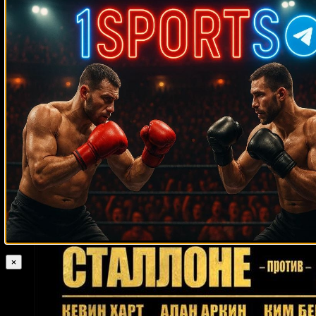
Случайные боксеры
Рэй Оливейра
Ленье Перо
Карл Дэниелс
Эпифанио Мендоса
Шамиль Газиев
Джейсон Молони
Абрахам Окен
Одланьер Солис
Аманда Лемос
Асланбек Кодзоев
Гуты Эспадас-младший
Брайан
Анджей
Камечис
Джозеф Работт
Даниэль Кота
Эверет Мартин
Джервонта Дэвис
Голота
Кен Лакуста
Майк Гай
Бадди
Баер
Хусто Зунига
Павел Глазевский
Наташа Джонас
Бен Нсафоа
Джеймс Дуглас
Принс Бади Аджама
Фредди Пендлтон
Себастьян
Игнасио Себальос
Пунахили Сориано
Скотт Белшоу
Тони Галенто
Флойд Паттерсон
Майкл Смит
Ричард Мэйсон
Кливеланд Вудс
Шеннон Кортни
Флойд Каммингс
Джон Генри
Льюис
Марко Товар
Сефер Сефери
Джастин Роуселл
Нэйтен
Горман
Джалин Тернер
Эрик Эш
Хулио Сесар Гонсалес
×