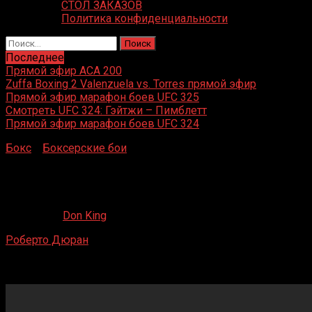
СТОЛ ЗАКАЗОВ
Политика конфиденциальности
Найти:
Последнее
Прямой эфир ACA 200
Zuffa Boxing 2 Valenzuela vs. Torres прямой эфир
Прямой эфир марафон боев UFC 325
Смотреть UFC 324: Гэйтжи – Пимблетт
Прямой эфир марафон боев UFC 324
Бокс
»
Боксерские бои
»
Роберто Дюран – Гектор
Томпсон
Роберто Дюран – Гектор Томпсон
16.05.2020
Don King
Роберто Дюран
– Гектор Томпсон
Gimnasio Нуэво Панама, Панама, Панама
2 июня 1973