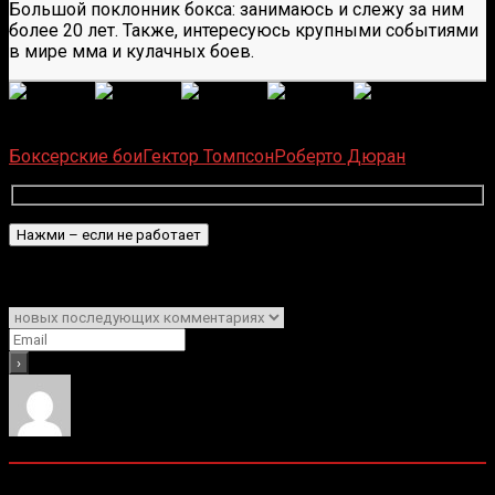
Большой поклонник бокса: занимаюсь и слежу за ним
более 20 лет. Также, интересуюсь крупными событиями
в мире мма и кулачных боев.
(
1 496
оценок, среднее:
5,00
из 5)
Загрузка...
Боксерские бои
Гектор Томпсон
Роберто Дюран
Подписаться
Уведомить о
0
комментариев
Старые