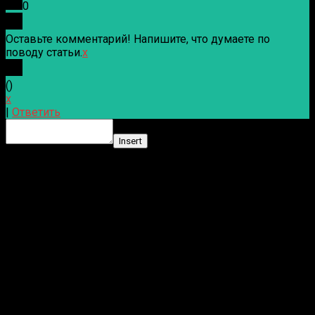
0
Оставьте комментарий! Напишите, что думаете по
поводу статьи.
x
(
)
x
|
Ответить
Insert