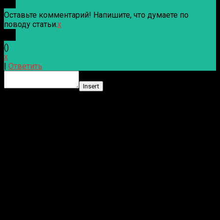
Оставьте комментарий! Напишите, что думаете по
поводу статьи.
x
(
)
x
|
Ответить
Insert