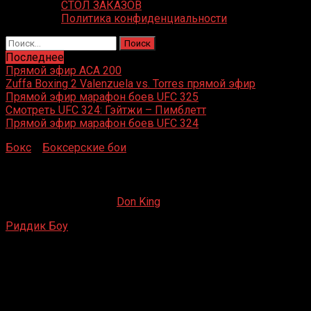
СТОЛ ЗАКАЗОВ
Политика конфиденциальности
Найти:
Последнее
Прямой эфир ACA 200
Zuffa Boxing 2 Valenzuela vs. Torres прямой эфир
Прямой эфир марафон боев UFC 325
Смотреть UFC 324: Гэйтжи – Пимблетт
Прямой эфир марафон боев UFC 324
Бокс
»
Боксерские бои
»
Риддик Боу – Лайнел Батлер
Риддик Боу – Лайнел Батлер
07.06.2020
09.05.2022
Don King
Риддик Боу
– Лайнел Батлер
Лоулщр Эвентс Центр, Рено, Невада, США
6 марта 1989