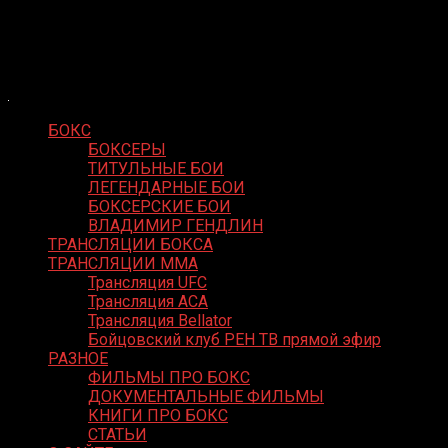
Skip
Boxing Video
to
Вернем боксу былое величие
content
БОКС
БОКСЕРЫ
ТИТУЛЬНЫЕ БОИ
ЛЕГЕНДАРНЫЕ БОИ
БОКСЕРСКИЕ БОИ
ВЛАДИМИР ГЕНДЛИН
ТРАНСЛЯЦИИ БОКСА
ТРАНСЛЯЦИИ MMA
Трансляция UFC
Трансляция ACA
Трансляция Bellator
Бойцовский клуб РЕН ТВ прямой эфир
РАЗНОЕ
ФИЛЬМЫ ПРО БОКС
ДОКУМЕНТАЛЬНЫЕ ФИЛЬМЫ
КНИГИ ПРО БОКС
СТАТЬИ