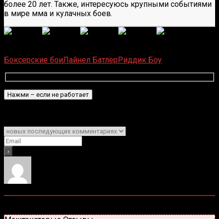
более 20 лет. Также, интересуюсь крупными событиями
в мире мма и кулачных боев.
(
6
оценок, среднее:
5,00
из 5)
Загрузка...
Боксерские бои
Лайнел Батлер
Риддик Боу
Подписаться
Уведомить о
0
комментариев
Старые
Новые
Популярные