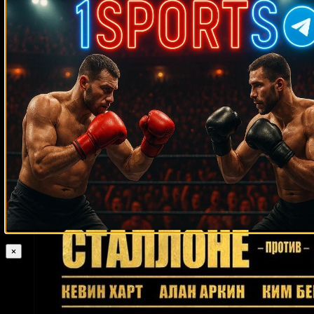
Джон Джон Молина
Арт Сервано
Рикардо Брайант
Конжестина
Ачиенг
Бранко Собот
Куваныч Тойгонбаев
Тим Андерсон
Евгений
Махтиенко
Вячеслав Яковенко
Осси Окасио
Аксель Шульц
Рейнальдо Майнас
Тони Менефи
Хуан Карлос Гомес
Фредди Круз
Френк Люкс
Голден Джонсон
Джон Сенегал
Лайос Эрос
Луис
Анхель Фирпо
Моррад Хаккар
Марат Хузеев
Дэнни Шихан
Darya
Zheleznyakova
Паэа Вольфграмм
Кен Лакуста
Роман Огульчанский
Дэвид Туа
Аюб Калуле
Эстебан Родригес
Луис Коллацо
Гжегож Прокса
Рикардо Нуньес
Калиста Сильгадо
Бен Нсафоа
Деррик Джефферсон
Тони Пеп
Фернандо Варгас
Фаррух
Мадаминов
Маркос Джеральдо
Пол Смит
Йоури Каленга
Исмаил
Абдул
Монти Барретт
Джонни Уолкер
×