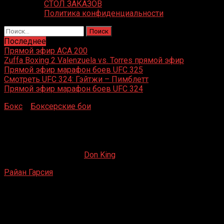
СТОЛ ЗАКАЗОВ
Политика конфиденциальности
Найти:
Последнее
Прямой эфир ACA 200
Zuffa Boxing 2 Valenzuela vs. Torres прямой эфир
Прямой эфир марафон боев UFC 325
Смотреть UFC 324: Гэйтжи – Пимблетт
Прямой эфир марафон боев UFC 324
Бокс
»
Боксерские бои
»
Райан Гарсия – Хосе Антонио
Мартинес
Райан Гарсия – Хосе Антонио Мартинес
04.08.2020
17.05.2021
Don King
Райан Гарсия
– Хосе Антонио Мартинес
Форум, Инглвуд, Калифорния, США
17 декабря 2016