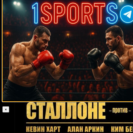
Случайные боксеры
Херби Хайд
Даниэль Альдо Гонсалес
Хуан Анхель Масиас
Ренальдо
Снайпс
Юриоркис Гамбоа
Дон Вальдхейм
Алан Лей
Джерсон
Равело
Darya Zheleznyakova
Даллас Варгас
Александер Бранд
Хосе
Рибальта
Оба Карр
Мариуш Вах
Эдди Нилсон
Сэм Джирард
Луис
Рамирес
Аманда Лемос
Нури Сефери
Карлос Де Леон
Фрэнк
Минтон
Ховард Истман
Найджи Шахид
Ноэ Мартинеса Райгозу
Джонни Пейчек
Адриан Эрнандес
Джимми Слэйд
Грег Сантос
Джеймс Салава
Брайан Келлехер
Хулио Сесар Чавес
Бобби Грин
Оги Санчес
Ли Сунь Юль
Карлоус Уэлч
Пол Денард
Дэвид Бостис
Трейси Моррисон
Эндрю Джеррард
Рафаэль Зумбано Лове
Эвандер Холифилд
Чарли Рецлафф
Пол
Ллойд
Седрик Босвелл
Эктор Лопес
×