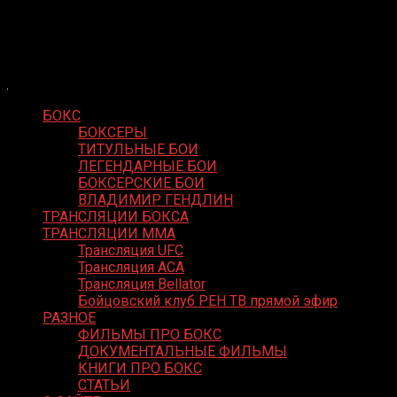
Skip
Boxing Video
to
Вернем боксу былое величие
content
БОКС
БОКСЕРЫ
ТИТУЛЬНЫЕ БОИ
ЛЕГЕНДАРНЫЕ БОИ
БОКСЕРСКИЕ БОИ
ВЛАДИМИР ГЕНДЛИН
ТРАНСЛЯЦИИ БОКСА
ТРАНСЛЯЦИИ MMA
Трансляция UFC
Трансляция ACA
Трансляция Bellator
Бойцовский клуб РЕН ТВ прямой эфир
РАЗНОЕ
ФИЛЬМЫ ПРО БОКС
ДОКУМЕНТАЛЬНЫЕ ФИЛЬМЫ
КНИГИ ПРО БОКС
СТАТЬИ