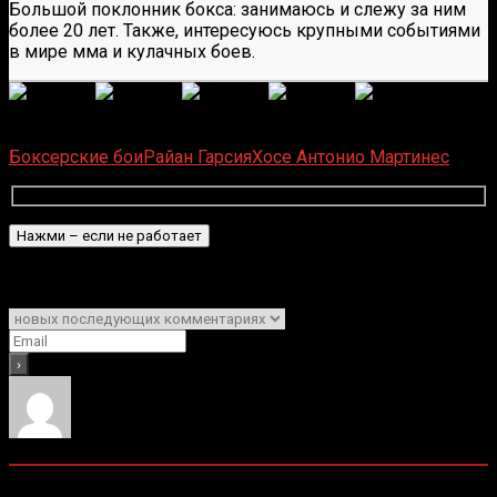
Большой поклонник бокса: занимаюсь и слежу за ним
более 20 лет. Также, интересуюсь крупными событиями
в мире мма и кулачных боев.
(
6
оценок, среднее:
5,00
из 5)
Загрузка...
Боксерские бои
Райан Гарсия
Хосе Антонио Мартинес
Подписаться
Уведомить о
0
комментариев
Старые