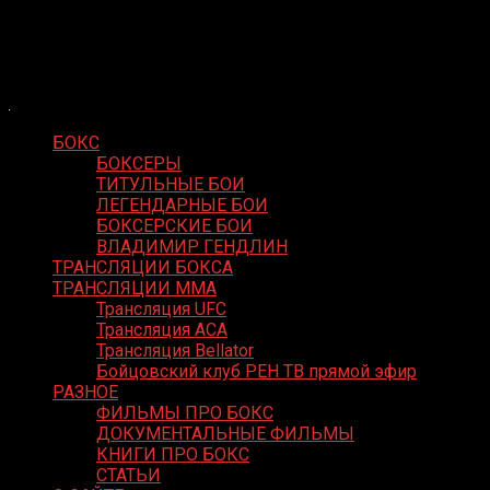
Skip
Boxing Video
to
Вернем боксу былое величие
content
БОКС
БОКСЕРЫ
ТИТУЛЬНЫЕ БОИ
ЛЕГЕНДАРНЫЕ БОИ
БОКСЕРСКИЕ БОИ
ВЛАДИМИР ГЕНДЛИН
ТРАНСЛЯЦИИ БОКСА
ТРАНСЛЯЦИИ MMA
Трансляция UFC
Трансляция ACA
Трансляция Bellator
Бойцовский клуб РЕН ТВ прямой эфир
РАЗНОЕ
ФИЛЬМЫ ПРО БОКС
ДОКУМЕНТАЛЬНЫЕ ФИЛЬМЫ
КНИГИ ПРО БОКС
СТАТЬИ