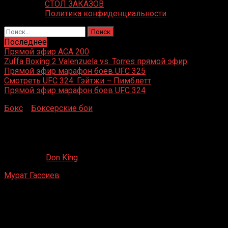
СТОЛ ЗАКАЗОВ
Политика конфиденциальности
Найти:
Последнее
Прямой эфир ACA 200
Zuffa Boxing 2 Valenzuela vs. Torres прямой эфир
Прямой эфир марафон боев UFC 325
Смотреть UFC 324: Гэйтжи – Пимблетт
Прямой эфир марафон боев UFC 324
Бокс
»
Боксерские бои
»
Мурат Гассиев – Денис
Соломко
Мурат Гассиев – Денис Соломко
17.02.2020
Don King
Мурат Гассиев
– Денис Соломко
СК «Знамя», Ногинск, Московская область, Россия
16 марта 2013