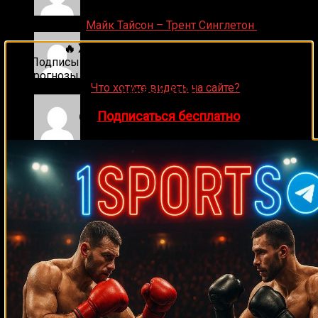
Денис on
Майк Тайсон – Трент Синглетон
🔥 Хочешь зарабатывать на спорте?
Подписывайся на наш Telegram-канал
1Sports
—
прогнозы на единоборства и другие виды спорта
ДЕНИС on
Что хотите видеть на сайте?
каждый день!
👉
Подписаться бесплатно
Денис on
Рой Джонс-младший
Ляяляляляояо on
Смотреть UFC 324: Гэйтжи –
Пимблетт
Medik on
Смотреть UFC 322 Делла Маддалена –
Махачев