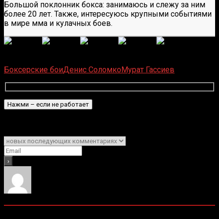
Большой поклонник бокса: занимаюсь и слежу за ним
более 20 лет. Также, интересуюсь крупными событиями
в мире мма и кулачных боев.
(
1 496
оценок, среднее:
5,00
из 5)
Загрузка...
Боксерские бои
Денис Соломко
Мурат Гассиев
Подписаться
Уведомить о
0
комментариев
Старые