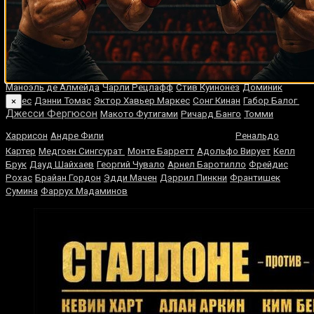
Случайные боксеры
Стив Каннингем
Луис Кольясо
Гэри Белл
Хорхе Луис Мунгиа
Хесус
Чавес
Тони Биглен
Майк Калберт
Джеральд Вашингтон
Кино
Родригес
Оскар Бонавена
Кэти Тэйлор
Крис Молина
Деандри
Аброн
Крис Кертис
Даниэль Алиса
Шейн Камерон
Марко Гонзалес
Маноэль де Алмейда
Чарли Рецлафф
Стив Куинонез
Доминик
Рейес
Дэнни Томас
Эктор Хавьер Маркес
Сонг Кинан
Габор Балог
×
Джесси Фергюсон
Макото Футигами
Ричард Банго
Томми
Артуро Гатти
Харрисон
Андре Фили
Ренальдо
Картер
Медгоен Сингсурат
Монте Барретт
Адольфо Вирует
Келл
Брук
Дауд Шайхаев
Георгий Чувало
Арнел Баротилло
Фрейдис
Рохас
Брайан Гордон
Эдди Мачен
Дэррил Пинкни
Франтишек
Сумина
Фаррух Мадаминов