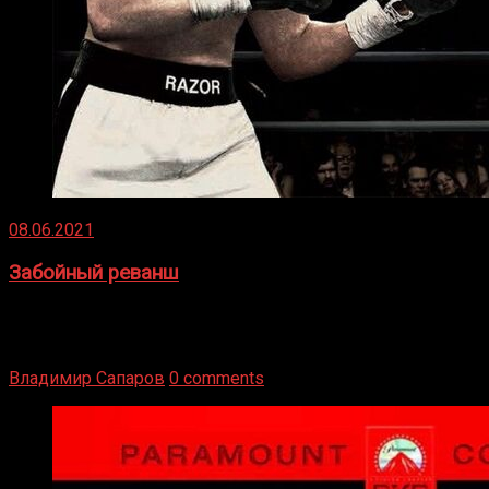
08.06.2021
Забойный реванш
Двух старых соперников по боксу уговаривают
вернуться из отставки, чтобы они бились друг с другом
Подробнее
Владимир Сапаров
0 comments