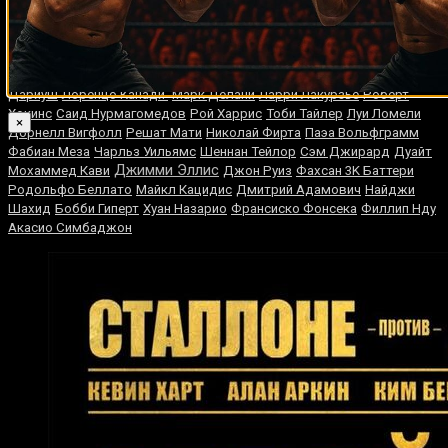
Гэри Мэйсон
Монте Барретт
Майкл Смит
Кнокс Браун
Рокки Пепели
Марвин Хаглер
Павел Глазевский
Уго Руис
Джеймс Салава
Дес Гаргано
Tagir Ulanbekov
Омар Габриэль Вейс
Томми Джексон
Сезар Алан Валенсуэла
Стив Пеннелл
Бенейл
Дариуш
Лоренцо Канади
Марк Делани
Ларри Лакурзье
Роберт
Хокинс
Саид Нурмагомедов
Рой Харрис
Тоби Тайлер
Луи Ломели
×
Дорнелл Вигфолл
Решат Мати
Николай Фирта
Паэа Вольфграмм
Фабиан Меза
Чарльз Уильямс
Шеннан Тейлор
Сэм Джирард
Дуайт
Джимми Эллис
Мохаммед Кави
Джон Руиз
Фахсан 3K Баттери
Родольфо Беллато
Майкл Кацидис
Дмитрий Адамович
Найджи
Шахид
Бобби Гиперт
Хуан Назарио
Франсиско Фонсека
Филлип Нду
Акасио Симбаджон