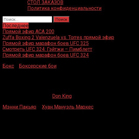
СТОЛ ЗАКАЗОВ
Политика конфиденциальности
Найти:
Последнее
Прямой эфир ACA 200
Zuffa Boxing 2 Valenzuela vs. Torres прямой эфир
Прямой эфир марафон боев UFC 325
Смотреть UFC 324: Гэйтжи – Пимблетт
Прямой эфир марафон боев UFC 324
Бокс
»
Боксерские бои
»
Мэнни Пакьяо – Хуан Мануэль
Маркес 2
Мэнни Пакьяо – Хуан Мануэль Маркес 2
14.08.2019
03.07.2021
Don King
Мэнни Пакьяо
–
Хуан Мануэль Маркес
2
Мандалай-Бэй, Лас-Вегас, Невада, США
15 марта 2008