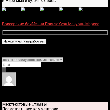
в мире мма и кулачных боев.
(
1 496
оценок, среднее:
5,00
из 5)
Загрузка...
Боксерские бои
Мэнни Пакьяо
Хуан Мануэль Маркес
Подписаться
Уведомить о
0
комментариев
Старые
Новые
Популярные
Межтекстовые Отзывы
Посмотреть все комментарии