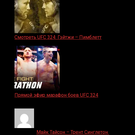
Смотреть UFC 324: Гэйтжи – Пимблетт
24.01.2026
Прямой эфир марафон боев UFC 324
24.01.2026
Денис on
Майк Тайсон – Трент Синглетон