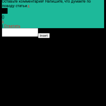
Оставьте комментарий! Напишите, что думаете по
поводу статьи.
x
(
)
x
|
Ответить
Insert