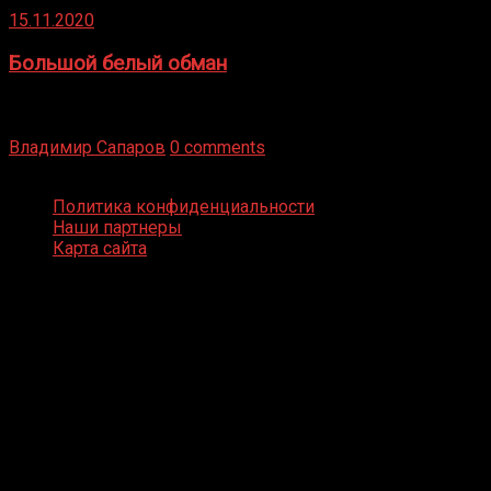
15.11.2020
Большой белый обман
Бокс — это всегда больше, чем просто спорт, чаще это
бизнес и тотализатор. И Фред Подробнее
Владимир Сапаров
0 comments
Boxing Video © Все права защищены
Политика конфиденциальности
Наши партнеры
Карта сайта