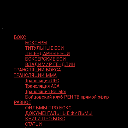
Skip
Boxing Video
to
Вернем боксу былое величие
content
БОКС
БОКСЕРЫ
ТИТУЛЬНЫЕ БОИ
ЛЕГЕНДАРНЫЕ БОИ
БОКСЕРСКИЕ БОИ
ВЛАДИМИР ГЕНДЛИН
ТРАНСЛЯЦИИ БОКСА
ТРАНСЛЯЦИИ MMA
Трансляция UFC
Трансляция ACA
Трансляция Bellator
Бойцовский клуб РЕН ТВ прямой эфир
РАЗНОЕ
ФИЛЬМЫ ПРО БОКС
ДОКУМЕНТАЛЬНЫЕ ФИЛЬМЫ
КНИГИ ПРО БОКС
СТАТЬИ