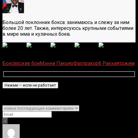
Большой поклонник бокса: занимаюсь и слежу за ним
более 20 лет. Также, интересуюсь крупными событиями
в мире мма и кулачных боев.
(
1 496
оценок, среднее:
5,00
из 5)
Загрузка...
Боксерские бои
Мэнни Пакьяо
Фахпракорб Раккиятджим
Подписаться
Уведомить о