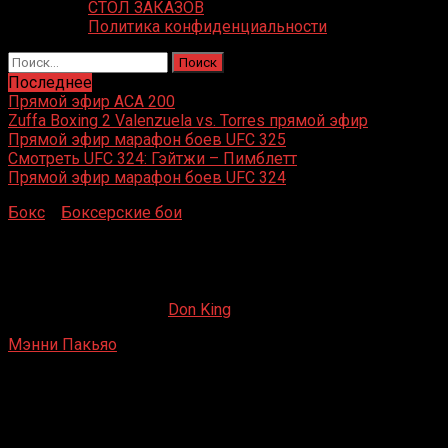
СТОЛ ЗАКАЗОВ
Политика конфиденциальности
Найти:
Последнее
Прямой эфир ACA 200
Zuffa Boxing 2 Valenzuela vs. Torres прямой эфир
Прямой эфир марафон боев UFC 325
Смотреть UFC 324: Гэйтжи – Пимблетт
Прямой эфир марафон боев UFC 324
Бокс
»
Боксерские бои
»
Мэнни Пакьяо – Фахпракорб
Раккиятджим
Мэнни Пакьяо – Фахпракорб Раккиятджим
14.08.2019
19.02.2023
Don King
Мэнни Пакьяо
– Фахпракорб Раккиятджим
Ризал Мемориал Колледж Гим, Давао, Давао Дел
Сур, Филиппины
26 октября 2002