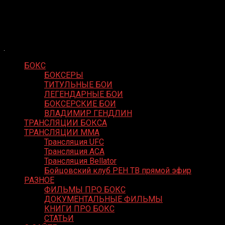
Skip
Boxing Video
to
Вернем боксу былое величие
content
БОКС
БОКСЕРЫ
ТИТУЛЬНЫЕ БОИ
ЛЕГЕНДАРНЫЕ БОИ
БОКСЕРСКИЕ БОИ
ВЛАДИМИР ГЕНДЛИН
ТРАНСЛЯЦИИ БОКСА
ТРАНСЛЯЦИИ MMA
Трансляция UFC
Трансляция ACA
Трансляция Bellator
Бойцовский клуб РЕН ТВ прямой эфир
РАЗНОЕ
ФИЛЬМЫ ПРО БОКС
ДОКУМЕНТАЛЬНЫЕ ФИЛЬМЫ
КНИГИ ПРО БОКС
СТАТЬИ