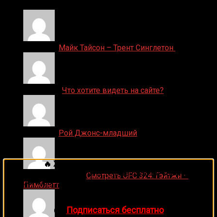
Денис on
Майк Тайсон – Трент Синглетон
ДЕНИС on
Что хотите видеть на сайте?
Денис on
Рой Джонс-младший
🔥 Хочешь зарабатывать на спорте?
Подписывайся на наш Telegram-канал
1Sports
—
Ляяляляляояо on
Смотреть UFC 324: Гэйтжи –
прогнозы на единоборства и другие виды спорта
Пимблетт
каждый день!
👉
Подписаться бесплатно