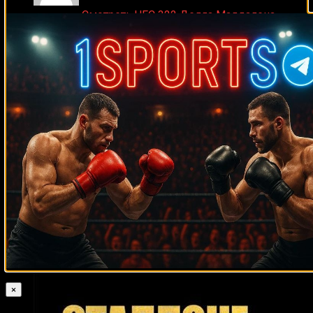
Medik on
Смотреть UFC 322 Делла Маддалена –
Махачев
Случайные боксеры
Джесси Магана
Майк Гай
Элвин Льюис
Уильям Сильва
Hamdy
Дэвид
Abdelwahab
Фрэнк Мир
Марк Уинтерс
Ник Паркер
Туа
Малик Скотт
Джефф Лейси
Джон Эммен
Джерсон Равело
Теншин Насукава
Билли Бейли
Маурисио Эррера
Рейко Сондерс
Джесси Шелби
Роджер Кантрелл
Хосе Луис Кастильо
Майк Хуарес
Омар Васкес
Луис Санчес
Ян-Пит Бергман
Хорхе Кастро
Аксель
Шульц
Бенито Родригес
Боб Хазелтон
Эпифанио Мендоса
Альваро
Рохас
Пол Денард
Джим Хаффман
Чед Доусон
Альфонсо Гомес
Хуан Мануэль Маркес
Гилберт Квироус
Луис
Ортис
Йорденис Угас
Ли Сунь Юль
Игорь Пилипенко
Джоелл
Годфри
Дастин Порье
Майк Робинсон
Кевин Лерена
Александр
Джонсон
×