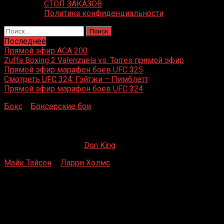
СТОЛ ЗАКАЗОВ
Политика конфиденциальности
Найти:
Последнее
Прямой эфир ACA 200
Zuffa Boxing 2 Valenzuela vs. Torres прямой эфир
Прямой эфир марафон боев UFC 325
Смотреть UFC 324: Гэйтжи – Пимблетт
Прямой эфир марафон боев UFC 324
Бокс
»
Боксерские бои
»
Майк Тайсон – Ларри Холмс
Майк Тайсон – Ларри Холмс
07.04.2019
07.07.2022
Don King
Майк Тайсон
–
Ларри Холмс
Convention Center, Атлантик-Сити, Нью-Джерси, США
22 января 1988