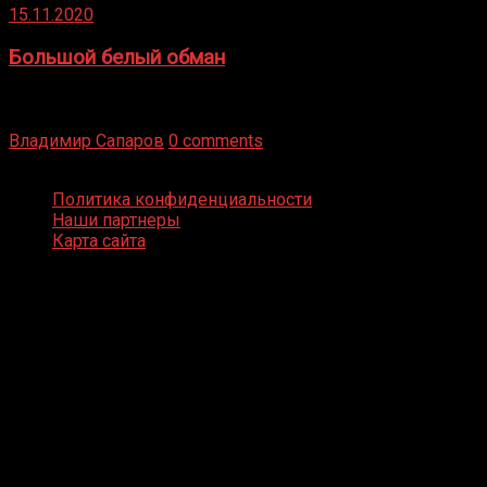
15.11.2020
Большой белый обман
Бокс — это всегда больше, чем просто спорт, чаще это
бизнес и тотализатор. И Фред Подробнее
Владимир Сапаров
0 comments
Boxing Video © Все права защищены
Политика конфиденциальности
Наши партнеры
Карта сайта