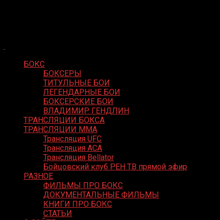
Skip
Boxing Video
to
Вернем боксу былое величие
content
БОКС
БОКСЕРЫ
ТИТУЛЬНЫЕ БОИ
ЛЕГЕНДАРНЫЕ БОИ
БОКСЕРСКИЕ БОИ
ВЛАДИМИР ГЕНДЛИН
ТРАНСЛЯЦИИ БОКСА
ТРАНСЛЯЦИИ MMA
Трансляция UFC
Трансляция ACA
Трансляция Bellator
Бойцовский клуб РЕН ТВ прямой эфир
РАЗНОЕ
ФИЛЬМЫ ПРО БОКС
ДОКУМЕНТАЛЬНЫЕ ФИЛЬМЫ
КНИГИ ПРО БОКС
СТАТЬИ