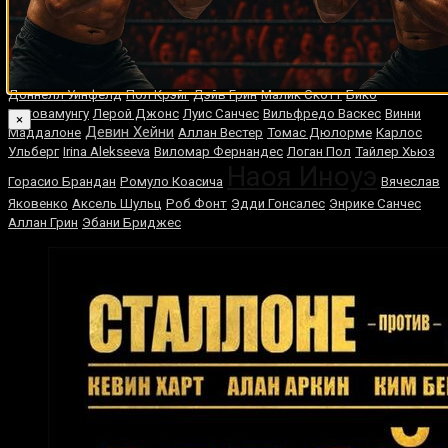
Теренс Кроуфорд
Кампос
Пол Батлин
Джефф
Лана
Майкл Хантер
Джейсон Уоллер
Томаш Адамек
Кёртис
Стивенс
Исмаил Силлах
Вайрон Филлипс
Шармба Митчелл
Рикардо Спайн
Хесус Куэльяр
Элвин Льюис
Карен Аветисян
Доннелл Уинфелд
Пол Крэйг
Дэйв Грин
Малик Скотт
Бико
Ботовамунгу
Лерой Джонс
Луис Санчес
Вильфредо Васкес
Винни
×
Девин Хейни
Маддалоне
Аллан Вестер
Томас Дюлорме
Карлос
Ульберг
Irina Alekseeva
Виломар Фернандес
Логан Пол
Тайлер Хьюз
Наоя Иноуэ
Горасио Брандан
Ромуло Коасича
Вячеслав
Яковенко
Аксель Шульц
Роб Фонт
Эдди Гонсалес
Энрике Санчес
Аллан Грин
Эбани Бриджес