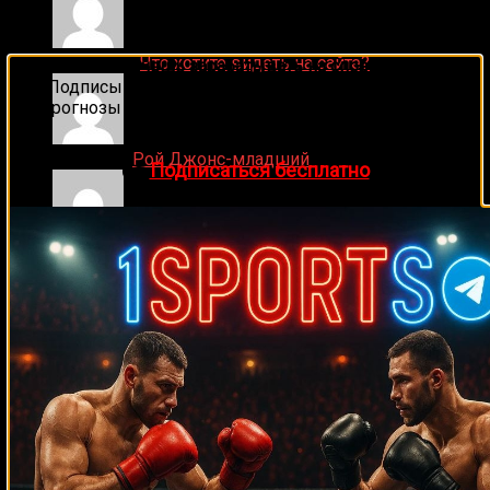
ДЕНИС on
Что хотите видеть на сайте?
🔥 Хочешь зарабатывать на спорте?
Подписывайся на наш Telegram-канал
1Sports
—
прогнозы на единоборства и другие виды спорта
каждый день!
Денис on
Рой Джонс-младший
👉
Подписаться бесплатно
Ляяляляляояо on
Смотреть UFC 324: Гэйтжи –
Пимблетт
Medik on
Смотреть UFC 322 Делла Маддалена –
Махачев
Случайные боксеры
Али Багов
Брайан Лондон
Лучано Торрес
Чарльз Вулард