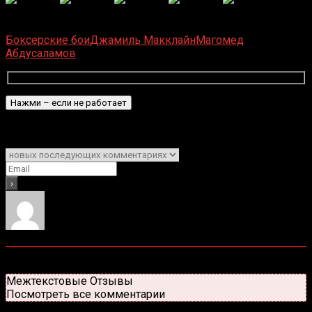
(
1 496
оценок, среднее:
5,00
из 5)
Загрузка...
Боксерские бои
Джамиль Макклайн
Магомед
Абдусаламов
Подписаться
Уведомить о
0
комментариев
Старые
Новые
Популярные
Межтекстовые Отзывы
Посмотреть все комментарии