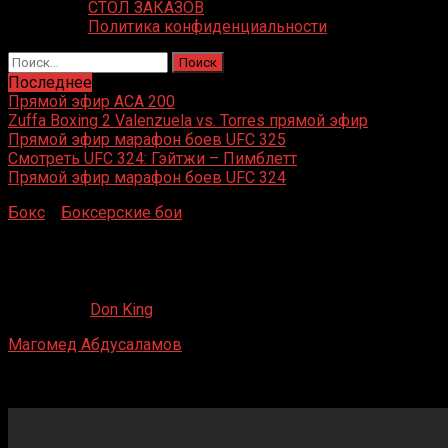
СТОЛ ЗАКАЗОВ
Политика конфиденциальности
Найти:
Последнее
Прямой эфир ACA 200
Zuffa Boxing 2 Valenzuela vs. Torres прямой эфир
Прямой эфир марафон боев UFC 325
Смотреть UFC 324: Гэйтжи – Пимблетт
Прямой эфир марафон боев UFC 324
Бокс
»
Боксерские бои
»
Магомед Абдусаламов –
Джамиль Макклайн
Магомед Абдусаламов – Джамиль Макклайн
12.05.2020
Don King
Магомед Абдусаламов
– Джамиль Макклайн
«Олимпийский (спортивный комплекс)», Москва, Россия
8 сентября 2012