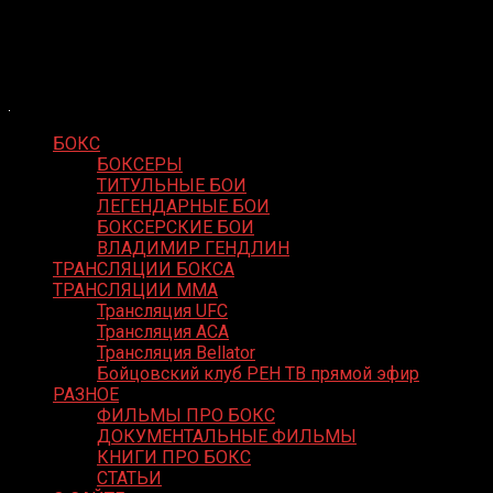
Skip
Boxing Video
to
Вернем боксу былое величие
content
БОКС
БОКСЕРЫ
ТИТУЛЬНЫЕ БОИ
ЛЕГЕНДАРНЫЕ БОИ
БОКСЕРСКИЕ БОИ
ВЛАДИМИР ГЕНДЛИН
ТРАНСЛЯЦИИ БОКСА
ТРАНСЛЯЦИИ MMA
Трансляция UFC
Трансляция ACA
Трансляция Bellator
Бойцовский клуб РЕН ТВ прямой эфир
РАЗНОЕ
ФИЛЬМЫ ПРО БОКС
ДОКУМЕНТАЛЬНЫЕ ФИЛЬМЫ
КНИГИ ПРО БОКС
СТАТЬИ