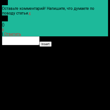
Оставьте комментарий! Напишите, что думаете по
поводу статьи.
x
(
)
x
|
Ответить
Insert