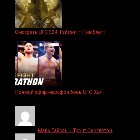
Смотреть UFC 324: Гэйтжи – Пимблетт
24.01.2026
Прямой эфир марафон боев UFC 324
24.01.2026
Денис on
Майк Тайсон – Трент Синглетон