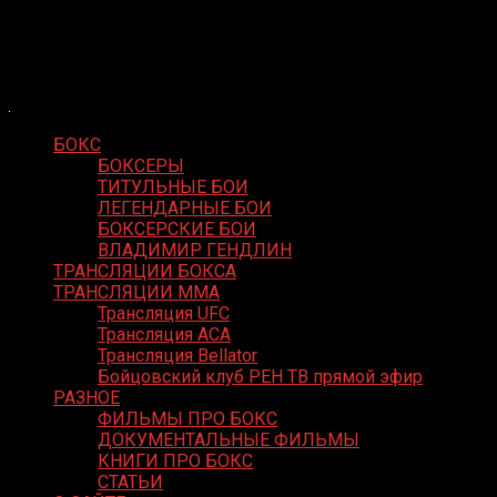
Skip
Boxing Video
to
Вернем боксу былое величие
content
БОКС
БОКСЕРЫ
ТИТУЛЬНЫЕ БОИ
ЛЕГЕНДАРНЫЕ БОИ
БОКСЕРСКИЕ БОИ
ВЛАДИМИР ГЕНДЛИН
ТРАНСЛЯЦИИ БОКСА
ТРАНСЛЯЦИИ MMA
Трансляция UFC
Трансляция ACA
Трансляция Bellator
Бойцовский клуб РЕН ТВ прямой эфир
РАЗНОЕ
ФИЛЬМЫ ПРО БОКС
ДОКУМЕНТАЛЬНЫЕ ФИЛЬМЫ
КНИГИ ПРО БОКС
СТАТЬИ