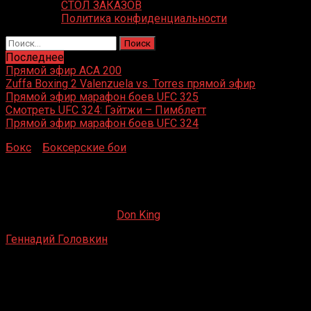
СТОЛ ЗАКАЗОВ
Политика конфиденциальности
Найти:
Последнее
Прямой эфир ACA 200
Zuffa Boxing 2 Valenzuela vs. Torres прямой эфир
Прямой эфир марафон боев UFC 325
Смотреть UFC 324: Гэйтжи – Пимблетт
Прямой эфир марафон боев UFC 324
Бокс
»
Боксерские бои
»
Геннадий Головкин – Габриэль
Росадо
Геннадий Головкин – Габриэль Росадо
18.05.2019
09.09.2022
Don King
Геннадий Головкин
– Габриэль Росадо
Madison Square Garden Манхэттен, Нью-Йорк, США
19 января 2013