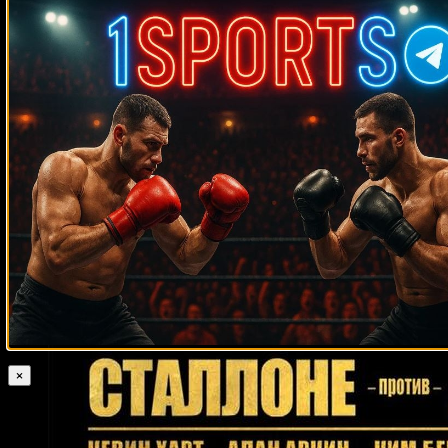
Случайные боксеры
Александр
Дикки Райан
Франтишек Сумина
Поветкин
Ларри Мосли
Родольфо Виейра
Бобби Уоттс
Вилли Лимонд
Кори Джонсон
Майк Луна
Кори Фелпс
Мейсон
Менард
Роман Огульчанский
Джино Буонвино
Доминик Уэйд
Чокчай Чокквиват
Леви Биллапс
Генри Ланди
Флойд Мейвезер-
старший
Пэт Лоулор
Говонер Чаверс
Риота Мурата
Мигель
Эспиноза
Муслим Магомедов
Леон Харт
Джеймс Салава
Маркос
Ликона
Клаудио Виктор Мартине
Фредди Дельгадо
Ламар Вильямс
Хосе Луис Вальбуэна
Гуидо Тране
Брейдис Прескотт
Томас
Дюлорме
Кино Родригес
Дик Райан
Анджей Вавжик
Тони
Фергюсон
Дес Гаргано
Уилл Хинтон
Джозеф Диас
Юки Сано
Фрэнк
Толедо
Крис Гутиеррес
Джесси Варгас
Рой Эшуорт
×