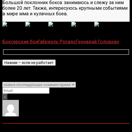
Большой поклонник бокса: занимаюсь и слежу за ним
более 20 лет. Также, интересуюсь крупными событиями
в мире мма и кулачных боев.
(Пока оценок нет)
Загрузка...
Боксерские бои
Габриэль Росадо
Геннадий Головкин
Подписаться
Уведомить о
0
комментариев
Старые