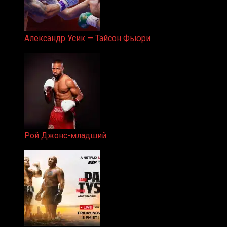
Александр Усик — Тайсон Фьюри
19.05.2024
Рой Джонс-младший
25.04.2019