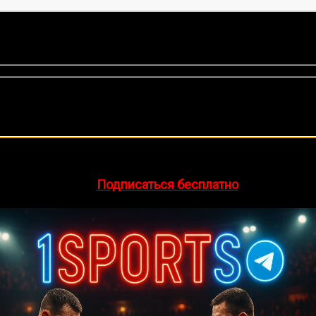
нок, среднее:
5,00
из 5)
🔥 Хочешь зарабатывать на спорте?
egram-канал
1Sports
— прогнозы на единоборства и другие 
👉
Подписаться бесплатно