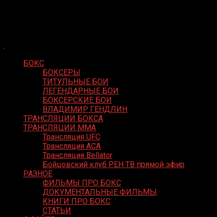
Skip
Boxing Video
to
Вернем боксу былое величие
content
БОКС
БОКСЕРЫ
ТИТУЛЬНЫЕ БОИ
ЛЕГЕНДАРНЫЕ БОИ
БОКСЕРСКИЕ БОИ
ВЛАДИМИР ГЕНДЛИН
ТРАНСЛЯЦИИ БОКСА
ТРАНСЛЯЦИИ MMA
Трансляция UFC
Трансляция ACA
Трансляция Bellator
Бойцовский клуб РЕН ТВ прямой эфир
РАЗНОЕ
ФИЛЬМЫ ПРО БОКС
ДОКУМЕНТАЛЬНЫЕ ФИЛЬМЫ
КНИГИ ПРО БОКС
СТАТЬИ