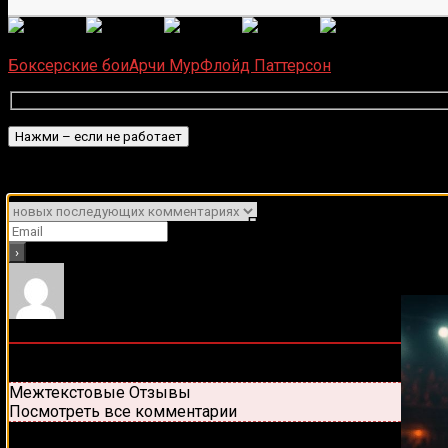
(
6
оце
Загрузка...
Боксерские бои
Арчи Мур
Флойд Паттерсон
Подписаться
Уведомить о
Подписывайся на наш Tel
0
комментариев
Старые
Новые
Популярные
Межтекстовые Отзывы
Посмотреть все комментарии
Присоединяйся