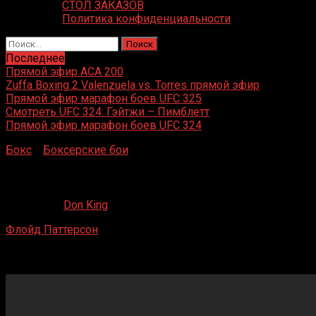
СТОЛ ЗАКАЗОВ
Политика конфиденциальности
Найти:
Последнее
Прямой эфир ACA 200
Zuffa Boxing 2 Valenzuela vs. Torres прямой эфир
Прямой эфир марафон боев UFC 325
Смотреть UFC 324: Гэйтжи – Пимблетт
Прямой эфир марафон боев UFC 324
Бокс
»
Боксерские бои
»
Флойд Паттерсон – Арчи Мур
Флойд Паттерсон – Арчи Мур
10.07.2020
Don King
Флойд Паттерсон
– Арчи Мур
Чикаго стадион, Чикаго, Иллинойс, США
30 ноября 1956