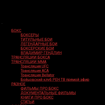
Skip
Boxing Video
to
Вернем боксу былое величие
content
БОКС
БОКСЕРЫ
ТИТУЛЬНЫЕ БОИ
ЛЕГЕНДАРНЫЕ БОИ
БОКСЕРСКИЕ БОИ
ВЛАДИМИР ГЕНДЛИН
ТРАНСЛЯЦИИ БОКСА
ТРАНСЛЯЦИИ MMA
Трансляция UFC
Трансляция ACA
Трансляция Bellator
Бойцовский клуб РЕН ТВ прямой эфир
РАЗНОЕ
ФИЛЬМЫ ПРО БОКС
ДОКУМЕНТАЛЬНЫЕ ФИЛЬМЫ
КНИГИ ПРО БОКС
СТАТЬИ