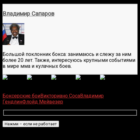
Владимир Сапаров
Большой поклонник бокса: занимаюсь и слежу за ним
более 20 лет. Также, интересуюсь крупными событиями
в мире мма и кулачных боев.
(Пока оценок нет)
Загрузка...
Боксерские бои
Викториано Соса
Владимир
Гендлин
Флойд Мейвезер
Подписаться