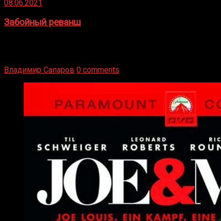
08.06.2021
Забойный реванш
Двух старых соперников по боксу уговаривают
вернуться из отставки, чтобы они бились друг с другом
Подробнее
Владимир Сапаров
0 comments