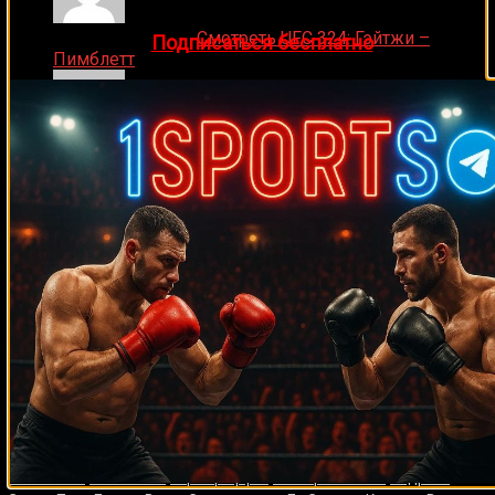
каждый день!
Ляяляляляояо on
Смотреть UFC 324: Гэйтжи –
👉
Подписаться бесплатно
Пимблетт
Medik on
Смотреть UFC 322 Делла Маддалена –
Махачев
Случайные боксеры
Марко Антонио
Хавьер Мора
Келли Павлик
Баррера
Омар Габриэль Вейс
Джейк Пол
Антонио Тарвер
Донни Лонг
Бен Нсафоа
Хавьер Мунис
Эдриэн Бронер
Андрей
Пестряев
Витор Джонс Фрейтас
Марк Ривера
Эд Мэхоун
Серджио
Петтис
Пол Сэлмон
Артуро Годой
Леон Спинкс
Роберт Герреро
Джон Молина-младший
Тедди Хэтфилд
Андре Фили
Эдвин
Родригес
Анхель Чакон
Паномдэй Охютханакорн
Жан-Франсуа
Бержерон
Вилли Родригес
Уэйн Мартелл
Стив Литтл
Крис Коваль
Деррик Лэмпкинс
Ремихио Молина
Эмануэль Огастес
Родриго
Насименто
Винки Райт
Карл Гриффит
Хавьер Масьель
Андреас