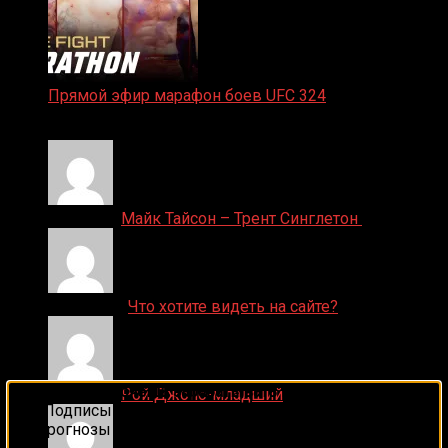
Прямой эфир марафон боев UFC 324
24.01.2026
Денис on
Майк Тайсон – Трент Синглетон
ДЕНИС on
Что хотите видеть на сайте?
🔥 Хочешь зарабатывать на спорте?
Денис on
Рой Джонс-младший
Подписывайся на наш Telegram-канал
1Sports
—
прогнозы на единоборства и другие виды спорта