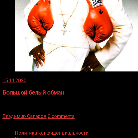
15.11.2020
Большой белый обман
Бокс — это всегда больше, чем просто спорт, чаще это
бизнес и тотализатор. И Фред Подробнее
Владимир Сапаров
0 comments
Boxing Video © Все права защищены
Политика конфиденциальности