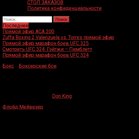
СТОЛ ЗАКАЗОВ
Политика конфиденциальности
Найти:
Последнее
Прямой эфир ACA 200
Zuffa Boxing 2 Valenzuela vs. Torres прямой эфир
Прямой эфир марафон боев UFC 325
Смотреть UFC 324: Гэйтжи – Пимблетт
Прямой эфир марафон боев UFC 324
Бокс
»
Боксерские бои
»
Флойд Мейвезер – Викториано
Соса
Флойд Мейвезер – Викториано Соса
23.05.2019
01.06.2022
Don King
Флойд Мейвезер
– Викториано Соса
Фресно, Калифорния, США
19 апреля 2003