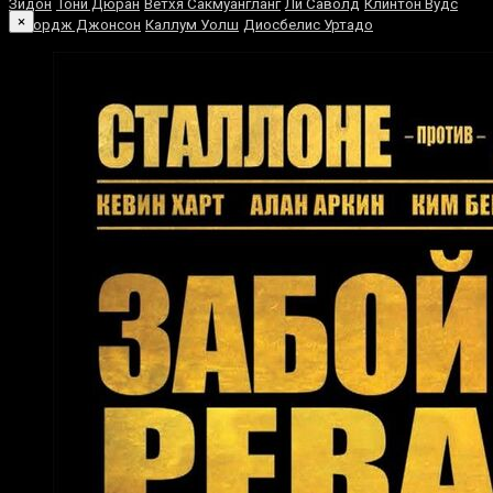
Зидон
Тони Дюран
Ветхя Сакмуангланг
Ли Саволд
Клинтон Вудс
×
Джордж Джонсон
Каллум Уолш
Диосбелис Уртадо