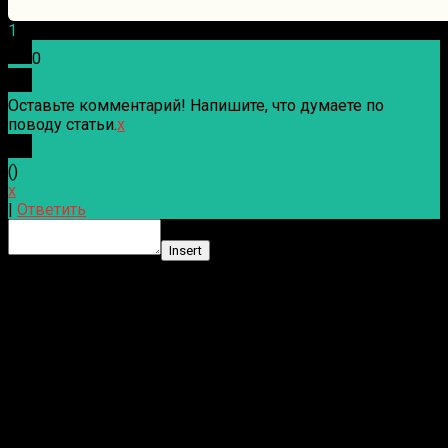
1
0
Оставьте комментарий! Напишите, что думаете по
поводу статьи.
x
(
)
x
|
Ответить
Insert