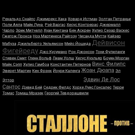
Случайные боксеры
Ренальдо Снайпс
Джимрекс Хака
Ховард Истман
Золтан Петраньи
Поли Аяла
Майк Луна
Рэй Варгас
Хесус Контрерас
Джeрмaлл
Чaрло
Эрик Митчелл
Хуан Кинтана
Бен Аскрен
Хулио Сезар Васкес
Гжегож Прокса
Ноэ Мартинеса Райгозу
Чисанда Мутти
Кайзер
Дейвисон
Мабуза
Джильберто Уильямсон
Мийо Йошида
Фигейреду
Джо Кусумано
Рон Джонсон
Тони Фулиланги
Стивен Смит
Гленн Вольф
Лиам Уолш
Хесус Куэльяр
Боуин Морган
Винс Филипс
Майк Сэпп
Хулио Гамбоа
Константин Питернов
Жоан Дюапа
Эверет Мартин
Кен Фрэнк
Йоури Каленга
Эл
Оскар Бонавена
Эдвин Де Лос
Эттор
Сантос
Дэвид Бей
Седрик Филдс
Хорхе Луис Гонсалес
Терри
Томас
Томаш Мразек
Георгий Тевдорашвили