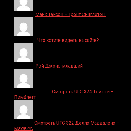
Денис on
Майк Тайсон – Трент Синглетон
ДЕНИС on
Что хотите видеть на сайте?
Денис on
Рой Джонс-младший
Ляяляляляояо on
Смотреть UFC 324: Гэйтжи –
Пимблетт
Medik on
Смотреть UFC 322 Делла Маддалена –
Махачев