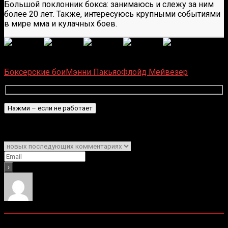
Большой поклонник бокса: занимаюсь и слежу за ним
более 20 лет. Также, интересуюсь крупными событиями
в мире мма и кулачных боев.
(
1
оценок, среднее:
1,00
из 5)
Загрузка...
Боксерские бои
Мэнни Пакьяо
Флойд Мейвезер
Подписаться
Уведомить о
1
Комментарий
Старые