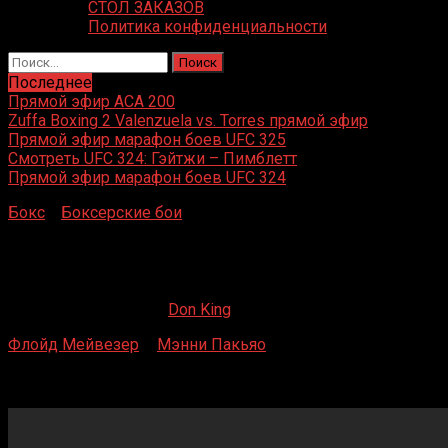
СТОЛ ЗАКАЗОВ
Политика конфиденциальности
Найти:
Последнее
Прямой эфир ACA 200
Zuffa Boxing 2 Valenzuela vs. Torres прямой эфир
Прямой эфир марафон боев UFC 325
Смотреть UFC 324: Гэйтжи – Пимблетт
Прямой эфир марафон боев UFC 324
Бокс
»
Боксерские бои
»
Флойд Мейвезер – Мэнни
Пакьяо
Флойд Мейвезер – Мэнни Пакьяо
29.05.2019
19.02.2023
Don King
Флойд Мейвезер
–
Мэнни Пакьяо
MGM Grand, Лас-Вегас, Невада, США
2 мая 2015