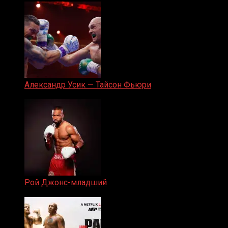
Александр Усик — Тайсон Фьюри
19.05.2024
Рой Джонс-младший
25.04.2019