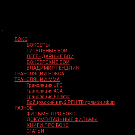
Skip
Boxing Video
to
Вернем боксу былое величие
content
БОКС
БОКСЕРЫ
ТИТУЛЬНЫЕ БОИ
ЛЕГЕНДАРНЫЕ БОИ
БОКСЕРСКИЕ БОИ
ВЛАДИМИР ГЕНДЛИН
ТРАНСЛЯЦИИ БОКСА
ТРАНСЛЯЦИИ MMA
Трансляция UFC
Трансляция ACA
Трансляция Bellator
Бойцовский клуб РЕН ТВ прямой эфир
РАЗНОЕ
ФИЛЬМЫ ПРО БОКС
ДОКУМЕНТАЛЬНЫЕ ФИЛЬМЫ
КНИГИ ПРО БОКС
СТАТЬИ