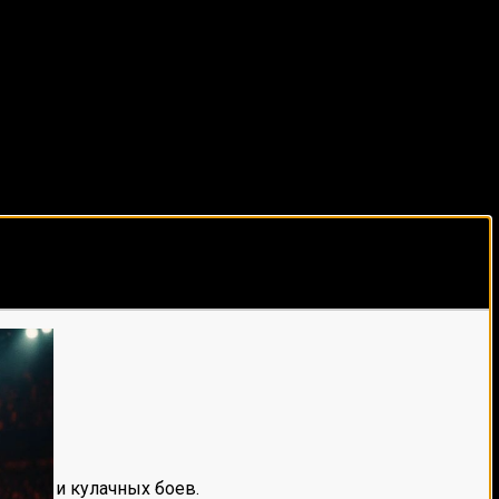
виды спорта каждый день!
е мма и кулачных боев.