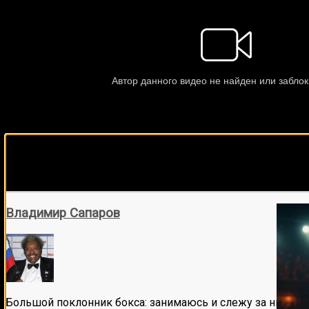
Подписывайся на наш Tel
Владимир Сапаров
Большой поклонник бокса: занимаюсь и слежу за ним бол