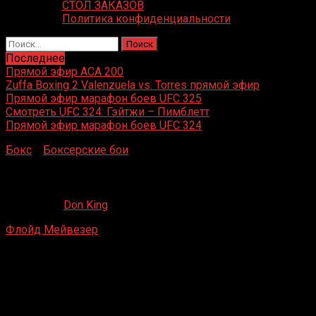
СТОЛ ЗАКАЗОВ
Политика конфиденциальности
Найти:
Последнее
Прямой эфир ACA 200
Zuffa Boxing 2 Valenzuela vs. Torres прямой эфир
Прямой эфир марафон боев UFC 325
Смотреть UFC 324: Гэйтжи – Пимблетт
Прямой эфир марафон боев UFC 324
Бокс
»
Боксерские бои
»
Флойд Мейвезер – Карлос Гере
Флойд Мейвезер – Карлос Герена
22.05.2019
Don King
Флойд Мейвезер
– Карлос Герена
Лас-Вегас, США
11 сентября 1999