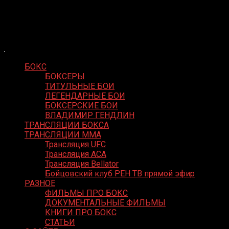
Skip
Boxing Video
to
Вернем боксу былое величие
content
БОКС
БОКСЕРЫ
ТИТУЛЬНЫЕ БОИ
ЛЕГЕНДАРНЫЕ БОИ
БОКСЕРСКИЕ БОИ
ВЛАДИМИР ГЕНДЛИН
ТРАНСЛЯЦИИ БОКСА
ТРАНСЛЯЦИИ MMA
Трансляция UFC
Трансляция ACA
Трансляция Bellator
Бойцовский клуб РЕН ТВ прямой эфир
РАЗНОЕ
ФИЛЬМЫ ПРО БОКС
ДОКУМЕНТАЛЬНЫЕ ФИЛЬМЫ
КНИГИ ПРО БОКС
СТАТЬИ