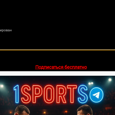
🔥 Хочешь зарабатывать на спорте?
egram-канал
1Sports
— прогнозы на единоборства и другие 
👉
Подписаться бесплатно
ее 20 лет. Также, интересуюсь крупными событиями в мир