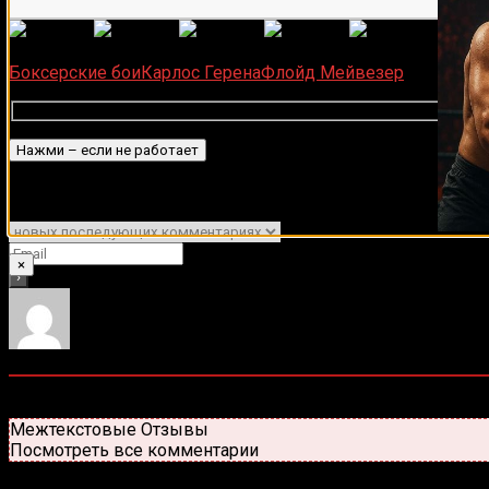
(Пока 
Загрузка...
Боксерские бои
Карлос Герена
Флойд Мейвезер
Подписаться
Уведомить о
×
0
комментариев
Старые
Новые
Популярные
Межтекстовые Отзывы
Посмотреть все комментарии