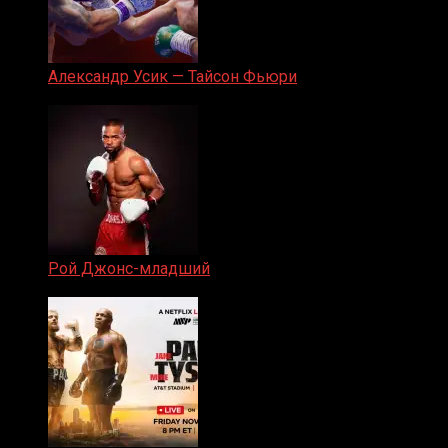
Александр Усик — Тайсон Фьюри
19.05.2024
Рой Джонс-младший
25.04.2019