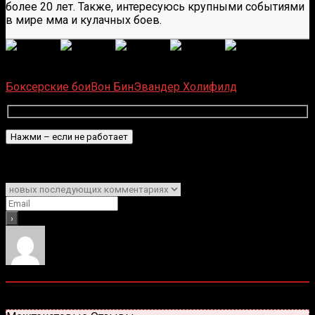
более 20 лет. Также, интересуюсь крупными событиями
в мире мма и кулачных боев.
(
1 496
оценок, среднее:
5,00
из 5)
Загрузка...
Боксерские бои
Вон Бин
Эвандер Холифилд
Подписаться
Уведомить о
0
комментариев
Старые
Новые
Популярные