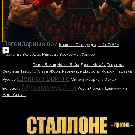
Пьер Кицер
Майк Маккаллум
Адам Дайнес
Вилли Уоррен
Кортни
Фрай
Чокчай Чокквиват
Вилли Лимонд
Диего Магдалено
Альфредо Ангуло
Джорджио Кампанелла
Педро Хавьер Торрес
Томми Фарр
Уго Пинеда
Терри Портер
Айзек Чилемба
Дастин
Порье
Тони Менефи
Гарольд Бразье
Расселл Частин
Талита
Аленкар
Чарли Полит
Гэри Расселл
Пинклон Томас
Легендарные бои
Клинтон Болдридж
Нейт Таббс
×
Майк
Фернандо Велардес
Рикардо Васкес
Чак Уэпнер
Тайсон
Питер Бакли
Йоанн Бойо
Джон Мугаби
Тецутора
Сенрима
Тэворис Клауд
Жорж Карпентье
Дэрролл Уилсон
Рафаэль
Шеннон Бриггс
Руэлас
Мигель Марриага
Оскар
Мухаммед Али
Бонавена
Кевин Лерена
Джимми Янг
Уилл Хинтон