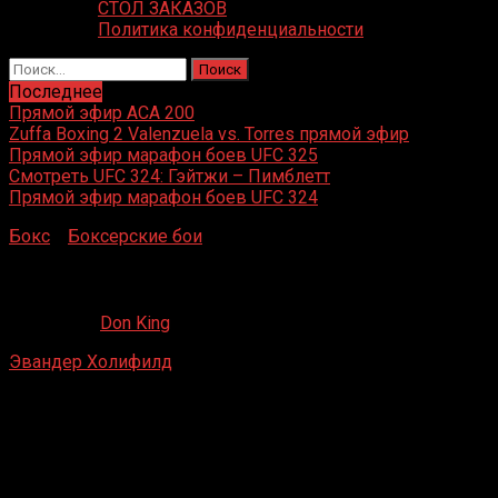
СТОЛ ЗАКАЗОВ
Политика конфиденциальности
Найти:
Последнее
Прямой эфир ACA 200
Zuffa Boxing 2 Valenzuela vs. Torres прямой эфир
Прямой эфир марафон боев UFC 325
Смотреть UFC 324: Гэйтжи – Пимблетт
Прямой эфир марафон боев UFC 324
Бокс
»
Боксерские бои
»
Эвандер Холифилд – Вон Бин
Эвандер Холифилд – Вон Бин
23.08.2019
Don King
Эвандер Холифилд
– Вон Бин
Georgia Dome, Джорджия, Атланта, США
19 сентября 1998