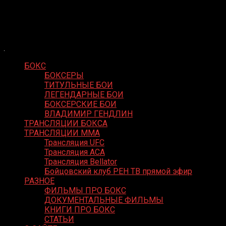
Skip
Boxing Video
to
Вернем боксу былое величие
content
БОКС
БОКСЕРЫ
ТИТУЛЬНЫЕ БОИ
ЛЕГЕНДАРНЫЕ БОИ
БОКСЕРСКИЕ БОИ
ВЛАДИМИР ГЕНДЛИН
ТРАНСЛЯЦИИ БОКСА
ТРАНСЛЯЦИИ MMA
Трансляция UFC
Трансляция ACA
Трансляция Bellator
Бойцовский клуб РЕН ТВ прямой эфир
РАЗНОЕ
ФИЛЬМЫ ПРО БОКС
ДОКУМЕНТАЛЬНЫЕ ФИЛЬМЫ
КНИГИ ПРО БОКС
СТАТЬИ