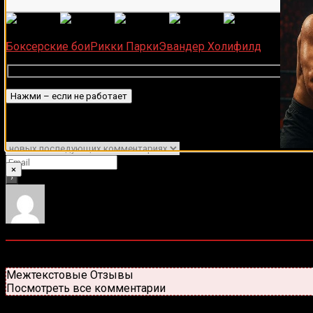
(
1 496
Загрузка...
Боксерские бои
Рикки Парки
Эвандер Холифилд
Подписаться
Уведомить о
×
0
комментариев
Старые
Новые
Популярные
Межтекстовые Отзывы
Посмотреть все комментарии