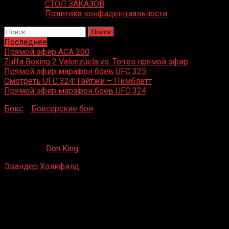
СТОЛ ЗАКАЗОВ
Политика конфиденциальности
Найти:
Последнее
Прямой эфир ACA 200
Zuffa Boxing 2 Valenzuela vs. Torres прямой эфир
Прямой эфир марафон боев UFC 325
Смотреть UFC 324: Гэйтжи – Пимблетт
Прямой эфир марафон боев UFC 324
Бокс
»
Боксерские бои
»
Эвандер Холифилд – Рикки Пар
Эвандер Холифилд – Рикки Парки
22.08.2019
Don King
Эвандер Холифилд
– Рикки Парки
Caesars Palace, Лас-Вегас, Невада, США
15 мая 1987