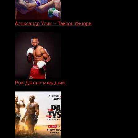
Александр Усик — Тайсон Фьюри
19.05.2024
Рой Джонс-младший
25.04.2019