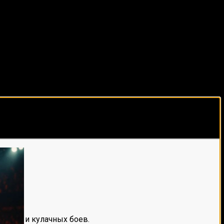
виды спорта каждый день!
е мма и кулачных боев.