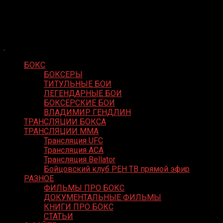
Skip
Boxing Video
to
Вернем боксу былое величие
content
БОКС
БОКСЕРЫ
ТИТУЛЬНЫЕ БОИ
ЛЕГЕНДАРНЫЕ БОИ
БОКСЕРСКИЕ БОИ
ВЛАДИМИР ГЕНДЛИН
ТРАНСЛЯЦИИ БОКСА
ТРАНСЛЯЦИИ MMA
Трансляция UFC
Трансляция ACA
Трансляция Bellator
Бойцовский клуб РЕН ТВ прямой эфир
РАЗНОЕ
ФИЛЬМЫ ПРО БОКС
ДОКУМЕНТАЛЬНЫЕ ФИЛЬМЫ
КНИГИ ПРО БОКС
СТАТЬИ