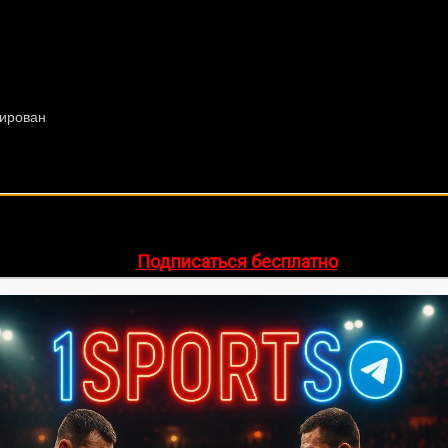
🔥 Хочешь зарабатывать на спорте?
egram-канал
1Sports
— прогнозы на единоборства и другие 
👉
Подписаться бесплатно
ее 20 лет. Также, интересуюсь крупными событиями в мир