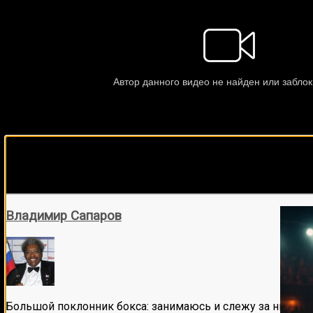
Подписывайся на наш Tel
Владимир Сапаров
Большой поклонник бокса: занимаюсь и слежу за ним бол